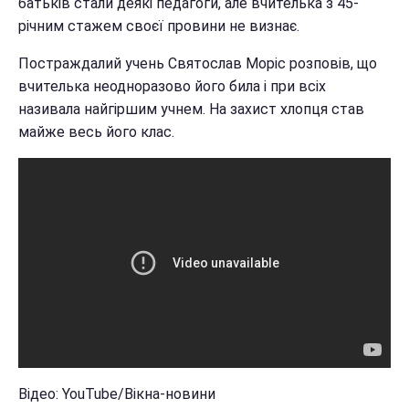
батьків стали деякі педагоги, але вчителька з 45-
річним стажем своєї провини не визнає.
Постраждалий учень Святослав Моріс розповів, що
вчителька неодноразово його била і при всіх
називала найгіршим учнем. На захист хлопця став
майже весь його клас.
Відео: YouTube/Вікна-новини