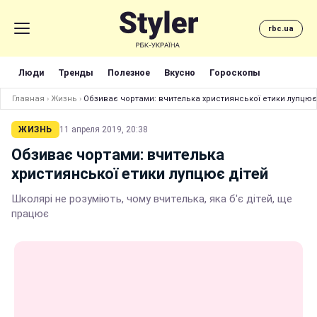
rbc.ua
Люди
Тренды
Полезное
Вкусно
Гороскопы
Главная
›
Жизнь
›
Обзиває чортами: вчителька християнської етики лупцює
ЖИЗНЬ
11 апреля 2019, 20:38
Обзиває чортами: вчителька
християнської етики лупцює дітей
Школярі не розуміють, чому вчителька, яка б'є дітей, ще
працює