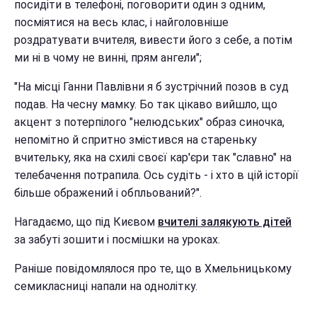
посидіти в телефоні, поговорити один з одним,
посміятися на весь клас, і найголовніше
роздратувати вчителя, вивести його з себе, а потім
ми ні в чому не винні, прям ангели";
"На місці Ганни Павлівни я б зустрічний позов в суд
подав. На чесну мамку. Бо так цікаво вийшло, що
акцент з потерпілого "нелюдських" образ синочка,
непомітно й спритно змістився на стареньку
вчительку, яка на схилі своєї кар'єри так "славно" на
телебачення потрапила. Ось судіть - і хто в цій історії
більше ображений і обпльований?".
Нагадаємо, що під Києвом
вчителі залякують дітей
за забуті зошити і посмішки на уроках.
Раніше повідомлялося про те, що в Хмельницькому
семикласниці напали на однолітку.