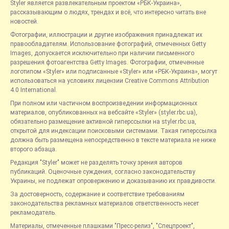
Styler является развлекательным проектом «РБК-Украина»,
рассказывающим о людях, трендах и всё, что интересно читать вне
новостей.
Фотографии, иллюстрации и другие изображения принадлежат их
правообладателям. Использование фотографий, отмеченных Getty
Images, допускается исключительно при наличии письменного
разрешения фотоагентства Getty Images. Фотографии, отмеченные
логотипом «Styler» или подписанные «Styler» или «РБК-Украина», могут
использоваться на условиях лицензии Creative Commons Attribution
4.0 International.
При полном или частичном воспроизведении информационных
материалов, опубликованных на вебсайте «Styler» (styler.rbc.ua),
обязательно размещение активной гиперссылки на styler.rbc.ua,
открытой для индексации поисковыми системами. Такая гиперссылка
должна быть размещена непосредственно в тексте материала не ниже
второго абзаца.
Редакция "Styler" может не разделять точку зрения авторов
публикаций. Оценочные суждения, согласно законодательству
Украины, не подлежат опровержению и доказыванию их правдивости.
За достоверность, содержание и соответствие требованиям
законодательства рекламных материалов ответственность несет
рекламодатель.
Материалы, отмеченные плашками "Пресс-релиз", "Спецпроект",