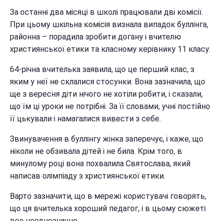
За останні два місяці в школі працювали дві комісії.
При цьому шкільна комісія визнала випадок буллінга,
районна – порадила зробити догану і вчителю
християнської етики та класному керівнику 11 класу.
64-річна вчителька заявила, що це перший клас, з
яким у неї не склалися стосунки. Вона зазначила, що
ще з вересня діти нічого не хотіли робити, і сказали,
що їм ці уроки не потрібні. За її словами, учні постійно
її цькували і намагалися вивести з себе.
Звинувачення в буллінгу жінка заперечує, і каже, що
ніколи не обзивала дітей і не била. Крім того, в
минулому році вона похвалила Святослава, який
написав олімпіаду з християнської етики.
Варто зазначити, що в мережі користувачі говорять,
що ця вчителька хороший педагог, і в цьому сюжеті
все неоднозначно.