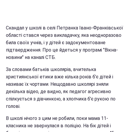
Скандал у школі в селі Петранка Івано-Франківської
області стався через викладачку, яка неодноразово
била своїх учнів, і у дітей є задокументоване
підтвердження. Про це йдеться у програмі "Вікна-
новини" на каналі СТБ.
За словами батьків школярів, вчителька
християнської етики вже кілька років б'є дітей і
називає їх чортами. Нещодавно школярі зняли
декілька відео, де видно, як педагог агресивно
спілкується з дівчинкою, а хлопчика б'є рукою по
голові.
В школі нічого з цим не робили, поки мама 11-
класника не звернулася в поліцію. На бік дітей і