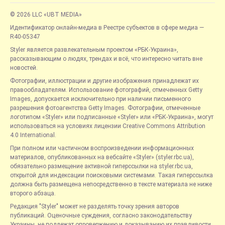
© 2026 LLC «UBT MEDIA»
Идентификатор онлайн-медиа в Реестре субъектов в сфере медиа —
R40-05347
Styler является развлекательным проектом «РБК-Украина»,
рассказывающим о людях, трендах и всё, что интересно читать вне
новостей.
Фотографии, иллюстрации и другие изображения принадлежат их
правообладателям. Использование фотографий, отмеченных Getty
Images, допускается исключительно при наличии письменного
разрешения фотоагентства Getty Images. Фотографии, отмеченные
логотипом «Styler» или подписанные «Styler» или «РБК-Украина», могут
использоваться на условиях лицензии Creative Commons Attribution
4.0 International.
При полном или частичном воспроизведении информационных
материалов, опубликованных на вебсайте «Styler» (styler.rbc.ua),
обязательно размещение активной гиперссылки на styler.rbc.ua,
открытой для индексации поисковыми системами. Такая гиперссылка
должна быть размещена непосредственно в тексте материала не ниже
второго абзаца.
Редакция "Styler" может не разделять точку зрения авторов
публикаций. Оценочные суждения, согласно законодательству
Украины, не подлежат опровержению и доказыванию их правдивости.