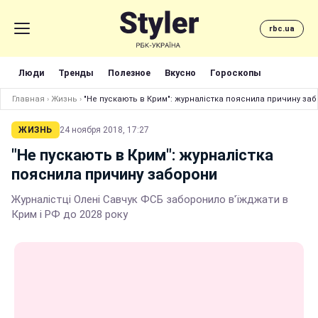
rbc.ua
Люди
Тренды
Полезное
Вкусно
Гороскопы
Главная
›
Жизнь
›
"Не пускають в Крим": журналістка пояснила причину за
ЖИЗНЬ
24 ноября 2018, 17:27
"Не пускають в Крим": журналістка
пояснила причину заборони
Журналістці Олені Савчук ФСБ заборонило в'їжджати в
Крим і РФ до 2028 року