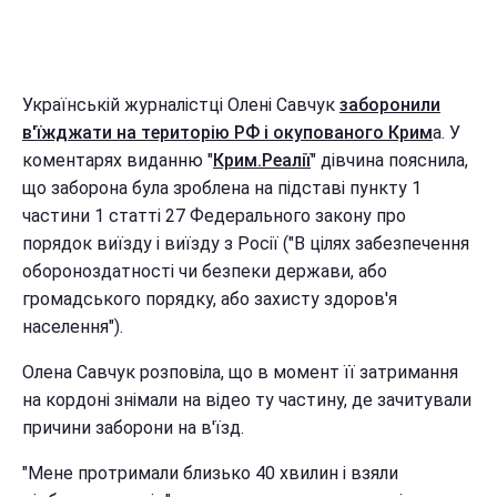
Українській журналістці Олені Савчук
заборонили
в'їжджати на територію РФ і окупованого Крим
а. У
коментарях виданню "
Крим.Реалії
" дівчина пояснила,
що заборона була зроблена на підставі пункту 1
частини 1 статті 27 Федерального закону про
порядок виїзду і виїзду з Росії ("В цілях забезпечення
обороноздатності чи безпеки держави, або
громадського порядку, або захисту здоров'я
населення").
Олена Савчук розповіла, що в момент її затримання
на кордоні знімали на відео ту частину, де зачитували
причини заборони на в'їзд.
"Мене протримали близько 40 хвилин і взяли