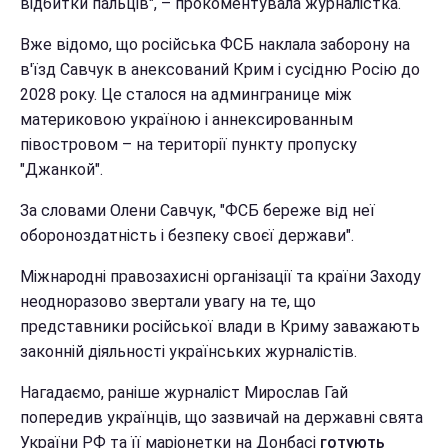
відбитки пальців", – прокоментувала журналістка.
Вже відомо, що російська ФСБ наклала заборону на
в'їзд Савчук в анексований Крим і сусідню Росію до
2028 року. Це сталося на админгранице між
материковою україною і аннексированным
півостровом – на території пункту пропуску
"Джанкой".
За словами Олени Савчук, "ФСБ береже від неї
обороноздатність і безпеку своєї держави".
Міжнародні правозахисні організації та країни Заходу
неодноразово звертали увагу на те, що
представники російської влади в Криму заважають
законній діяльності українських журналістів.
Нагадаємо, раніше журналіст Мирослав Гай
попередив українців, що зазвичай на державні свята
України РФ та її маріонетки на Донбасі
готують