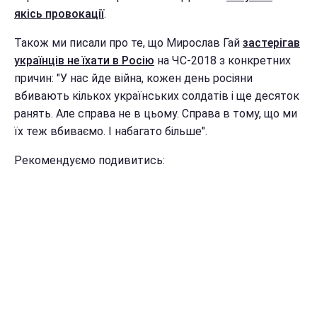
якісь провокації
.
Також ми писали про те, що Мирослав Гай
застерігав
українців не їхати в Росію
на ЧС-2018 з конкретних
причин: "У нас йде війна, кожен день росіяни
вбивають кількох українських солдатів і ще десяток
ранять. Але справа не в цьому. Справа в тому, що ми
їх теж вбиваємо. І набагато більше".
Рекомендуємо подивитись: