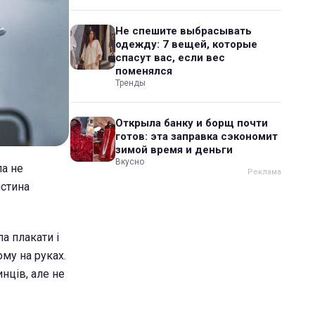
Не спешите выбрасывать
одежду: 7 вещей, которые
спасут вас, если вес
поменялся
Тренды
Открыла банку и борщ почти
готов: эта заправка сэкономит
зимой время и деньги
Вкусно
ла не
истина
ла плакати і
ому на руках.
инців, але не