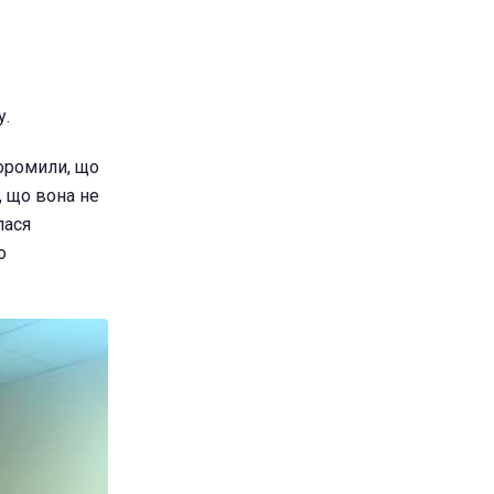
у.
соромили, що
, що вона не
лася
о