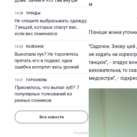
доме: зачем и что там внутри
м
14:58
ТРЕНДЫ
Не спешите выбрасывать одежду:
7 вещей, которые спасут вас,
Пізніше жінка уточни
если вес поменялся
"Садочок. Знову цей 
14:53
ПОЛЕЗНОЕ
Выкопали лук? Не торопитесь
не ходить на хореогр
прятать его в подвал: одна
танцює", - згадує во
ошибка испортит весь урожай
вихователька, то ска
медсестри", - підкре
14:21
ГОРОСКОПЫ
Приснилось, что выпал зуб? 7
популярных толкований из
разных сонников
Все новости