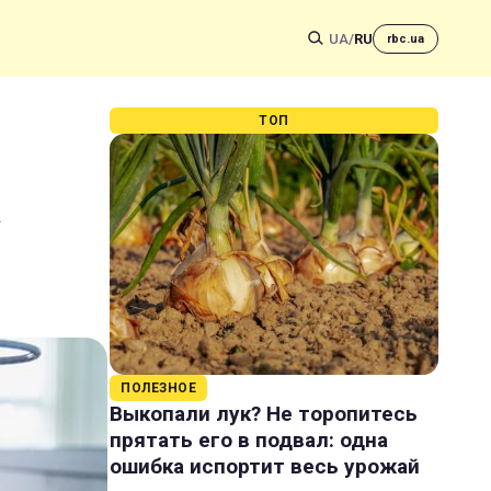
UA
/
RU
rbc.ua
ТОП
а
ПОЛЕЗНОЕ
Выкопали лук? Не торопитесь
прятать его в подвал: одна
ошибка испортит весь урожай