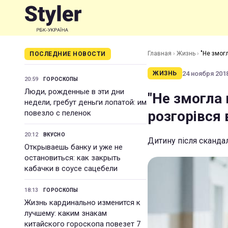
Главная
›
Жизнь
›
"Не змог
ПОСЛЕДНИЕ НОВОСТИ
24 ноября 2018
ЖИЗНЬ
20:59
ГОРОСКОПЫ
Люди, рожденные в эти дни
"Не змогла 
недели, гребут деньги лопатой: им
розгорівся
повезло с пеленок
20:12
ВКУСНО
Дитину після скандал
Открываешь банку и уже не
остановиться: как закрыть
кабачки в соусе сацебели
18:13
ГОРОСКОПЫ
Жизнь кардинально изменится к
лучшему: каким знакам
китайского гороскопа повезет 7