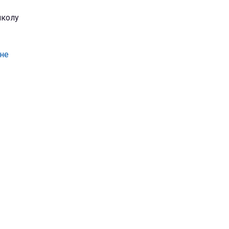
школу
не