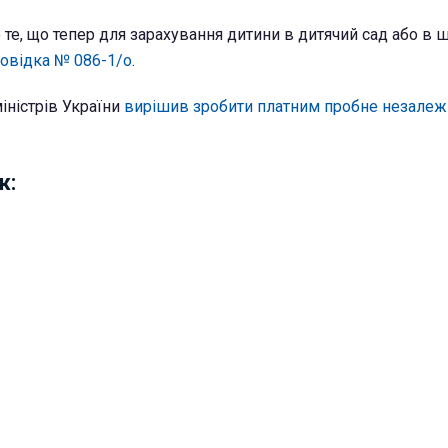
 те, що тепер для зарахування дитини в дитячий сад або в 
овідка № 086-1/о
.
іністрів України
вирішив зробити платним пробне незалеж
ж: