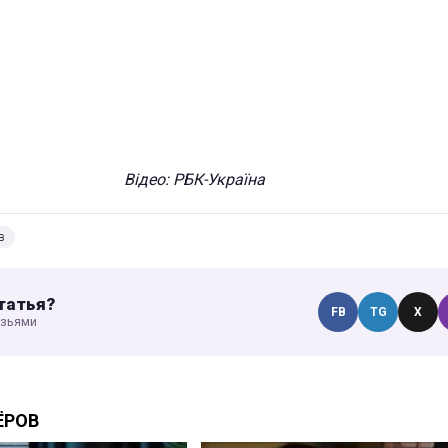
Відео: РБК-Україна
в
татья?
FB
TG
X
узьями