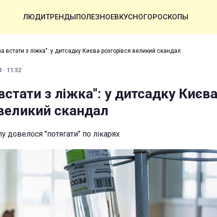
ЛЮДИ
ТРЕНДЫ
ПОЛЕЗНОЕ
ВКУСНО
ГОРОСКОПЫ
ла встати з ліжка": у дитсадку Києва розгорівся великий скандал
 · 11:32
встати з ліжка": у дитсадку Києв
 великий скандал
у довелося "потягати" по лікарях