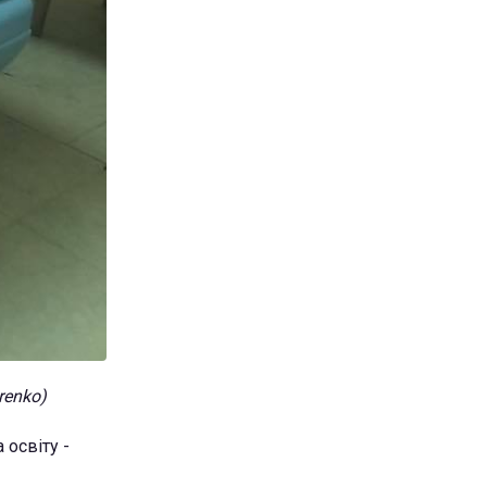
renko)
освіту -