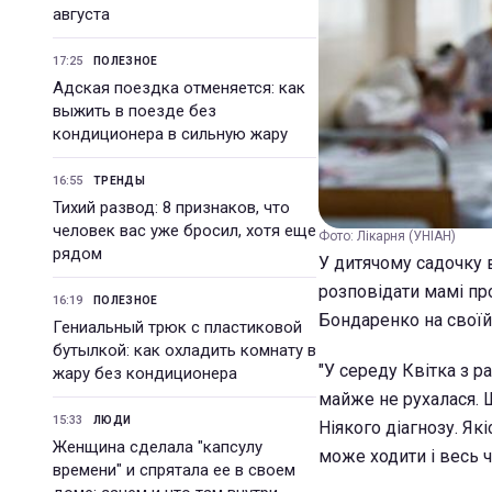
августа
17:25
ПОЛЕЗНОЕ
Адская поездка отменяется: как
выжить в поезде без
кондиционера в сильную жару
16:55
ТРЕНДЫ
Тихий развод: 8 признаков, что
человек вас уже бросил, хотя еще
Фото: Лікарня (УНІАН)
рядом
У дитячому садочку 
розповідати мамі пр
16:19
ПОЛЕЗНОЕ
Бондаренко на своїй
Гениальный трюк с пластиковой
бутылкой: как охладить комнату в
"У середу Квітка з р
жару без кондиционера
майже не рухалася. Ш
15:33
ЛЮДИ
Ніякого діагнозу. Як
Женщина сделала "капсулу
може ходити і весь ча
времени" и спрятала ее в своем