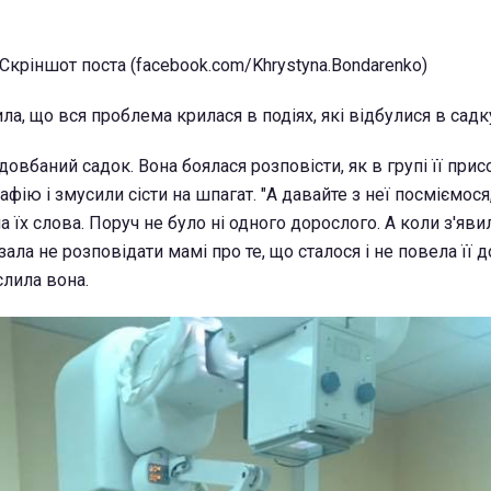
Скріншот поста (facebook.com/Khrystyna.Bondarenko)
ла, що вся проблема крилася в подіях, які відбулися в садк
довбаний садок. Вона боялася розповісти, як в групі її при
афію і змусили сісти на шпагат. "А давайте з неї посміємося
на їх слова. Поруч не було ні одного дорослого. А коли з'яви
зала не розповідати мамі про те, що сталося і не повела її д
слила вона.