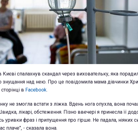
в Києві спалахнув скандал через виховательку, яка поради
о знущання над нею. Про це повідомила мама дівчинки Хр
 сторінці в
Facebook
.
анку не змогла встати з ліжка. Вдень нога опухла, вона поча
видка, лікарі, обстеження. Пізно ввечері я принесла її дод
ісь уривки фраз і припущення про гірше. Не падала, ніяких с
с плаче", - сказала вона.