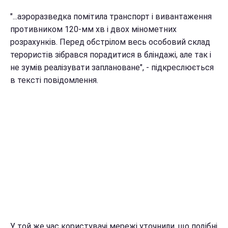
"...аэроразведка помітила транспорт і вивантаження
противником 120-мм хв і двох мінометних
розрахунків. Перед обстрілом весь особовий склад
терористів зібрався порадитися в бліндажі, але так і
не зумів реалізувати заплановане", - підкреслюється
в тексті повідомлення.
У той же час користувачі мережі уточнили, що подібні