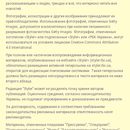
рассказывающим о людях, трендах и всё, что интересно читать вне
новостей.
Фотографии, иллюстрации и другие изображения принадлежат их
правообладателям. Использование фотографий, отмеченных Getty
Images, допускается исключительно при наличии письменного
разрешения фотоагентства Getty Images. Фотографии, отмеченные
логотипом «Styler» или подписанные «Styler» или «РБК-Украина», могут
использоваться на условиях лицензии Creative Commons Attribution
4.0 International.
При полном или частичном воспроизведении информационных
материалов, опубликованных на вебсайте «Styler» (styler.rbc.ua),
обязательно размещение активной гиперссылки на styler.rbc.ua,
открытой для индексации поисковыми системами. Такая гиперссылка
должна быть размещена непосредственно в тексте материала не ниже
второго абзаца.
Редакция "Styler" может не разделять точку зрения авторов
публикаций. Оценочные суждения, согласно законодательству
Украины, не подлежат опровержению и доказыванию их правдивости.
За достоверность, содержание и соответствие требованиям
законодательства рекламных материалов ответственность несет
рекламодатель.
Материалы, отмеченные плашками "Пресс-релиз", "Спецпроект",