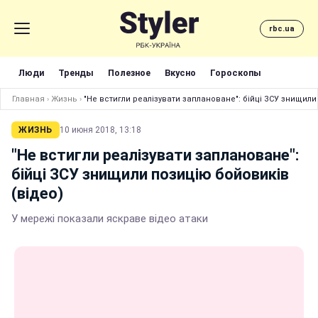
rbc.ua
Люди
Тренды
Полезное
Вкусно
Гороскопы
Главная
›
Жизнь
›
"Не встигли реалізувати заплановане": бійці ЗСУ знищили
ЖИЗНЬ
10 июня 2018, 13:18
"Не встигли реалізувати заплановане":
бійці ЗСУ знищили позицію бойовиків
(відео)
У мережі показали яскраве відео атаки