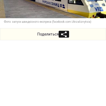
Фото: запуск швидкісного експреса (facebook.com.Ukrzaliznytsia)
Поделиться