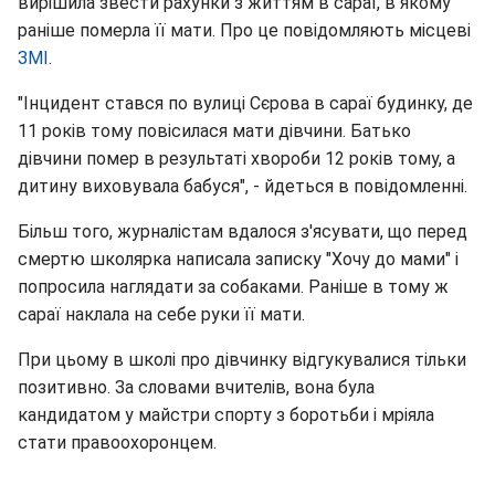
вирішила звести рахунки з життям в сараї, в якому
раніше померла її мати. Про це повідомляють місцеві
ЗМІ
.
"Інцидент стався по вулиці Сєрова в сараї будинку, де
11 років тому повісилася мати дівчини. Батько
дівчини помер в результаті хвороби 12 років тому, а
дитину виховувала бабуся", - йдеться в повідомленні.
Більш того, журналістам вдалося з'ясувати, що перед
смертю школярка написала записку "Хочу до мами" і
попросила наглядати за собаками. Раніше в тому ж
сараї наклала на себе руки її мати.
При цьому в школі про дівчинку відгукувалися тільки
позитивно. За словами вчителів, вона була
кандидатом у майстри спорту з боротьби і мріяла
стати правоохоронцем.