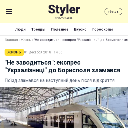
rbc.ua
Люди
Тренды
Полезное
Вкусно
Гороскопы
Главная
›
Жизнь
›
"Не заводиться": експрес "Укрзалізниці" до Борисполя з
ЖИЗНЬ
01 декабря 2018 · 14:56
"Не заводиться": експрес
"Укрзалізниці" до Борисполя зламався
Поїзд зламався на наступний день після відкриття