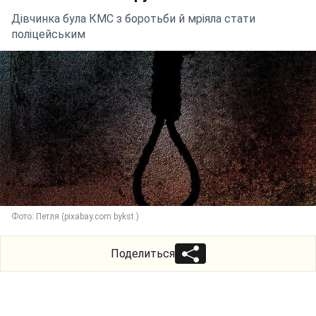
Дівчинка була КМС з боротьби й мріяла стати
поліцейським
Фото: Петля (pixabay.com bykst )
Поделиться