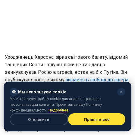
Уродженець Херсона, зірка світового балету, відомий
танцівник Сергій Полунін, який не так давно
звинувачував Росію в агресії, встав на бік Путіна. Він
опублікував пост, в якому
зізнався в любові до лідера
РФ
, а також
наколов татуювання на грудях з його
🍪
Мы используем cookie
✕
зображенням
. Через підтримку агресора, він був
Мы используем файлы cookie для анализа трафика и
занесений у базу "
Миротворець
".
персонализации контента. Прочитайте нашу Политику
конфиденциальности.
Подробнее
Головна причина, по якій Полунін був внесений у
Отклонить
Принять все
список - отримання танцюристом російського
громадянства, а також отримання паспорта