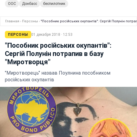
ООС
Донбасс
беспилотник
Главная
›
Персоны
›
"Пособник російських окупантів": Сергій Полунін потр
ПЕРСОНЫ
01 декабря 2018 · 12:53
"Пособник російських окупантів":
Сергій Полунін потрапив в базу
"Миротворця"
"Миротворець" назвав Поулнина пособником
російських окупантів