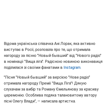
Відома українська співачка Ані Лорак, яка активно
виступає в Росії, розповіла про те, що отримала
нагороду за пісню "Новый бывший" від "Нового радіо"
в номінації "Вища ліга". Радісною новиною виконавиця
поділилася зі своїми фанатами в
Instagram
.
"Пісня "Новый бывший" за версією "Нове радіо"
отримала нагороду Премії "Вища Ліга"! Дякую
слухачам за вибір та Роману Ємельянову за красиву
церемонію. Особлива подяка талановитому автору
пісні Олегу Влади", — написала артистка.