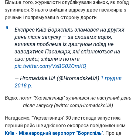
Більше того, журналісти опублікували знімок, як поїзд
зупинився. З нього вийшли відразу двоє пасажирів з
речами і попрямували в сторону дороги.
Експрес Київ-Бориспіль зламався на другий
день після запуску — за словами водія,
виникла проблема із двигуном поїзд не
заводитися Пасажири, які спізнюються на
свої рейсі, зійшли з потяга
pic.twitter.com/VsBG0ZOmKQ
— Hromadske.UA (@HromadskeUA)
1 грудня
2018 р.
Відео: потяг "Укрзалізниці" зупинився на наступний день
після запуску (twitter.com/HromadskeUA)
Нагадаємо, "Укрзалізниця" 30 листопада запустила
перший рейс швидкісного експреса повідомленням
Київ - Міжнародний аеропорт "Бориспіль"
. Про це