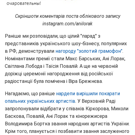
Скріншоти коментарів поста облікового запису
instagram.com/anilorak
Раніше ми розповідали, що цілий "парад" з
представників українського шоу-бізнесу, популярних
в РФ, демонстрували
нагороду "золотий грамофон"
.
Номінантами премії стали Макс Барських, Ані Лорак,
Світлана Лобода і Таїсія Повалій. А ще на червоній
доріжці церемонії нагородження від російської
радіостанції була помічена і Віра Брежнєва.
Нагадаємо, що раніше
нардепи вирішили покарати
опальних українських артистів
. У Верховній Раді
запропонували відібрати у співаків Кіркорова, Миколи
Баскова, Повалій, Ані Лорак та кінорежисера
Володимира Бортка звання народних артистів України.
Крім того, планується і позбавити звання заслуженого