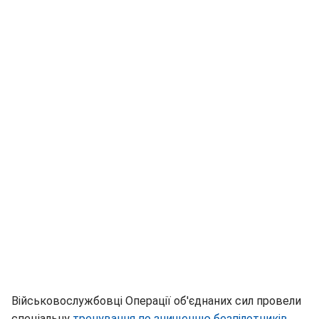
Військовослужбовці Операції об'єднаних сил провели
спеціальну
тренування по знищенню безпілотників
.