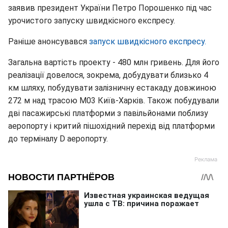
заявив президент України Петро Порошенко під час
урочистого запуску швидкісного експресу.
Раніше анонсувався
запуск швидкісного експресу.
Загальна вартість проекту - 480 млн гривень. Для його
реалізації довелося, зокрема, добудувати близько 4
км шляху, побудувати залізничну естакаду довжиною
272 м над трасою M03 Київ-Харків. Також побудували
дві пасажирські платформи з павільйонами поблизу
аеропорту і критий пішохідний перехід від платформи
до терміналу D аеропорту.