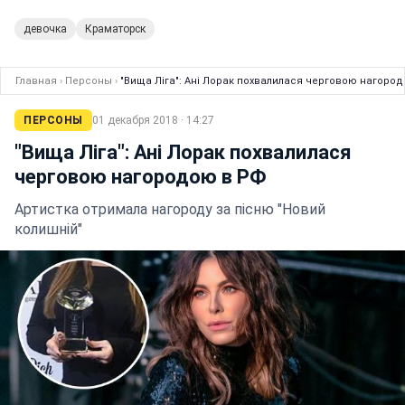
девочка
Краматорск
Главная
›
Персоны
›
"Вища Ліга": Ані Лорак похвалилася черговою нагоро
ПЕРСОНЫ
01 декабря 2018 · 14:27
"Вища Ліга": Ані Лорак похвалилася
черговою нагородою в РФ
Артистка отримала нагороду за пісню "Новий
колишній"