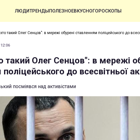
ЛЮДИ
ТРЕНДЫ
ПОЛЕЗНОЕ
ВКУСНО
ГОРОСКОПЫ
 хто такий Олег Сенцов": в мережі обурені ставленням поліцейського до всесв
 12:06
то такий Олег Сенцов": в мережі о
поліцейського до всесвітньої ак
ський посміявся над активістами