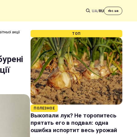
UA
/
RU
rbc.ua
ітньої акції
ТОП
бурені
ції
ПОЛЕЗНОЕ
Выкопали лук? Не торопитесь
прятать его в подвал: одна
ошибка испортит весь урожай