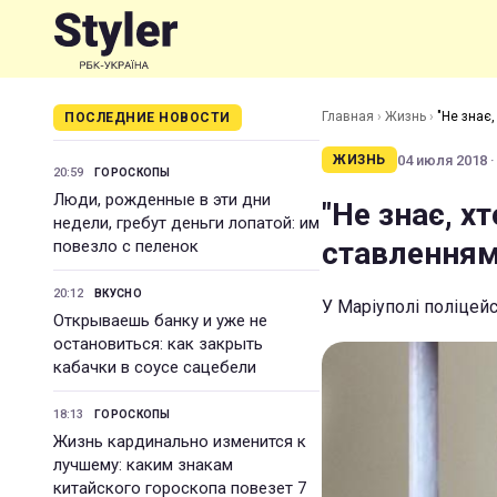
Главная
›
Жизнь
›
"Не знає,
ПОСЛЕДНИЕ НОВОСТИ
04 июля 2018 ·
ЖИЗНЬ
20:59
ГОРОСКОПЫ
Люди, рожденные в эти дни
"Не знає, х
недели, гребут деньги лопатой: им
ставленням 
повезло с пеленок
20:12
ВКУСНО
У Маріуполі поліцей
Открываешь банку и уже не
остановиться: как закрыть
кабачки в соусе сацебели
18:13
ГОРОСКОПЫ
Жизнь кардинально изменится к
лучшему: каким знакам
китайского гороскопа повезет 7