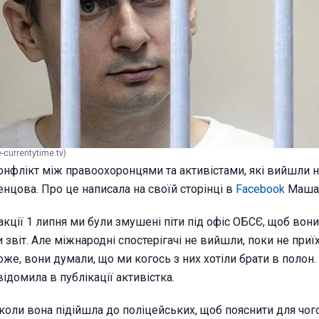
currentytime.tv)
конфлікт між правоохоронцями та активістами, які вийшли 
нцова. Про це написала на своїй сторінці в
Facebook
Маша 
 акції 1 липня ми були змушені піти під офіс ОБСЄ, щоб вон
 звіт. Але міжнародні спостерігачі не вийшли, поки не приї
оже, вони думали, що ми когось з них хотіли брати в полон
відомила в публікації активістка.
коли вона підійшла до поліцейських, щоб пояснити для чог