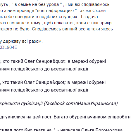
кріншоти публікації (facebook.com/МашаУкраинская)
дгукнулися на цей пост. Багато обурені вчинком співробітни
склад потрібно гнати на...", - написала Ольга Богомолова.