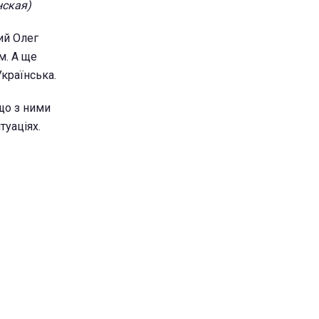
нская)
кий Олег
м. А ще
Українська.
 що з ними
туаціях.