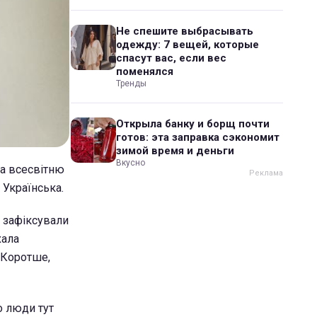
Не спешите выбрасывать
одежду: 7 вещей, которые
спасут вас, если вес
поменялся
Тренды
Открыла банку и борщ почти
готов: эта заправка сэкономит
зимой время и деньги
Вкусно
на всесвітню
Українська.
и зафіксували
хала
. Коротше,
о люди тут