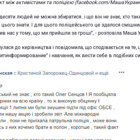
ікт між активістами та поліцією (facebook.com/МашаУкраи
 десяти людей не можна збиратися...і що він не знає, хто та
 цього знати. І для цього поліцейського це здалося смішни
ив нас у тому, що ми прийшли за гроші", - розповіла Маша 
лася до керівництва і повідомила, що сподівається на те,
тинформирование" і навчання, як вести себе в подібних си