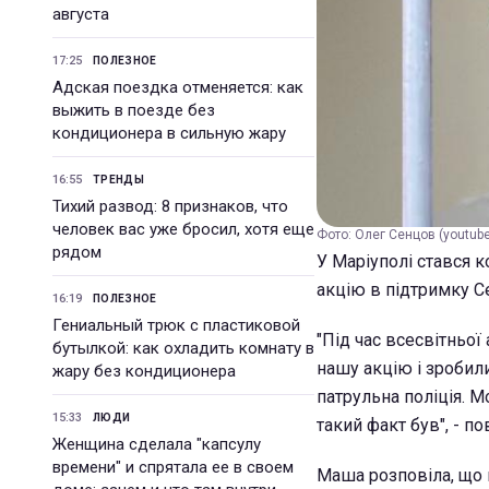
августа
17:25
ПОЛЕЗНОЕ
Адская поездка отменяется: как
выжить в поезде без
кондиционера в сильную жару
16:55
ТРЕНДЫ
Тихий развод: 8 признаков, что
человек вас уже бросил, хотя еще
Фото: Олег Сенцов (youtube-
рядом
У Маріуполі стався 
акцію в підтримку Се
16:19
ПОЛЕЗНОЕ
Гениальный трюк с пластиковой
"Під час всесвітньої
бутылкой: как охладить комнату в
нашу акцію і зробили
жару без кондиционера
патрульна поліція. М
15:33
ЛЮДИ
такий факт був", - по
Женщина сделала "капсулу
времени" и спрятала ее в своем
Маша розповіла, що 