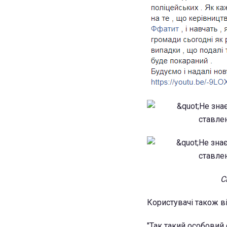
С
Користувачі також ві
"Так такий особовий 