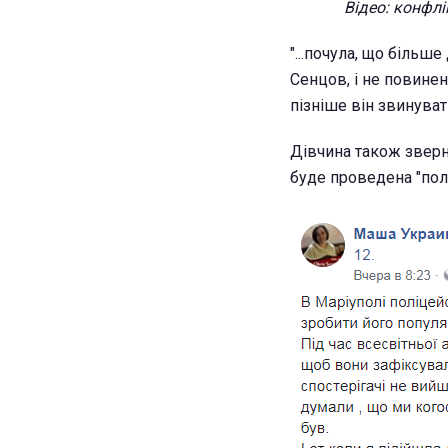
Відео: конфл
"...почула, що більше
Сенцов, і не повинен
пізніше він звинуват
Дівчина також зверну
буде проведена "поли