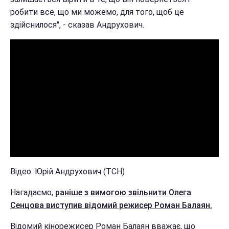
робити все, що ми можемо, для того, щоб це
здійснилося", - сказав Андрухович.
Відео: Юрій Андрухович (ТСН)
Нагадаємо,
раніше з вимогою звільнити Олега
Сенцова виступив відомий режисер Роман Балаян.
Відомий кінорежисер Роман Балаян вважає, що