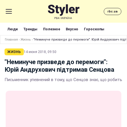
rbc.ua
Люди
Тренды
Полезное
Вкусно
Гороскопы
Главная
›
Жизнь
›
"Неминуче призведе до перемоги": Юрій Андрухович під
ЖИЗНЬ
14 июня 2018, 09:50
"Неминуче призведе до перемоги":
Юрій Андрухович підтримав Сенцова
Письменник упевнений в тому, що Сенцов знає, що робить