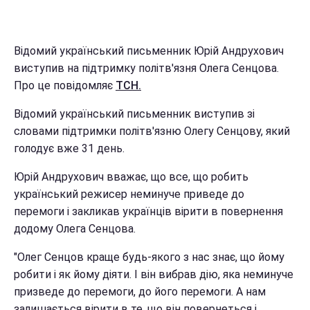
Відомий український письменник Юрій Андрухович
виступив на підтримку політв'язня Олега Сенцова.
Про це повідомляє
ТСН.
Відомий український письменник виступив зі
словами підтримки політв'язню Олегу Сенцову, який
голодує вже 31 день.
Юрій Андрухович вважає, що все, що робить
український режисер неминуче приведе до
перемоги і закликав українців вірити в повернення
додому Олега Сенцова.
"Олег Сенцов краще будь-якого з нас знає, що йому
робити і як йому діяти. І він вибрав дію, яка неминуче
призведе до перемоги, до його перемоги. А нам
залишається вірити в те, що він повернеться і