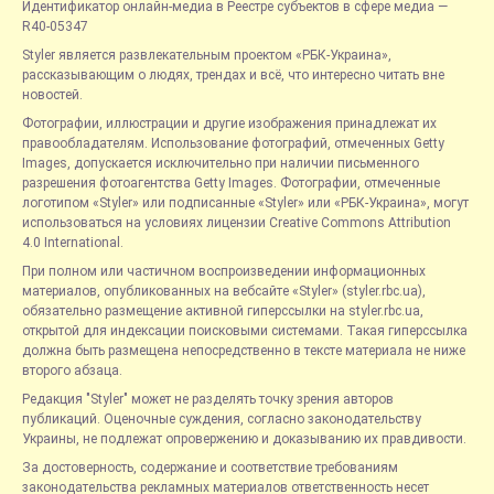
Идентификатор онлайн-медиа в Реестре субъектов в сфере медиа —
R40-05347
Styler является развлекательным проектом «РБК-Украина»,
рассказывающим о людях, трендах и всё, что интересно читать вне
новостей.
Фотографии, иллюстрации и другие изображения принадлежат их
правообладателям. Использование фотографий, отмеченных Getty
Images, допускается исключительно при наличии письменного
разрешения фотоагентства Getty Images. Фотографии, отмеченные
логотипом «Styler» или подписанные «Styler» или «РБК-Украина», могут
использоваться на условиях лицензии Creative Commons Attribution
4.0 International.
При полном или частичном воспроизведении информационных
материалов, опубликованных на вебсайте «Styler» (styler.rbc.ua),
обязательно размещение активной гиперссылки на styler.rbc.ua,
открытой для индексации поисковыми системами. Такая гиперссылка
должна быть размещена непосредственно в тексте материала не ниже
второго абзаца.
Редакция "Styler" может не разделять точку зрения авторов
публикаций. Оценочные суждения, согласно законодательству
Украины, не подлежат опровержению и доказыванию их правдивости.
За достоверность, содержание и соответствие требованиям
законодательства рекламных материалов ответственность несет