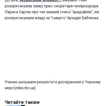
До речі,
український журналіст
Михайло Ткач
розкритикував заяву прес-секретаря генпрокурора
Лариси Сарган про так званий списк "зрадофілів", які
розкритикували владу за "смерть" Аркадія Бабченка.
Учених шокували результати дослідження у Чорному
морі (video.rbc.ua)
Читайте также