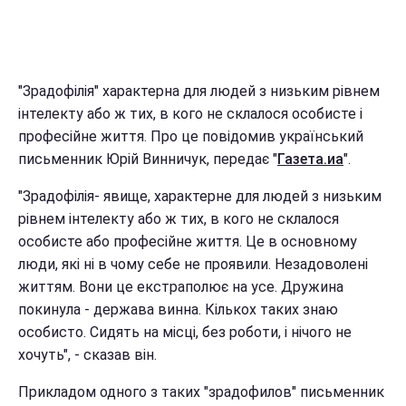
"Зрадофілія" характерна для людей з низьким рівнем
інтелекту або ж тих, в кого не склалося особисте і
професійне життя. Про це повідомив український
письменник Юрій Винничук, передає "
Газета.иа
".
"Зрадофілія- явище, характерне для людей з низьким
рівнем інтелекту або ж тих, в кого не склалося
особисте або професійне життя. Це в основному
люди, які ні в чому себе не проявили. Незадоволені
життям. Вони це екстраполює на усе. Дружина
покинула - держава винна. Кількох таких знаю
особисто. Сидять на місці, без роботи, і нічого не
хочуть", - сказав він.
Прикладом одного з таких "зрадофилов" письменник