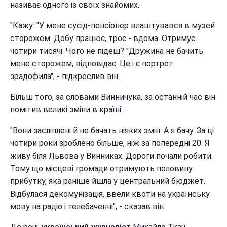
називає одного із своїх знайомих.
"Кажу: "У мене сусід-пенсіонер влаштувався в музей
сторожем. Добу працює, троє - вдома. Отримує
чотири тисячі. Чого не підеш? "Дружина не бачить
мене сторожем, відповідає. Це і є портрет
зрадофила", - підкреслив він.
Більш того, за словами Винничука, за останній час він
помітив великі зміни в країні.
"Вони засліплені й не бачать ніяких змін. А я бачу. За ці
чотири роки зроблено більше, ніж за попередні 20. Я
живу біля Львова у Винниках. Дороги почали робити.
Тому що місцеві громади отримують половину
прибутку, яка раніше йшла у центральний бюджет.
Відбулася декомунізація, ввели квоти на українську
мову на радіо і телебаченні", - сказав він.