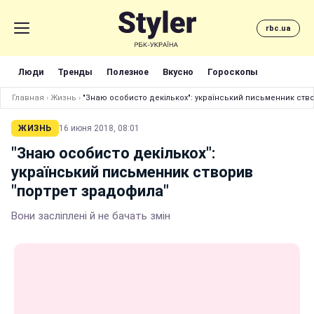
rbc.ua
Люди
Тренды
Полезное
Вкусно
Гороскопы
Главная
›
Жизнь
›
"Знаю особисто декількох": український письменник ств
ЖИЗНЬ
16 июня 2018, 08:01
"Знаю особисто декількох":
український письменник створив
"портрет зрадофила"
Вони засліплені й не бачать змін