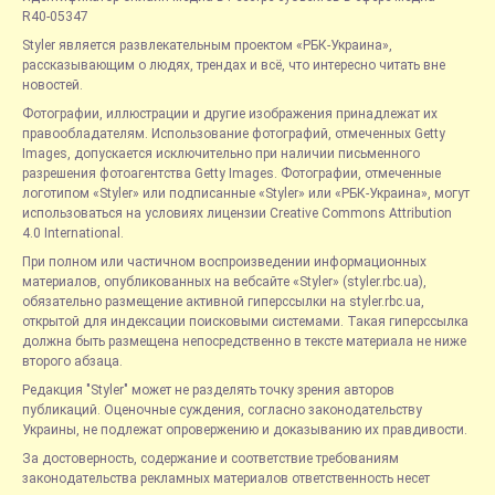
R40-05347
Styler является развлекательным проектом «РБК-Украина»,
рассказывающим о людях, трендах и всё, что интересно читать вне
новостей.
Фотографии, иллюстрации и другие изображения принадлежат их
правообладателям. Использование фотографий, отмеченных Getty
Images, допускается исключительно при наличии письменного
разрешения фотоагентства Getty Images. Фотографии, отмеченные
логотипом «Styler» или подписанные «Styler» или «РБК-Украина», могут
использоваться на условиях лицензии Creative Commons Attribution
4.0 International.
При полном или частичном воспроизведении информационных
материалов, опубликованных на вебсайте «Styler» (styler.rbc.ua),
обязательно размещение активной гиперссылки на styler.rbc.ua,
открытой для индексации поисковыми системами. Такая гиперссылка
должна быть размещена непосредственно в тексте материала не ниже
второго абзаца.
Редакция "Styler" может не разделять точку зрения авторов
публикаций. Оценочные суждения, согласно законодательству
Украины, не подлежат опровержению и доказыванию их правдивости.
За достоверность, содержание и соответствие требованиям
законодательства рекламных материалов ответственность несет