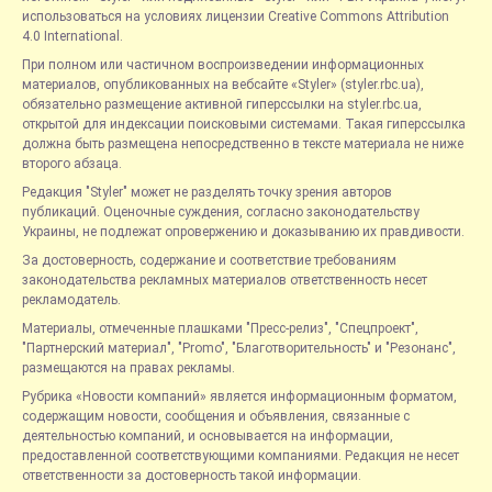
использоваться на условиях лицензии Creative Commons Attribution
4.0 International.
При полном или частичном воспроизведении информационных
материалов, опубликованных на вебсайте «Styler» (styler.rbc.ua),
обязательно размещение активной гиперссылки на styler.rbc.ua,
открытой для индексации поисковыми системами. Такая гиперссылка
должна быть размещена непосредственно в тексте материала не ниже
второго абзаца.
Редакция "Styler" может не разделять точку зрения авторов
публикаций. Оценочные суждения, согласно законодательству
Украины, не подлежат опровержению и доказыванию их правдивости.
За достоверность, содержание и соответствие требованиям
законодательства рекламных материалов ответственность несет
рекламодатель.
Материалы, отмеченные плашками "Пресс-релиз", "Спецпроект",
"Партнерский материал", "Promo", "Благотворительность" и "Резонанс",
размещаются на правах рекламы.
Рубрика «Новости компаний» является информационным форматом,
содержащим новости, сообщения и объявления, связанные с
деятельностью компаний, и основывается на информации,
предоставленной соответствующими компаниями. Редакция не несет
ответственности за достоверность такой информации.