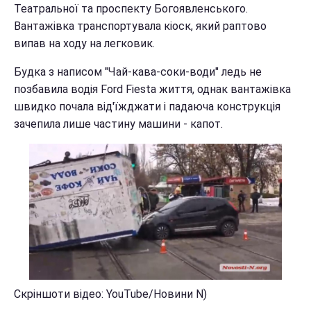
Театральної та проспекту Богоявленського.
Вантажівка транспортувала кіоск, який раптово
випав на ходу на легковик.
Будка з написом "Чай-кава-соки-води" ледь не
позбавила водія Ford Fiesta життя, однак вантажівка
швидко почала від'їжджати і падаюча конструкція
зачепила лише частину машини - капот.
Скріншоти відео: YouTube/Новини N)