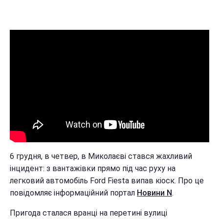
6 грудня, в четвер, в Миколаєві стався жахливий
інцидент: з вантажівки прямо під час руху на
легковий автомобіль Ford Fiesta випав кіоск. Про це
повідомляє інформаційний портал
Новини N
.
Пригода сталася вранці на перетині вулиці