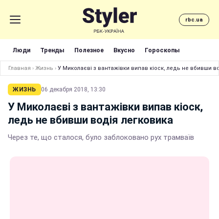
rbc.ua
Люди
Тренды
Полезное
Вкусно
Гороскопы
Главная
›
Жизнь
›
У Миколаєві з вантажівки випав кіоск, ледь не вбивши в
ЖИЗНЬ
06 декабря 2018, 13:30
У Миколаєві з вантажівки випав кіоск,
ледь не вбивши водія легковика
Через те, що сталося, було заблоковано рух трамваїв