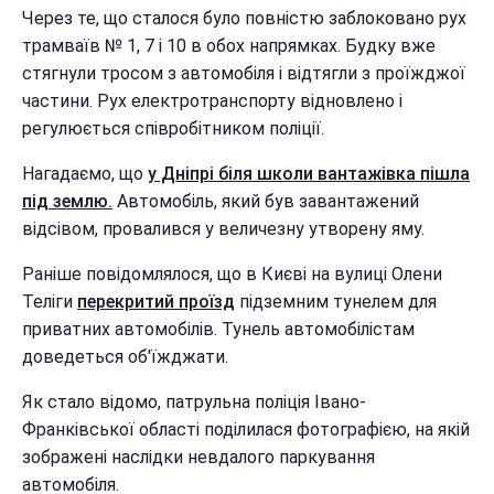
Через те, що сталося було повністю заблоковано рух
трамваїв № 1, 7 і 10 в обох напрямках. Будку вже
стягнули тросом з автомобіля і відтягли з проїжджої
частини. Рух електротранспорту відновлено і
регулюється співробітником поліції.
Нагадаємо, що
у Дніпрі біля школи вантажівка пішла
під землю.
Автомобіль, який був завантажений
відсівом, провалився у величезну утворену яму.
Раніше повідомлялося, що в Києві на вулиці Олени
Теліги
перекритий проїзд
підземним тунелем для
приватних автомобілів. Тунель автомобілістам
доведеться об'їжджати.
Як стало відомо, патрульна поліція Івано-
Франківської області поділилася фотографією, на якій
зображені наслідки невдалого паркування
автомобіля.