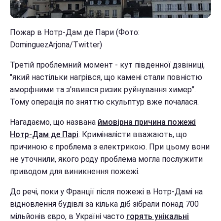
Пожар в Нотр-Дам де Пари (Фото:
DominguezArjona/Twitter)
Третій проблемний момент - кут південної дзвіниці,
"який настільки нагрівся, що камені стали повністю
аморфними та з'явився ризик руйнування химер".
Тому операція по зняттю скульптур вже почалася.
Нагадаємо, що названа
ймовірна причина пожежі
Нотр-Дам де Парі
. Криміналісти вважають, що
причиною є проблема з електрикою. При цьому вони
не уточнили, якого роду проблема могла послужити
приводом для виникнення пожежі.
До речі, поки у Франції після пожежі в Нотр-Дамі на
відновлення будівлі за кілька діб зібрали понад 700
мільйонів євро, в Україні часто
горять унікальні