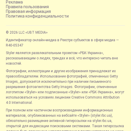
Реклама
Правила пользования
Правовая информация
Политика конфиденциальности
© 2026 LLC «UBT MEDIA»
Идентификатор онлайн-медиа в Реестре субъектов в сфере медиа —
R40-05347
Styler является развлекательным проектом «РБК-Украина»,
рассказывающим о людях, трендах и всё, что интересно читать вне
новостей.
Фотографии, иллюстрации и другие изображения принадлежат их
правообладателям. Использование фотографий, отмеченных Getty
Images, допускается исключительно при наличии письменного
разрешения фотоагентства Getty Images. Фотографии, отмеченные
логотипом «Styler» или подписанные «Styler» или «РБК-Украина», могут
использоваться на условиях лицензии Creative Commons Attribution
4.0 International.
При полном или частичном воспроизведении информационных
материалов, опубликованных на вебсайте «Styler» (styler.rbc.ua),
обязательно размещение активной гиперссылки на styler.rbc.ua,
открытой для индексации поисковыми системами. Такая гиперссылка