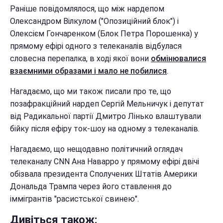
Раніше повідомлялося, що між нардепом
Олександром Вілкулом ("Опозиційний блок") і
Олексієм Гончаренком (Блок Петра Порошенка) у
прямому ефірі одного з телеканалів відбулася
словесна перепалка, в ході якої вони
обмінювалися
взаємними образами і мало не побилися
.
Нагадаємо, що ми також писали про те, що
позафракційний нардеп Сергій Мельничук і депутат
від Радикальної партії Дмитро Лінько влаштували
бійку після ефіру ток-шоу на одному з телеканалів.
Нагадаємо, що нещодавно політичний оглядач
телеканалу CNN Ана Наварро у прямому ефірі двічі
обізвала президента Сполучених Штатів Америки
Дональда Трампа через його ставлення до
іммігрантів "расистської свинею".
Дивіться також: