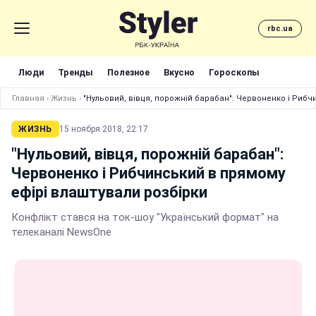
rbc.ua
Люди
Тренды
Полезное
Вкусно
Гороскопы
Главная
›
Жизнь
›
"Нульовий, вівця, порожній барабан": Червоненко і Рибч
ЖИЗНЬ
15 ноября 2018, 22:17
"Нульовий, вівця, порожній барабан":
Червоненко і Рибчинський в прямому
ефірі влаштували розбірки
Конфлікт стався на ток-шоу "Український формат" на
телеканалі NewsOne