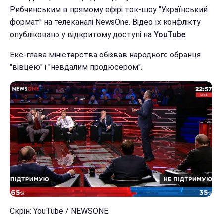
Рибчинським в прямому ефірі ток-шоу "Український
формат" на телеканалі NewsOne. Відео їх конфлікту
опубліковано у відкритому доступі на
YouTube
.
Екс-глава міністерства обізвав народного обранця
"вівцею" і "невдалим продюсером".
Скрін: YouTube / NEWSONE