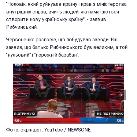
"Чоловік, який руйнував країну і крав з міністерства
внутрішніх справ, вчить людей, які намагаються
створити нову українську країну", - заявив
Рибчинський.
Червоненко розповів, що побудував заводи. Він
заявив, що батько Рибчинського був великим, а той
"нульовий" і "порожній барабан".
Фото: скріншот: YouTube / NEWSONE