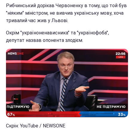
Рибчинський дорікав Червоненку в тому, що той був
"ніяким" міністром, не вивчив українську мову, хоча
тривалий час жив у Львові.
Окрім "україноненависника" та "українофоба",
депутат назвав опонента злодієм.
Скрін: YouTube / NEWSONE