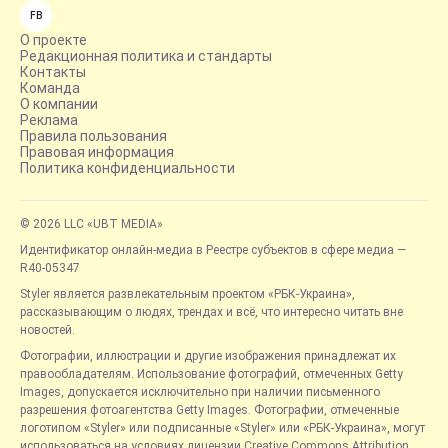
FB
О проекте
Редакционная политика и стандарты
Контакты
Команда
О компании
Реклама
Правила пользования
Правовая информация
Политика конфиденциальности
© 2026 LLC «UBT MEDIA»
Идентификатор онлайн-медиа в Реестре субъектов в сфере медиа —
R40-05347
Styler является развлекательным проектом «РБК-Украина»,
рассказывающим о людях, трендах и всё, что интересно читать вне
новостей.
Фотографии, иллюстрации и другие изображения принадлежат их
правообладателям. Использование фотографий, отмеченных Getty
Images, допускается исключительно при наличии письменного
разрешения фотоагентства Getty Images. Фотографии, отмеченные
логотипом «Styler» или подписанные «Styler» или «РБК-Украина», могут
использоваться на условиях лицензии Creative Commons Attribution