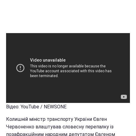
Відео: YouTube / NEWSONE
Колишній міністр транспорту України Євген
Червоненко влаштував словесну перепалку із
позафракційним народним депутатом Євгеном