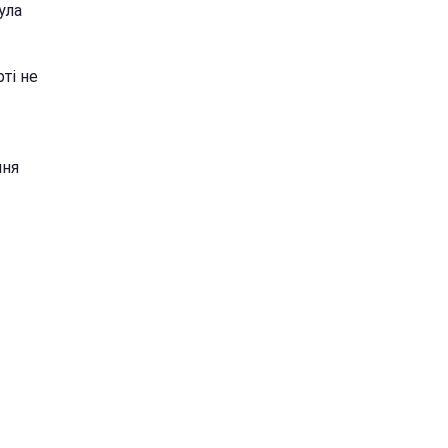
ула
рті не
ння