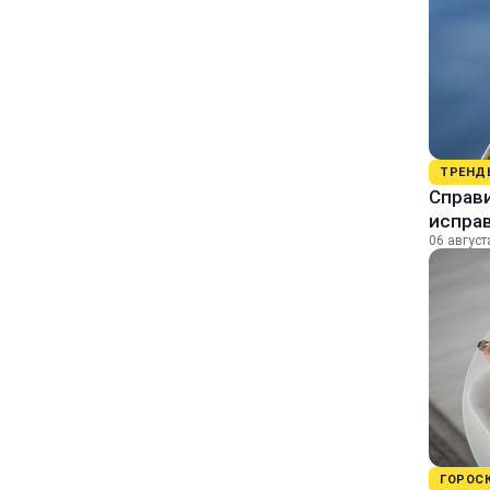
ТРЕНД
Справи
исправ
06 август
ГОРОС