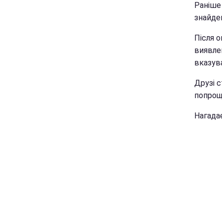
Раніше 
знайде
Після о
виявлен
вказув
Друзі 
попрощ
Нагада