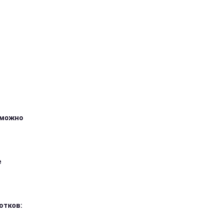
зможно
е
отков: