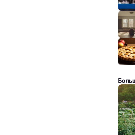
Больш