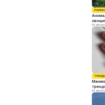
ПОЛЕЗ
Аномал
овощи
06 август
ТРЕНД
Маник
тренд
06 август