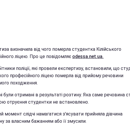
тиза визначила від чого померла студентка Кілійського
ійного ліцею. Про це повідомляє
odessa.net.ua.
ітники поліції, які провели експертизу, встановили, що ст
ького професійного ліцею померла від прийому речовини
мого походження.
ні були отримані в результаті розтину. Яка саме речовина с
ою отруєння студентки не встановлено.
й момент слідчі намагатися з'ясувати прийняла дівчина
ну за власним бажанням або її змусили.