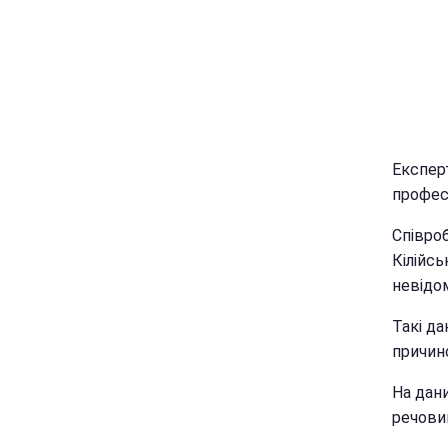
Експер
профес
Співроб
Кілійс
невідо
Такі да
причин
На дани
речови