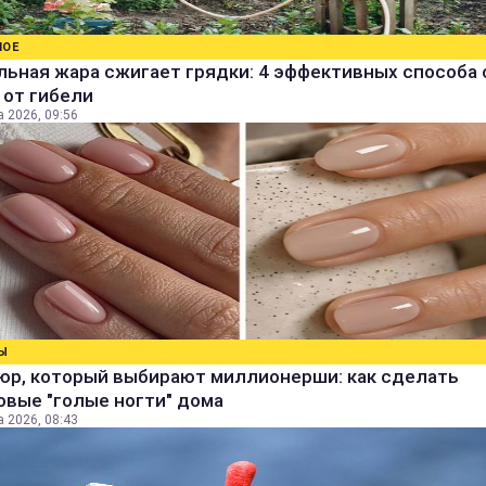
НОЕ
ьная жара сжигает грядки: 4 эффективных способа 
 от гибели
а 2026, 09:56
Ы
юр, который выбирают миллионерши: как сделать
овые "голые ногти" дома
а 2026, 08:43