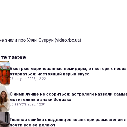
е знали про Уляні Супрун (video.rbc.ua)
йте также
Быстрые маринованные помидоры, от которых нево
оторваться: настоящий взрыв вкуса
06 августа 2026, 12:22
С ними лучше не ссориться: астрологи назвали самы
мстительные знаки Зодиака
06 августа 2026, 12:01
Главная ошибка владельцев кошек при размещении л
почти все ее делают