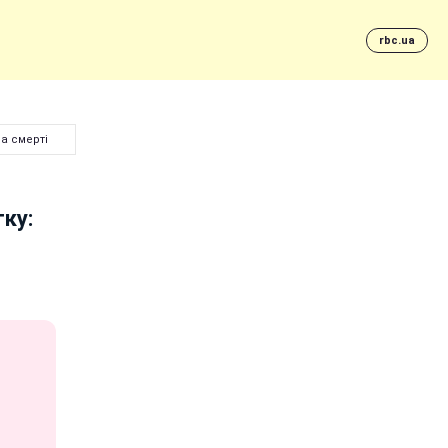
rbc.ua
а смерті
ку: