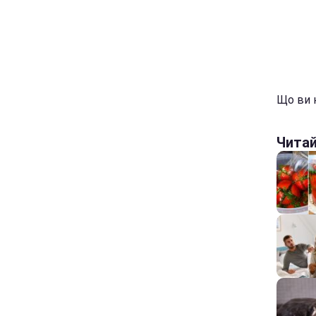
Що ви н
Чита