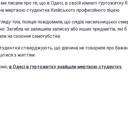
ми писали про те, що в Одесі, в своїй кімнаті гуртожитку б
на мертвою студентка Кілійського професійного ліцею.
гляду тіла, поліція повідомила, що слідів насильницької сме
о. Загибла не залишила записку або інших предметів, які б
али на скоєння самогубства.
студентки стверджують, що дівчина не говорила про бажа
атися з життям.
ємо,
в Одесі в гуртожитку знайшли мертвою студентку.