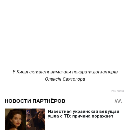
У Києві активісти вимагали покарати догхантерів
Олексія Святогора