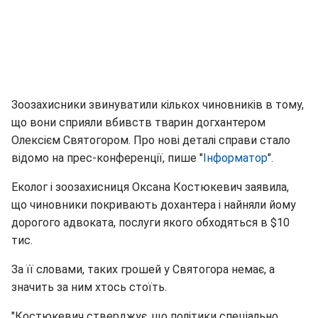
Зоозахисники звинуватили кількох чиновників в тому,
що вони сприяли вбивств тварин догхантером
Олексієм Святогором. Про нові деталі справи стало
відомо на прес-конференції, пише "
Інформатор
".
Еколог і зоозахисниця Оксана Костюкевич заявила,
що чиновники покривають дохантера і найняли йому
дорогого адвоката, послуги якого обходяться в $10
тис.
За її словами, таких грошей у Святогора немає, а
значить за ним хтось стоїть.
"Костюкевич стверджує, що політики спеціально