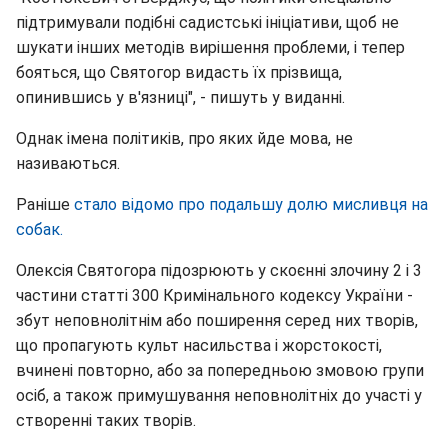
підтримували подібні садистські ініціативи, щоб не
шукати інших методів вирішення проблеми, і тепер
бояться, що Святогор видасть їх прізвища,
опинившись у в'язниці", - пишуть у виданні.
Однак імена політиків, про яких йде мова, не
називаються.
Раніше
стало відомо про подальшу долю мисливця на
собак.
Олексія Святогора підозрюють у скоєнні злочину 2 і 3
частини статті 300 Кримінального кодексу України -
збут неповнолітнім або поширення серед них творів,
що пропагують культ насильства і жорстокості,
вчинені повторно, або за попередньою змовою групи
осіб, а також примушування неповнолітніх до участі у
створенні таких творів.