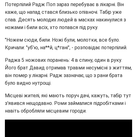
Потерпілий Радж Поп зараз перебуває в лікарні. Він
каже, що напад стався близько опівночі. Табір уже
спав. Десять молодих людей в масках накинулися з
ножами і били всіх, хто попався під руку.
"Ножем сюди, били. Ножі були, молотки, все було.
Кричали: "уб'ю, на**й, ц*гані", - розповідає потерпілий.
Раджа 5 ножових поранень: 4 в спину, один в руку.
Його брат Давид отримав травми несумісні з життям,
він помер у лікарні. Радж зазначає, що з рани брата
було видно нутрощі.
Місцеві жителі, які мають поруч дачі, кажуть, табір тут
з'явився нещодавно. Роми займалися підробітками і
навіть обробляли місцевим городи.