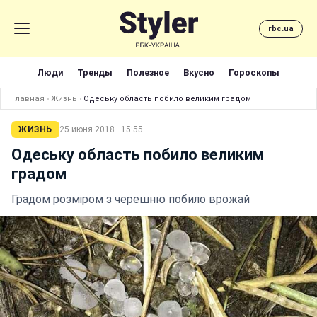
rbc.ua
Люди
Тренды
Полезное
Вкусно
Гороскопы
Главная
›
Жизнь
›
Одеську область побило великим градом
ЖИЗНЬ
25 июня 2018 · 15:55
Одеську область побило великим
градом
Градом розміром з черешню побило врожай