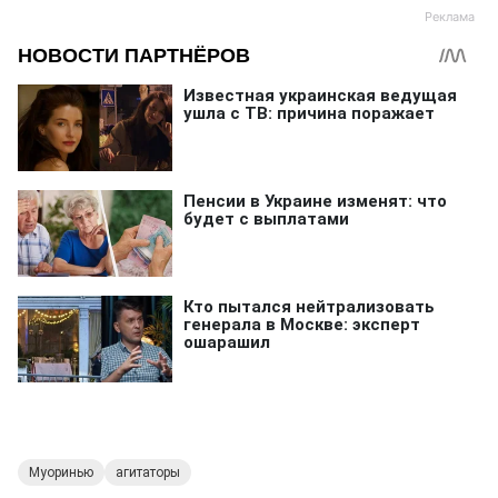
Муоринью
агитаторы