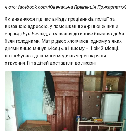
Фото: facebook.com/Ювенальна Превенція Прикарпаття)
Як виявилося під час виїзду працівників поліції за
вказаною адресою, у помешканні 28-річної жінки й
справді був безлад, а маленькі діти вже близько доби
були голодними. Матір двох хлопчиків, одному з яких
днями лише минув місяць, а іншому – 1 рік 2 місяці,
потребувала допомоги медиків через харчове
отруєння. Її та дітей доставили до лікарні.