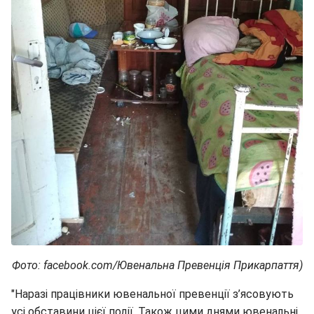
Фото: facebook.com/Ювенальна Превенція Прикарпаття)
"Наразі працівники ювенальної превенції з’ясовують
усі обставини цієї події. Також цими днями ювенальні