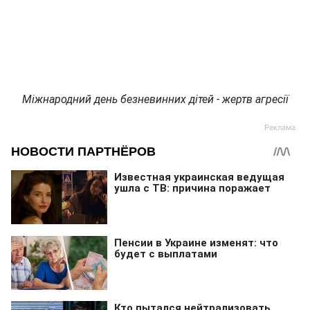
Міжнародний день безневинних дітей - жертв агресії