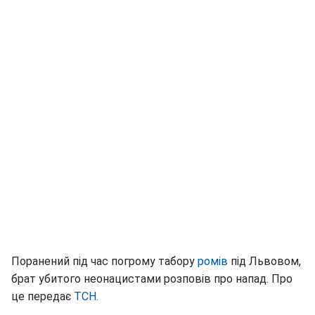
Поранений під час погрому табору
ромів
під Львовом,
брат убитого неонацистами розповів про напад. Про
це передає
ТСН.