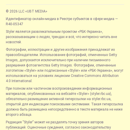
© 2026 LLC «UBT MEDIA»
Идентификатор онлайн-медиа в Реестре субъектов в сфере медиа —
R40-05347
Styler является развлекательным проектом «РБК-Украина»,
рассказывающим о людях, трендах и всё, что интересно читать вне
новостей.
Фотографии, иллюстрации и другие изображения принадлежат их
правообладателям. Использование фотографий, отмеченных Getty
Images, допускается исключительно при наличии письменного
разрешения фотоагентства Getty Images. Фотографии, отмеченные
логотипом «Styler» или подписанные «Styler» или «РБК-Украина», могут
использоваться на условиях лицензии Creative Commons Attribution
4.0 International.
При полном или частичном воспроизведении информационных
материалов, опубликованных на вебсайте «Styler» (styler.rbc.ua),
обязательно размещение активной гиперссылки на styler.rbc.ua,
открытой для индексации поисковыми системами. Такая гиперссылка
должна быть размещена непосредственно в тексте материала не ниже
второго абзаца.
Редакция "Styler" может не разделять точку зрения авторов
публикаций. Оценочные суждения, согласно законодательству