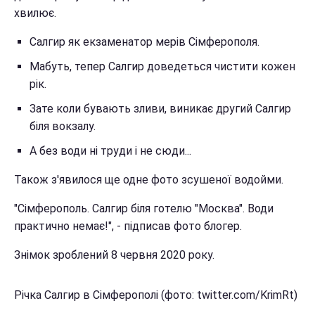
хвилює.
Салгир як екзаменатор мерів Сімферополя.
Мабуть, тепер Салгир доведеться чистити кожен
рік.
Зате коли бувають зливи, виникає другий Салгир
біля вокзалу.
А без води ні труди і не сюди...
Також з'явилося ще одне фото зсушеної водойми.
"Сімферополь. Салгир біля готелю "Москва". Води
практично немає!", - підписав фото блогер.
Знімок зроблений 8 червня 2020 року.
Річка Салгир в Сімферополі (фото: twitter.com/KrimRt)