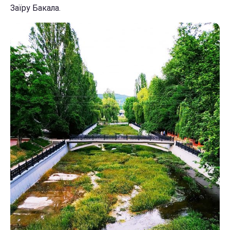
Заїру Бакала.