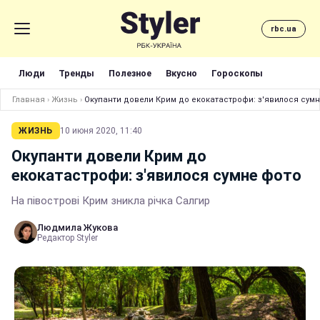
rbc.ua
Люди
Тренды
Полезное
Вкусно
Гороскопы
Главная
›
Жизнь
›
Окупанти довели Крим до екокатастрофи: з'явилося сум
ЖИЗНЬ
10 июня 2020, 11:40
Окупанти довели Крим до
екокатастрофи: з'явилося сумне фото
На півострові Крим зникла річка Салгир
Людмила Жукова
Редактор Styler