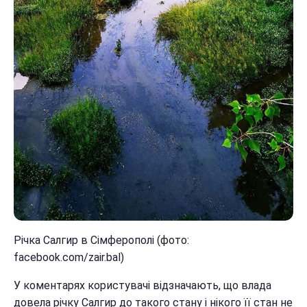
Річка Салгир в Сімферополі (фото:
facebook.com/zair.bal)
У коментарях користувачі відзначають, що влада
довела річку Салгир до такого стану і нікого її стан не