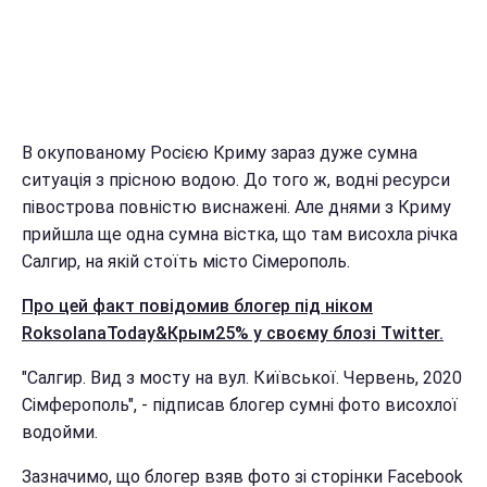
В окупованому Росією Криму зараз дуже сумна
ситуація з прісною водою. До того ж, водні ресурси
півострова повністю виснажені. Але днями з Криму
прийшла ще одна сумна вістка, що там висохла річка
Салгир, на якій стоїть місто Сімерополь.
Про цей факт повідомив блогер під ніком
RoksolanaToday&Крым25% у своєму блозі Twitter.
"Салгир. Вид з мосту на вул. Київської. Червень, 2020
Сімферополь", - підписав блогер сумні фото висохлої
водойми.
Зазначимо, що блогер взяв фото зі сторінки Facebook