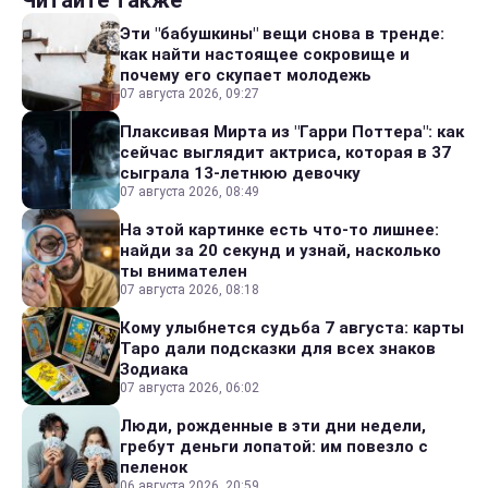
Читайте также
Эти "бабушкины" вещи снова в тренде:
как найти настоящее сокровище и
почему его скупает молодежь
07 августа 2026, 09:27
Плаксивая Мирта из "Гарри Поттера": как
сейчас выглядит актриса, которая в 37
сыграла 13-летнюю девочку
07 августа 2026, 08:49
На этой картинке есть что-то лишнее:
найди за 20 секунд и узнай, насколько
ты внимателен
07 августа 2026, 08:18
Кому улыбнется судьба 7 августа: карты
Таро дали подсказки для всех знаков
Зодиака
07 августа 2026, 06:02
Люди, рожденные в эти дни недели,
гребут деньги лопатой: им повезло с
пеленок
06 августа 2026, 20:59