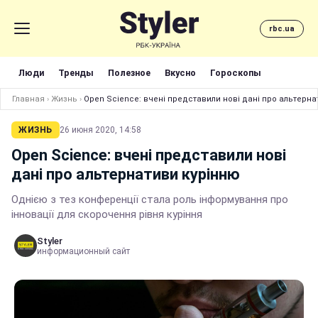
rbc.ua
Люди
Тренды
Полезное
Вкусно
Гороскопы
Главная
›
Жизнь
›
Open Science: вчені представили нові дані про альтерна
ЖИЗНЬ
26 июня 2020, 14:58
Open Science: вчені представили нові
дані про альтернативи курінню
Однією з тез конференції стала роль інформування про
інновації для скорочення рівня куріння
Styler
информационный сайт