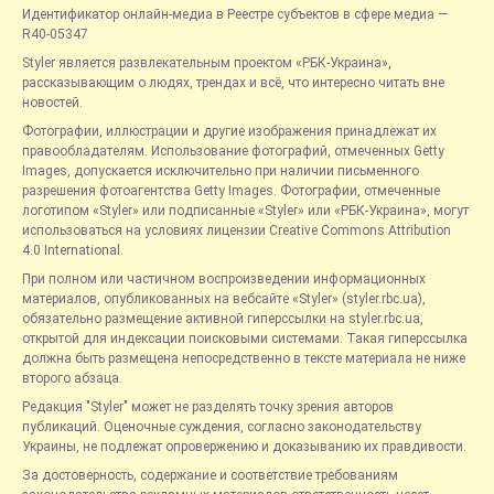
Идентификатор онлайн-медиа в Реестре субъектов в сфере медиа —
R40-05347
Styler является развлекательным проектом «РБК-Украина»,
рассказывающим о людях, трендах и всё, что интересно читать вне
новостей.
Фотографии, иллюстрации и другие изображения принадлежат их
правообладателям. Использование фотографий, отмеченных Getty
Images, допускается исключительно при наличии письменного
разрешения фотоагентства Getty Images. Фотографии, отмеченные
логотипом «Styler» или подписанные «Styler» или «РБК-Украина», могут
использоваться на условиях лицензии Creative Commons Attribution
4.0 International.
При полном или частичном воспроизведении информационных
материалов, опубликованных на вебсайте «Styler» (styler.rbc.ua),
обязательно размещение активной гиперссылки на styler.rbc.ua,
открытой для индексации поисковыми системами. Такая гиперссылка
должна быть размещена непосредственно в тексте материала не ниже
второго абзаца.
Редакция "Styler" может не разделять точку зрения авторов
публикаций. Оценочные суждения, согласно законодательству
Украины, не подлежат опровержению и доказыванию их правдивости.
За достоверность, содержание и соответствие требованиям