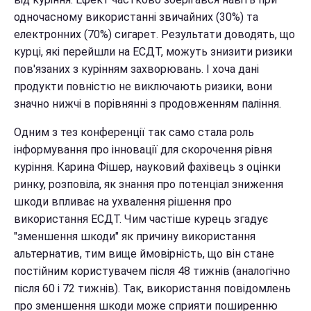
одночасному використанні звичайних (30%) та
електронних (70%) сигарет. Результати доводять, що
курці, які перейшли на ЕСДТ, можуть знизити ризики
пов'язаних з курінням захворювань. І хоча дані
продукти повністю не виключають ризики, вони
значно нижчі в порівнянні з продовженням паління.
Одним з тез конференції так само стала роль
інформування про інновації для скорочення рівня
куріння. Карина Фішер, науковий фахівець з оцінки
ринку, розповіла, як знання про потенціал зниження
шкоди впливає на ухвалення рішення про
використання ЕСДТ. Чим частіше курець згадує
"зменшення шкоди" як причину використання
альтернатив, тим вище ймовірність, що він стане
постійним користувачем після 48 тижнів (аналогічно
після 60 і 72 тижнів). Так, використання повідомлень
про зменшення шкоди може сприяти поширенню