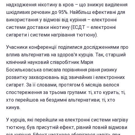
надходження нікотину в кров – що знижує виділення
шкідливих речовин до 95%. Найбільш ефективні для
використання у відмові від куріння – електронні
системи доставки нікотину (ЕСДТ – електронні
сигарети і системи нагрівання тютюну).
Учасники конференції поділилися дослідженнями про
вплив альтернатив на здоров'я курців. Так, старший
клінічний науковий співробітник Марія
Босильковська описала порівняння рівня ризику
розвитку захворювань від звичайних і електронних
сигарет. За її словами, протягом 6 місяців велося
спостереження за трьома групами: ті, хто курить; ті,
хто перейшов на бездимні альтернативи; ті, хто
кинув.
У курців, які перейшли на електронні системи нагріву
тютюну, був присутній ефект, рівний повній відмови
від куріння. Ефект частково зберігався навіть при