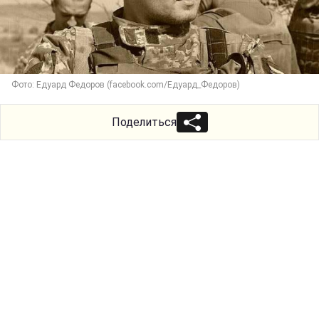
Фото: Едуард Федоров (facebook.com/Едуард_Федоров)
Поделиться