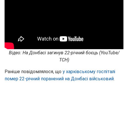
Відео: На Донбасі загинув 22-річний боєць
(YouTube/
ТСН)
Раніше повідомлялося, що
у харківському госпіталі
помер 22-річний поранений на Донбасі військовий
.