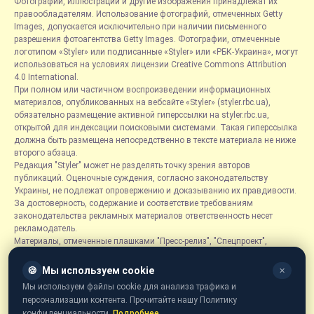
Фотографии, иллюстрации и другие изображения принадлежат их
правообладателям. Использование фотографий, отмеченных Getty
Images, допускается исключительно при наличии письменного
разрешения фотоагентства Getty Images. Фотографии, отмеченные
логотипом «Styler» или подписанные «Styler» или «РБК-Украина», могут
использоваться на условиях лицензии Creative Commons Attribution
4.0 International.
При полном или частичном воспроизведении информационных
материалов, опубликованных на вебсайте «Styler» (styler.rbc.ua),
обязательно размещение активной гиперссылки на styler.rbc.ua,
открытой для индексации поисковыми системами. Такая гиперссылка
должна быть размещена непосредственно в тексте материала не ниже
второго абзаца.
Редакция "Styler" может не разделять точку зрения авторов
публикаций. Оценочные суждения, согласно законодательству
Украины, не подлежат опровержению и доказыванию их правдивости.
За достоверность, содержание и соответствие требованиям
законодательства рекламных материалов ответственность несет
рекламодатель.
Материалы, отмеченные плашками "Пресс-релиз", "Спецпроект",
"Партнерский материал", "Promo", "Благотворительность" и "Резонанс",
размещаются на правах рекламы.
🍪
Мы используем cookie
✕
Рубрика «Новости компаний» является информационным форматом,
Мы используем файлы cookie для анализа трафика и
содержащим новости, сообщения и объявления, связанные с
персонализации контента. Прочитайте нашу Политику
деятельностью компаний, и основывается на информации,
конфиденциальности.
Подробнее