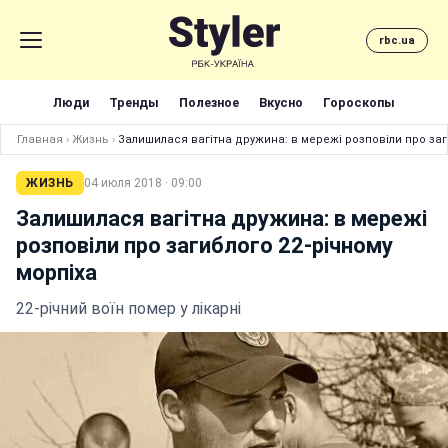
rbc.ua
Люди
Тренды
Полезное
Вкусно
Гороскопы
Главная
›
Жизнь
›
Залишилася вагітна дружина: в мережі розповіли про заг
ЖИЗНЬ
04 июля 2018 · 09:00
Залишилася вагітна дружина: в мережі
розповіли про загиблого 22-річному
морпіха
22-річний воїн помер у лікарні