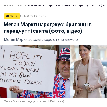
Главная
›
Жизнь
›
Меган Маркл народжує: британці в передчутті свята (фото
ЖИЗНЬ
06 мая 2019 · 13:18
Меган Маркл народжує: британці в
передчутті свята (фото, відео)
Меган Маркл зовсім скоро стане мамою
Меган Маркл народжує (колаж РБК-Україна)