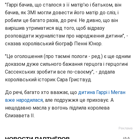
"Гаррі бачив, що сталося з її матір'ю і батьком, він
бачив, як ЗМІ могли довести його матір до сліз, і
робили це багато разів, до речі. Не дивно, що він
вирішив утриматися від того, щоб відразу
розповідати журналістам про народження дитини", -
сказав королівський біограф Пенні Юнор.
"Це оголошення (про таємні пологи - ред.) є ще одним
доказом дуже сильного бажання герцога і герцогині
Сассекських зробити все по-своєму", - додала
королівський історик Сара Гриствуд.
До речі, багато хто вважає, що
дитина Гаррі і Меган
вже народилася
, але подружжя це приховує. А
нещодавно масла у вогонь підлила королева
Єлизавета ІІ.