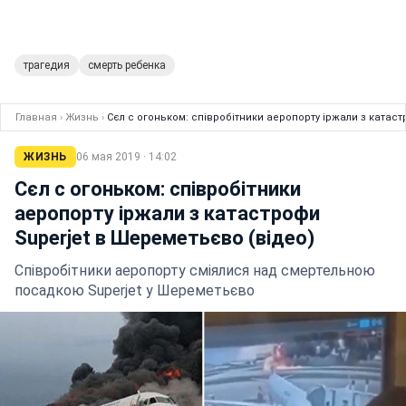
трагедия
смерть ребенка
Главная
›
Жизнь
›
Сєл с огоньком: співробітники аеропорту іржали з катас
ЖИЗНЬ
06 мая 2019 · 14:02
Сєл с огоньком: співробітники
аеропорту іржали з катастрофи
Superjet в Шереметьєво (відео)
Співробітники аеропорту сміялися над смертельною
посадкою Superjet у Шереметьєво