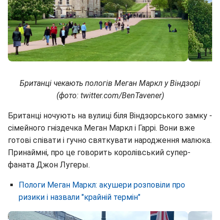
Британці чекають пологів Меган Маркл у Віндзорі
(фото: twitter.com/BenTavener)
Британці ночують на вулиці біля Віндзорського замку -
сімейного гніздечка Меган Маркл і Гаррі. Вони вже
готові співати і гучно святкувати народження малюка.
Принаймні, про це говорить королівський супер-
фаната Джон Лугеры.
Пологи Меган Маркл: акушери розповіли про
ризики і назвали "крайній термін"