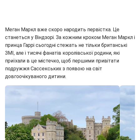
Меган Маркл вже скоро народить первістка. Це
станеться у Віндзорі. За кожним кроком Меган Маркл і
принца Гаррі сьогодні стежать не тільки британські
ЗМІ, але і тисячі фанатів королівської родини, які
приїхали в це містечко, щоб першими привітати
подружжя Сассекських з появою на світ
довгоочікуваного дитини.