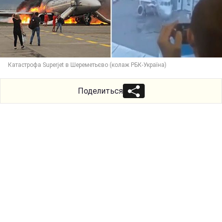
Катастрофа Superjet в Шереметьєво (колаж РБК-Україна)
Поделиться