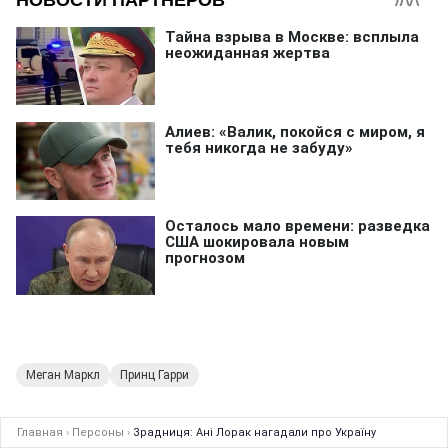
Меган Маркл
Принц Гарри
Главная
›
Персоны
›
Зрадниця: Ані Лорак нагадали про Україну