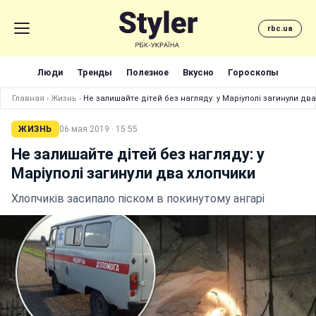
rbc.ua
Люди
Тренды
Полезное
Вкусно
Гороскопы
Главная
›
Жизнь
›
Не залишайте дітей без нагляду: у Маріуполі загинули дв
ЖИЗНЬ
06 мая 2019 · 15:55
Не залишайте дітей без нагляду: у
Маріуполі загинули два хлопчики
Хлопчиків засипало піском в покинутому ангарі