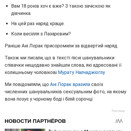
Вам 18 років хоч є вже? З такою зачіскою як
дівчинка.
На цей раз наряд краще.
Коли весілля з Лазарєвим?
Раніше Ані Лорак присоромили за відвертий наряд.
Також ми писали, що в тексті пісні шанувальники
співачки нещодавно знайшли слова, які адресовані її
колишньому чоловікові
Мурату Налчаджіоглу.
Ми повідомляли, що
Ані Лорак вразила
своїх
численних шанувальників сексуальним фото, на якому
вона позує у чорному боді і білій сорочці.