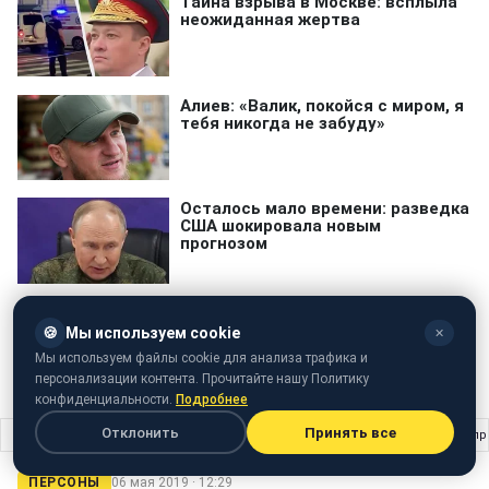
🍪
Мы используем cookie
✕
Мы используем файлы cookie для анализа трафика и
Ани Лорак
персонализации контента. Прочитайте нашу Политику
конфиденциальности.
Подробнее
Отклонить
Принять все
Главная
›
Персоны
›
Важливо, як ніколи: ветеран АТО зробив гучну заяву пр
ПЕРСОНЫ
06 мая 2019 · 12:29