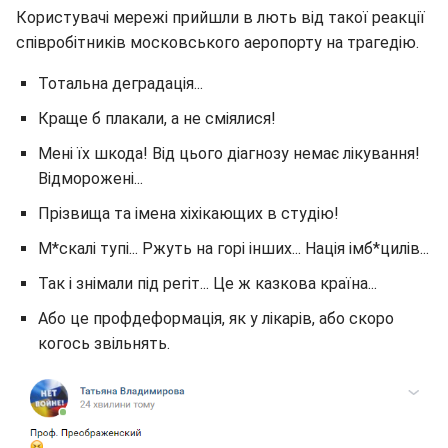
Користувачі мережі прийшли в лють від такої реакції
співробітників московського аеропорту на трагедію.
Тотальна деградація...
Краще б плакали, а не сміялися!
Мені їх шкода! Від цього діагнозу немає лікування!
Відморожені...
Прізвища та імена хіхікающих в студію!
М*скалі тупі... Ржуть на горі інших... Нація імб*цилів...
Так і знімали під регіт... Це ж казкова країна...
Або це профдеформація, як у лікарів, або скоро
когось звільнять.