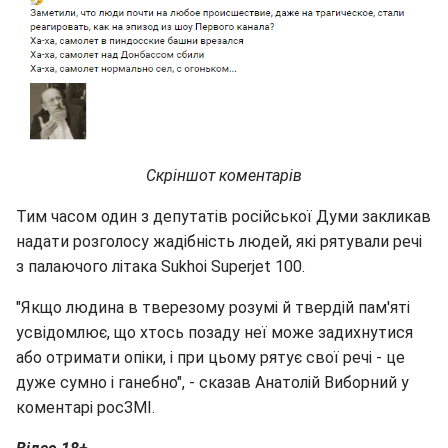
Скріншот коментарів
Тим часом один з депутатів російської Думи закликав
надати розголосу жадібність людей, які рятували речі
з палаючого літака Sukhoi Superjet 100.
"Якщо людина в тверезому розумі й твердій пам'яті
усвідомлює, що хтось позаду неї може задихнутися
або отримати опіки, і при цьому рятує свої речі - це
дуже сумно і ганебно", - сказав Анатолій Виборний у
коментарі росЗМІ.