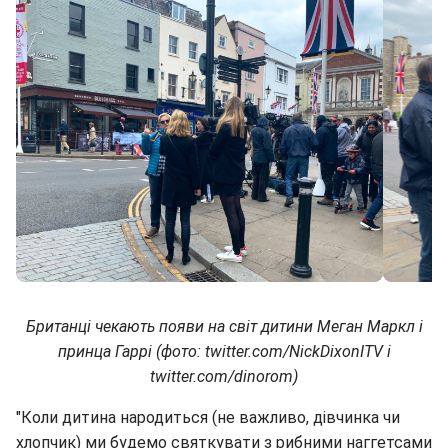
Британці чекають появи на світ дитини Меган Маркл і
принца Гаррі (фото: twitter.com/NickDixonITV і
twitter.com/dinorom)
"Коли дитина народиться (не важливо, дівчинка чи
хлопчик) ми будемо святкувати з рибними наггетсами