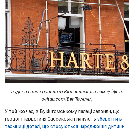
Студія в готелі навпроти Віндзорського замку (фото:
twitter.com/BenTavener)
У той же час, в Букінгемському палаці заявили, що
герцог і герцогиня Сассекські планують
зберегти в
таємниці деталі, що стосуються народження дитини
.