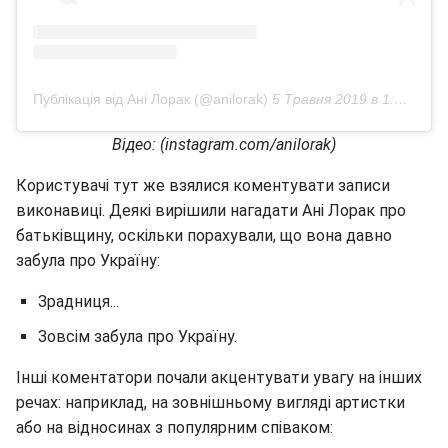
Публікація від Ані Лорак (@anilorak)
5 Травня 2019 в 1:57 PDT
Відео: (instagram.com/anilorak)
Користувачі тут же взялися коментувати записи
виконавиці. Деякі вирішили нагадати Ані Лорак про
батьківщину, оскільки порахували, що вона давно
забула про Україну:
Зрадниця...
Зовсім забула про Україну.
Інші коментатори почали акцентувати увагу на інших
речах: наприклад, на зовнішньому вигляді артистки
або на відносинах з популярним співаком: