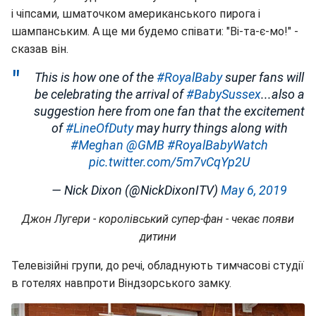
і чіпсами, шматочком американського пирога і
шампанським. А ще ми будемо співати: "Ві-та-є-мо!" -
сказав він.
This is how one of the
#RoyalBaby
super fans will
be celebrating the arrival of
#BabySussex
...also a
suggestion here from one fan that the excitement
of
#LineOfDuty
may hurry things along with
#Meghan
@GMB
#RoyalBabyWatch
pic.twitter.com/5m7vCqYp2U
— Nick Dixon (@NickDixonITV)
May 6, 2019
Джон Лугери - королівський супер-фан - чекає появи
дитини
Телевізійні групи, до речі, обладнують тимчасові студії
в готелях навпроти Віндзорського замку.