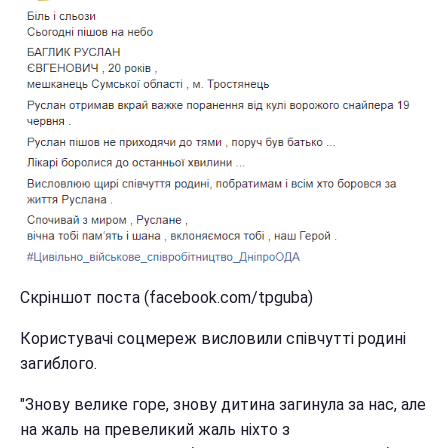
Скріншот поста (facebook.com/tpguba)
Користувачі соцмереж висловили співчутті родині
загиблого.
"Знову велике горе, знову дитина загинула за нас, але
на жаль на превеликий жаль ніхто з