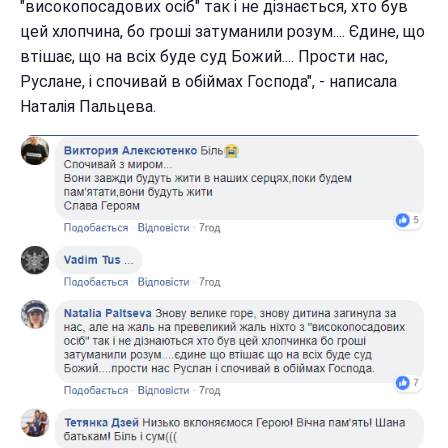
"високопосадових осіб" так і не дізнається, хто був
цей хлопчина, бо гроші затуманили розум.... Єдине, що
втішає, що на всіх буде суд Божий.... Прости нас,
Руслане, і спочивай в обіймах Господа", - написала
Наталія Пальцева.