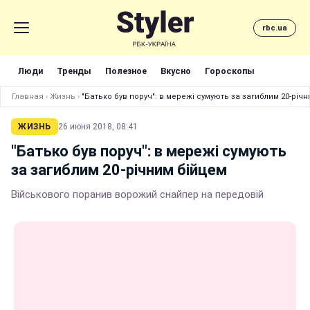
rbc.ua
Люди
Тренды
Полезное
Вкусно
Гороскопы
Главная
›
Жизнь
›
"Батько був поруч": в мережі сумують за загиблим 20-річ
ЖИЗНЬ
26 июня 2018, 08:41
"Батько був поруч": в мережі сумують
за загиблим 20-річним бійцем
Військового поранив ворожий снайпер на передовій