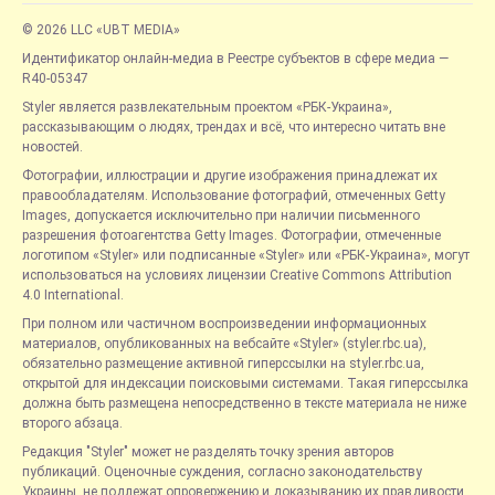
© 2026 LLC «UBT MEDIA»
Идентификатор онлайн-медиа в Реестре субъектов в сфере медиа —
R40-05347
Styler является развлекательным проектом «РБК-Украина»,
рассказывающим о людях, трендах и всё, что интересно читать вне
новостей.
Фотографии, иллюстрации и другие изображения принадлежат их
правообладателям. Использование фотографий, отмеченных Getty
Images, допускается исключительно при наличии письменного
разрешения фотоагентства Getty Images. Фотографии, отмеченные
логотипом «Styler» или подписанные «Styler» или «РБК-Украина», могут
использоваться на условиях лицензии Creative Commons Attribution
4.0 International.
При полном или частичном воспроизведении информационных
материалов, опубликованных на вебсайте «Styler» (styler.rbc.ua),
обязательно размещение активной гиперссылки на styler.rbc.ua,
открытой для индексации поисковыми системами. Такая гиперссылка
должна быть размещена непосредственно в тексте материала не ниже
второго абзаца.
Редакция "Styler" может не разделять точку зрения авторов
публикаций. Оценочные суждения, согласно законодательству
Украины, не подлежат опровержению и доказыванию их правдивости.