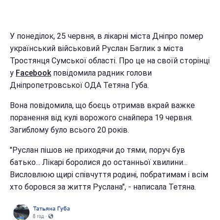
У понеділок, 25 червня, в лікарні міста Дніпро помер
український військовий Руслан Баглик з міста
Тростянця Сумської області. Про це на своїй сторінці
у
Facebook
повідомила радник голови
Дніпропетровської ОДА Тетяна Губа.
Вона повідомила, що боєць отримав вкрай важке
поранення від кулі ворожого снайпера 19 червня.
Загиблому було всього 20 років.
"Руслан пішов не приходячи до тями, поруч був
батько... Лікарі боролися до останньої хвилини...
Висловлюю щирі співчуття родині, побратимам і всім
хто боровся за життя Руслана", - написала Тетяна.