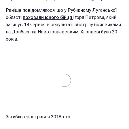
Раніше повідомлялося, що у Рубіжному Луганської
області
поховали юного бійця
Ігоря Петрова, який
загинув 14 червня в результаті обстрілу бойовиками
на Донбасі під Новотошківським. Хлопцеві було 20
років.
Загиблі герої травня 2018-ого