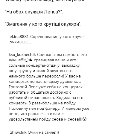
"На обох окуляри Лепса?".
"Змагання у кого крутіші окуляри".