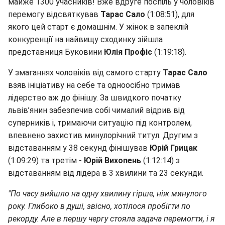
майже 1300 учасників! Вже вдруге поспіль у чоловіків
перемогу відсвяткував
Тарас Сало
(1:08:51), для
якого цей старт є домашнім. У жінок в запеклій
конкуренції на найвищу сходинку зійшла
представниця Буковини
Юлія Профіс
(1:19:18).
У змаганнях чоловіків від самого старту
Тарас Сало
взяв ініціативу на себе та одноосібно тримав
лідерство аж до фінішу. За швидкого початку
львів’янин забезпечив собі чималий відрив від
суперників і, тримаючи ситуацію під контролем,
впевнено захистив минулорічний титул. Другим з
відставанням у 38 секунд фінішував
Юрій
Грицак
(1:09:29) та третім -
Юрій
Вихопень
(1:12:14) з
відставанням від лідера в 3 хвилини та 23 секунди.
"По часу вийшло на одну хвилину гірше, ніж минулого
року. Глибоко в душі, звісно, хотілося пробігти по
рекорду. Але в першу чергу стояла задача перемогти, і я