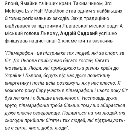
Японії, Ямайки та інших країн. Таким чином, 3rd
Molokiya Lviv Half Marathon став одним з найбільших
бігових регіональних заходів. Захід традиційно
відбувався за підтримки Львівської міської ради. А
міський голова Львову
, Андрій Садовий
успішно
фінішував на дистанції 2 кілометри та зазначив:
"Півмарафон - це підтримка тих людей, які за спорт, за
біг. До Львова приїжджає багато гостей, багато
іноземців. Люди, які приїжджають з різних країн до
України і Львова, беруть від нас дуже позитивну
енергетику і потім всім розкажуть, як у нас класно. Я
кожного року беру участь в півмарафоні і цього року біг
був легким і є більше впевненості. Насправді, дуже
круто, півмарафонів треба більше, тому що збирається
дуже класне середовище. Подивіться на тих людей, які
сьогодні прийшли бігати і тих людей, які підтримують -
це є світлі, чисті, добрі люди".