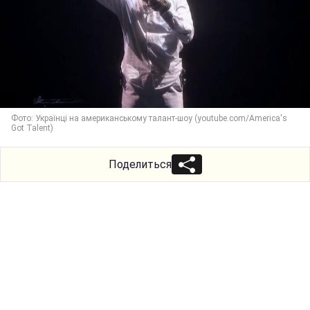
Фото: Українці на американському талант-шоу (youtube.com/America's
Got Talent)
Поделиться