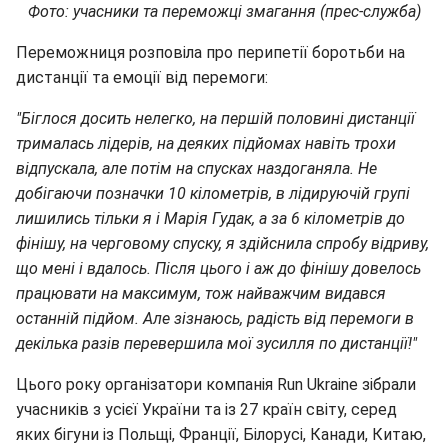
Фото: учасники та переможці змагання (прес-служба)
Переможниця розповіла про перипетії боротьби на
дистанції та емоції від перемоги:
"Біглося досить нелегко, на першій половині дистанції
трималась лідерів, на деяких підйомах навіть трохи
відпускала, але потім на спусках наздоганяла. Не
добігаючи позначки 10 кілометрів, в лідируючій групі
лишились тільки я і Марія Гудак, а за 6 кілометрів до
фінішу, на черговому спуску, я здійснила спробу відриву,
що мені і вдалось. Після цього і аж до фінішу довелось
працювати на максимум, тож найважчим видався
останній підйом. Але зізнаюсь, радість від перемоги в
декілька разів перевершила мої зусилля по дистанції!"
Цього року організатори компанія Run Ukraine зібрали
учасників з усієї України та із 27 країн світу, серед
яких бігуни із Польщі, Франції, Білорусі, Канади, Китаю,