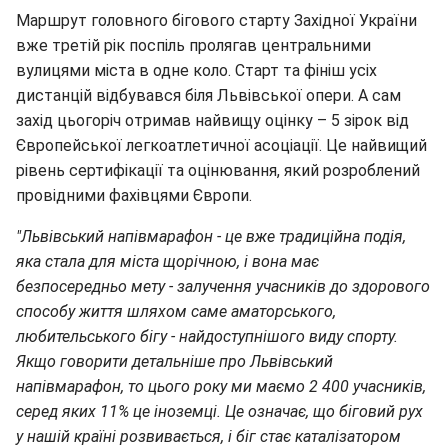
Маршрут головного бігового старту Західної України
вже третій рік поспіль пролягав центральними
вулицями міста в одне коло. Старт та фініш усіх
дистанцій відбувався біля Львівської опери. А сам
захід цьогоріч отримав найвищу оцінку – 5 зірок від
Європейської легкоатлетичної асоціації. Це найвищий
рівень сертифікації та оцінювання, який розроблений
провідними фахівцями Європи.
"Львівський напівмарафон - це вже традиційна подія,
яка стала для міста щорічною, і вона має
безпосередньо мету - залучення учасників до здорового
способу життя шляхом саме аматорського,
любительського бігу - найдоступнішого виду спорту.
Якщо говорити детальніше про Львівський
напівмарафон, то цього року ми маємо 2 400 учасників,
серед яких 11% це іноземці. Це означає, що біговий рух
у нашій країні розвивається, і біг стає каталізатором