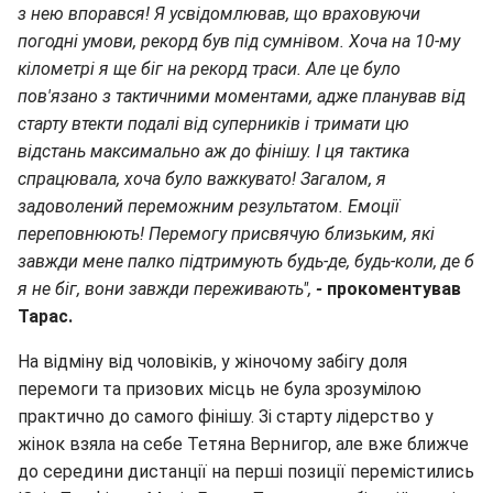
з нею впорався! Я усвідомлював, що враховуючи
погодні умови, рекорд був під сумнівом. Хоча на 10-му
кілометрі я ще біг на рекорд траси. Але це було
пов'язано з тактичними моментами, адже планував від
старту втекти подалі від суперників і тримати цю
відстань максимально аж до фінішу. І ця тактика
спрацювала, хоча було важкувато! Загалом, я
задоволений переможним результатом. Емоції
переповнюють! Перемогу присвячую близьким, які
завжди мене палко підтримують будь-де, будь-коли, де б
я не біг, вони завжди переживають",
-
прокоментував
Тарас.
На відміну від чоловіків, у жіночому забігу доля
перемоги та призових місць не була зрозумілою
практично до самого фінішу. Зі старту лідерство у
жінок взяла на себе Тетяна Вернигор, але вже ближче
до середини дистанції на перші позиції перемістились