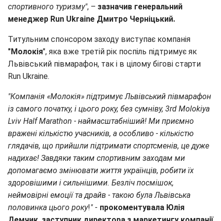
спортивного туризму"
, –
зазначив генеральний
менеджер Run Ukraine Дмитро Черніцький.
Титульним спонсором заходу виступає компанія
"Молокія
", яка вже третій рік поспіль підтримує як
Львівський півмарафон, так і в цілому бігові старти
Run Ukraine.
"Компанія «Молокія» підтримує Львівський півмарафон
із самого початку, і цього року, без сумніву, 3rd Molokiya
Lviv Half Marathon - наймасштабніший! Ми приємно
вражені кількістю учасників, а особливо - кількістю
глядачів, що прийшли підтримати спортсменів, це дуже
надихає! Завдяки таким спортивним заходам ми
допомагаємо змінювати життя українців, робити їх
здоровішими і сильнішими. Безліч посмішок,
неймовірні емоції та драйв - такою була Львівська
половинка цього року
!
"
-
прокоментувала Юлія
Демчик, заступник директора з маркетингу компанії