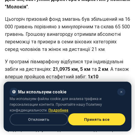
"Молокія"
.
Цьогоріч призовий фонд змагань був збільшений на 16
000 гривень порівняно з минулорічним та склав 65 500
гривень. Грошову винагороду отримали абсолютні
переможці та призери в семи вікових категоріях
серед чоловіків та жінок на дистанції 21 км.
У програмі півмарафону відбулися три індивідуальні
забіги на дистанціях:
21,0975 км, 5 км
та
2 км
. А також
вперше пройшов естафетний забіг:
1х10
км+1х11,0975 км HeForShe Lviv Half Marathon Relay
та
3х5 км +1х6,0975 км
під назвою
Under Armour
🍪
Мы используем cookie
✕
Relay
. Також вдруге під час Львівського півмарафону
Мы используем файлы cookie для анализа трафика и
персонализации контента. Прочитайте нашу Политику
відбувся
Family Run,
участь у якому могла взяти
конфиденциальности.
Подробнее
сімейна команда у будь-якому складі, навіть батьки з
Отклонить
Принять все
маленькими дітлахами на руках та у візочках.
Традиційно відбулися і дитячі забіги на дистанціях: