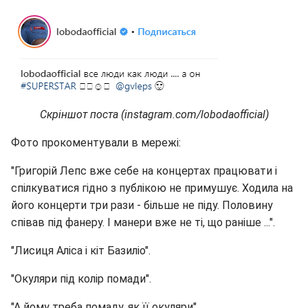
Скріншот поста (instagram.com/lobodaofficial)
Фото прокоментували в мережі:
"Григорій Лепс вже себе на концертах працювати і
спілкуватися гідно з публікою не примушує. Ходила на
його концерти три рази - більше не піду. Половину
співав під фанеру. І манери вже не ті, що раніше ...".
"Лисиця Аліса і кіт Базиліо".
"Окуляри під колір помади".
"А йому треба помаду, як її окуляри".