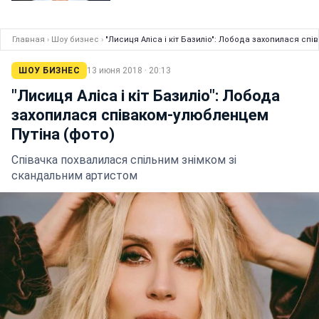
Главная
›
Шоу бизнес
›
"Лисиця Аліса і кіт Базиліо": Лобода захопилася сп
ШОУ БИЗНЕС
13 июня 2018 · 20:13
"Лисиця Аліса і кіт Базиліо": Лобода
захопилася співаком-улюбленцем
Путіна (фото)
Співачка похвалилася спільним знімком зі
скандальним артистом