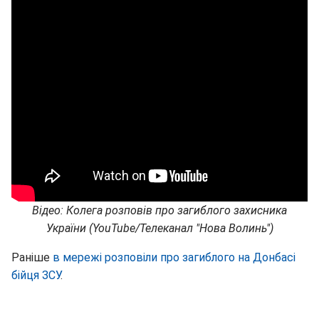
Відео: Колега розповів про загиблого захисника
України (YouTube/Телеканал "Нова Волинь")
Раніше
в мережі розповіли про загиблого на Донбасі
бійця ЗСУ
.