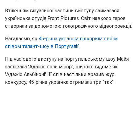
Втіленням візуальної частини виступу займалася
українська студія Front Pictures. Світ навколо героя
створили за допомогою голографічного відеопроекції.
Нагадаємо, як
45-річна українка підкорила своїм
співом талант-шоу в Португалії.
Під час свого виступу на португальському шоу Майя
заспівала "Адажіо соль мінор", широко відоме як
"Адажіо Альбіноні". Її спів настільки вразив журі
конкурсу, 45-річна українка отримала три "так".