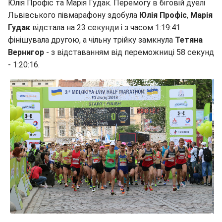
Юлія Профіс та Марія Гудак. Перемогу в біговій дуелі
Львівського півмарафону здобула
Юлія Профіс
,
Марія
Гудак
відстала на 23 секунди і з часом 1:19:41
фінішувала другою, а чільну трійку замкнула
Тетяна
Вернигор
- з відставанням від переможниці 58 секунд
- 1:20:16.