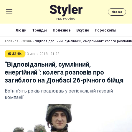
rbc.ua
Люди
Тренды
Полезное
Вкусно
Гороскопы
Главная
›
Жизнь
›
"Відповідальний, сумлінний, енергійний": колега розповів
ЖИЗНЬ
13 июня 2018 · 21:23
"Відповідальний, сумлінний,
енергійний": колега розповів про
загиблого на Донбасі 26-річного бійця
Воїн п'ять років працював у регіональній газовій
компанії