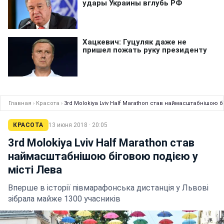
Главная
›
Красота
›
3rd Molokiya Lviv Half Marathon став наймасштабнішою б
КРАСОТА
13 июня 2018 · 20:05
3rd Molokiya Lviv Half Marathon став
наймасштабнішою біговою подією у
місті Лева
Вперше в історії півмарафонська дистанція у Львові
зібрала майже 1300 учасників