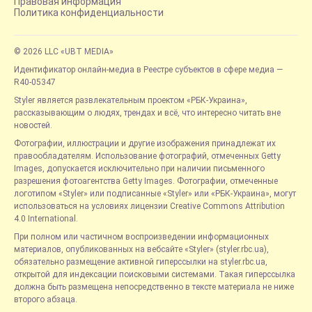
Правовая информация
Политика конфиденциальности
© 2026 LLC «UBT MEDIA»
Идентификатор онлайн-медиа в Реестре субъектов в сфере медиа —
R40-05347
Styler является развлекательным проектом «РБК-Украина»,
рассказывающим о людях, трендах и всё, что интересно читать вне
новостей.
Фотографии, иллюстрации и другие изображения принадлежат их
правообладателям. Использование фотографий, отмеченных Getty
Images, допускается исключительно при наличии письменного
разрешения фотоагентства Getty Images. Фотографии, отмеченные
логотипом «Styler» или подписанные «Styler» или «РБК-Украина», могут
использоваться на условиях лицензии Creative Commons Attribution
4.0 International.
При полном или частичном воспроизведении информационных
материалов, опубликованных на вебсайте «Styler» (styler.rbc.ua),
обязательно размещение активной гиперссылки на styler.rbc.ua,
открытой для индексации поисковыми системами. Такая гиперссылка
должна быть размещена непосредственно в тексте материала не ниже
второго абзаца.