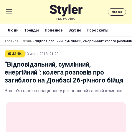
rbc.ua
Люди
Тренды
Полезное
Вкусно
Гороскопы
Главная
›
Жизнь
›
"Відповідальний, сумлінний, енергійний": колега розповів
ЖИЗНЬ
13 июня 2018, 21:23
"Відповідальний, сумлінний,
енергійний": колега розповів про
загиблого на Донбасі 26-річного бійця
Воїн п'ять років працював у регіональній газовій компанії