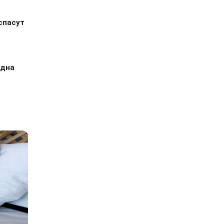
спасут
одна