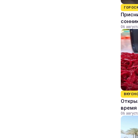
ГОРОС
Присни
сонни
06 август
ВКУСН
Открыл
время 
06 август