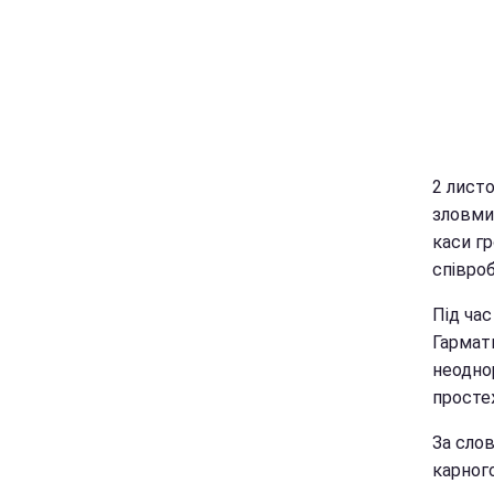
2 листо
зловмис
каси гр
співроб
Під час
Гармат
неодно
простеж
За сло
карного