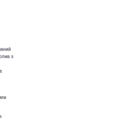
маний
опив з
а.
или
я