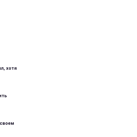
л, хотя
ить
 своем