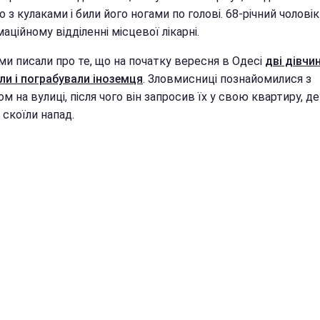
о з кулаками і били його ногами по голові. 68-річний чолові
маційному відділенні місцевої лікарні.
ми писали про те, що на початку вересня в Одесі
дві дівчи
ли і пограбували іноземця
. Зловмисниці познайомилися з
м на вулиці, після чого він запросив їх у свою квартиру, де
 скоїли напад.