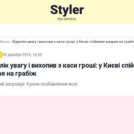
Жизнь
›
Відволік увагу і вихопив з каси гроші: у Києві спіймали шахрая на грабі
03 декабря 2018, 16:55
лік увагу і вихопив з каси гроші: у Києві сп
я на грабіж
ві загрожує 4 роки позбавлення волі