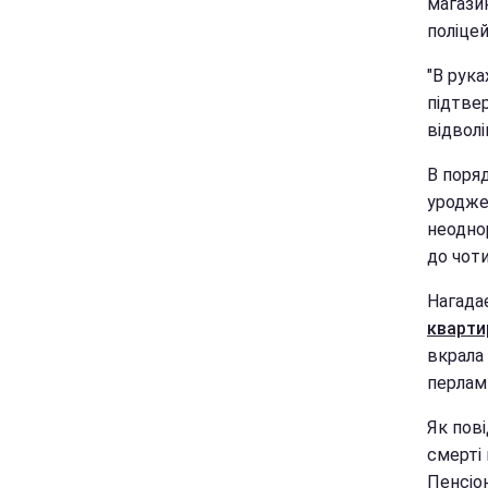
магазин
поліце
"В рука
підтвер
відволі
В поря
уроджен
неодно
до чоти
Нагада
кварти
вкрала 
перлам
Як пові
смерті 
Пенсіо