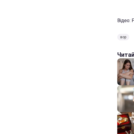
Відео: 
вор
Чита