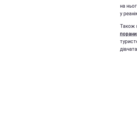
на ньог
у реані
Також 
порани
туристо
дівчата