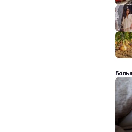
Больш