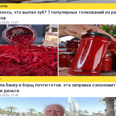
КОПЫ
лось, что выпал зуб? 7 популярных толкований из р
ков
а 2026, 14:21
О
а банку и борщ почти готов: эта заправка сэкономит
и деньги
а 2026, 13:47