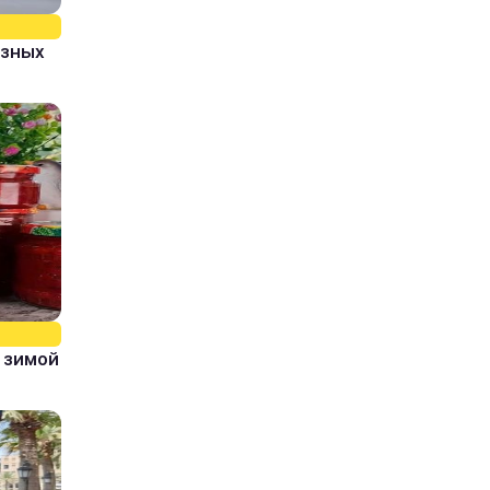
азных
 зимой