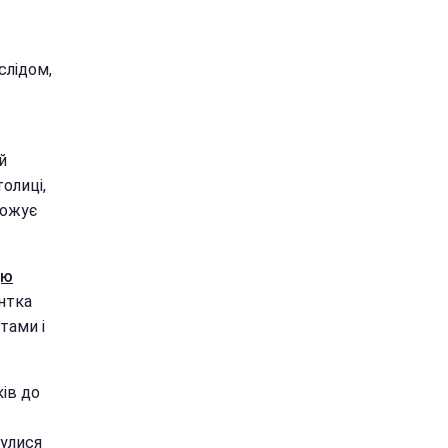
слідом,
й
олиці,
рожує
цю
нтка
тами і
ків до
нулися