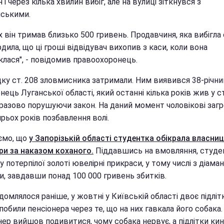
 і через кілька хвилин вибіг, але на вулиці зіткнувся з
йськими.
х він тримав близько 500 гривень. Продавчиня, яка вибігла 
дила, що ці гроші відвідувач вихопив з каси, коли вона
клася", - повідомив правоохоронець.
дку ст. 208 зловмисника затримали. Ним виявився 38-річни
ець Луганської області, який останні кілька років жив у ст
разово порушуючи закон. На даний момент чоловікові заг
рьох років позбавлення волі.
ємо, що
у Запорізькій області студентка обікрала власни
ри за наказом коханого.
Піддавшись на вмовляння, студе
у потерпілої золоті ювелірні прикраси, у тому числі з діаман
и, завдавши понад 100 000 гривень збитків.
домлялося раніше, у жовтні у Київській області двоє підліт
побили пенсіонера через те, що на них гавкала його собака.
нер вийшов подивитися, чому собака нервує, а підлітки ки