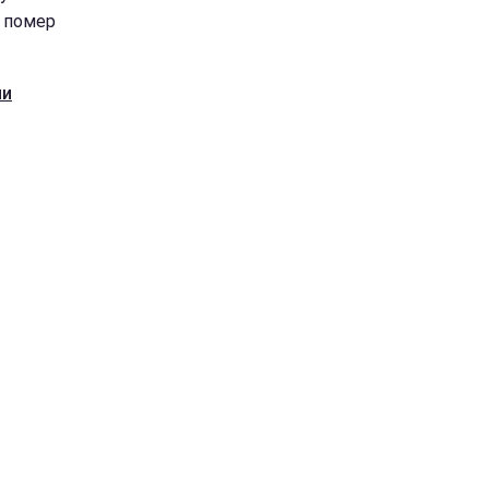
к помер
ни