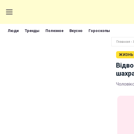
Люди
Тренды
Полезное
Вкусно
Гороскопы
Главная
›
ЖИЗНЬ
Відво
шахра
Чоловіко