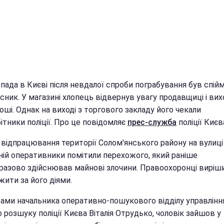
пада в Києві після невдалої спроби пограбування був спій
ник. У магазині хлопець відвернув увагу продавщиці і вих
оші. Однак на виході з торгового закладу його чекали
ітники поліції. Про це повідомляє
прес-служба
поліції Києв
 відпрацювання території Солом'янського району на вулиці
ній оперативники помітили перехожого, який раніше
разово здійснював майнові злочини. Правоохоронці виріш
ити за його діями.
вами начальника оперативно-пошукового відділу управлінн
 розшуку поліції Києва Віталія Отрудько, чоловік зайшов у