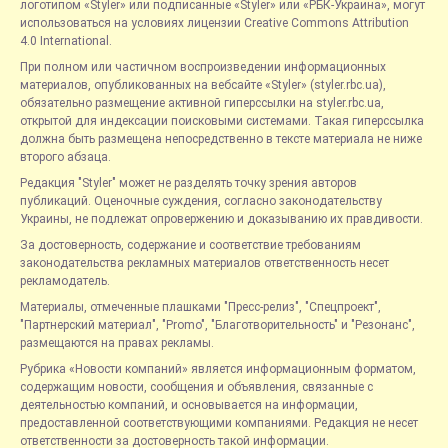
логотипом «Styler» или подписанные «Styler» или «РБК-Украина», могут
использоваться на условиях лицензии Creative Commons Attribution
4.0 International.
При полном или частичном воспроизведении информационных
материалов, опубликованных на вебсайте «Styler» (styler.rbc.ua),
обязательно размещение активной гиперссылки на styler.rbc.ua,
открытой для индексации поисковыми системами. Такая гиперссылка
должна быть размещена непосредственно в тексте материала не ниже
второго абзаца.
Редакция "Styler" может не разделять точку зрения авторов
публикаций. Оценочные суждения, согласно законодательству
Украины, не подлежат опровержению и доказыванию их правдивости.
За достоверность, содержание и соответствие требованиям
законодательства рекламных материалов ответственность несет
рекламодатель.
Материалы, отмеченные плашками "Пресс-релиз", "Спецпроект",
"Партнерский материал", "Promo", "Благотворительность" и "Резонанс",
размещаются на правах рекламы.
Рубрика «Новости компаний» является информационным форматом,
содержащим новости, сообщения и объявления, связанные с
деятельностью компаний, и основывается на информации,
предоставленной соответствующими компаниями. Редакция не несет
ответственности за достоверность такой информации.