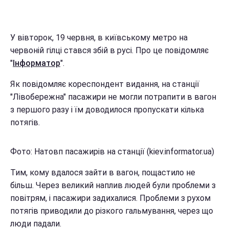
У вівторок, 19 червня, в київському метро на
червоній гілці стався збій в русі. Про це повідомляє
"
Інформатор
".
Як повідомляє кореспондент видання, на станції
"Лівобережна" пасажири не могли потрапити в вагон
з першого разу і їм доводилося пропускати кілька
потягів.
Фото: Натовп пасажирів на станції (kiev.informator.ua)
Тим, кому вдалося зайти в вагон, пощастило не
більш. Через великий наплив людей були проблеми з
повітрям, і пасажири задихалися. Проблеми з рухом
потягів приводили до різкого гальмування, через що
люди падали.