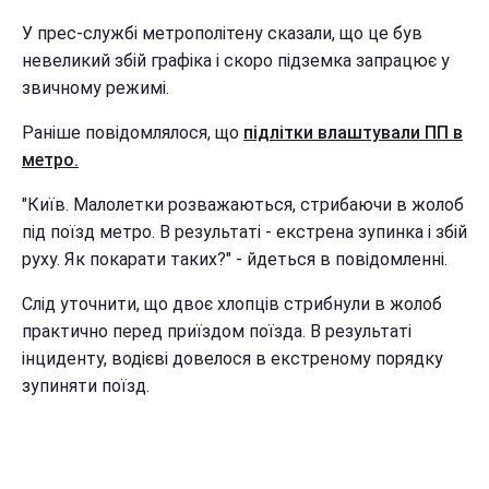
У прес-службі метрополітену сказали, що це був
невеликий збій графіка і скоро підземка запрацює у
звичному режимі.
Раніше повідомлялося, що
підлітки влаштували ПП в
метро.
"Київ. Малолетки розважаються, стрибаючи в жолоб
під поїзд метро. В результаті - екстрена зупинка і збій
руху. Як покарати таких?" - йдеться в повідомленні.
Слід уточнити, що двоє хлопців стрибнули в жолоб
практично перед приїздом поїзда. В результаті
інциденту, водієві довелося в екстреному порядку
зупиняти поїзд.