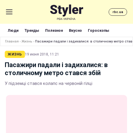
rbc.ua
Люди
Тренды
Полезное
Вкусно
Гороскопы
Главная
›
Жизнь
›
Пасажири падали і задихалися: в столичному метро став
ЖИЗНЬ
19 июня 2018, 11:21
Пасажири падали і задихалися: в
столичному метро стався збій
У підземці стався колапс на червоній гілці