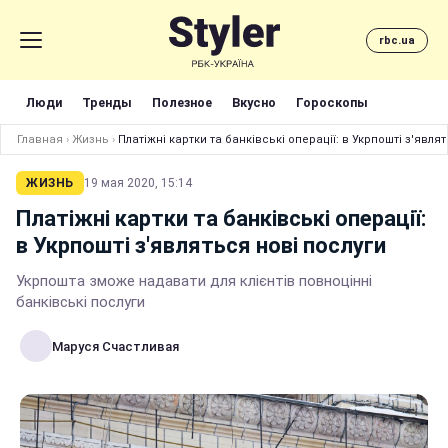
rbc.ua
Люди
Тренды
Полезное
Вкусно
Гороскопы
Главная
›
Жизнь
›
Платіжні картки та банківські операції: в Укрпошті з'явля
ЖИЗНЬ
19 мая 2020, 15:14
Платіжні картки та банківські операції:
в Укрпошті з'являться нові послуги
Укрпошта зможе надавати для клієнтів повноцінні
банківські послуги
Маруся Счастливая