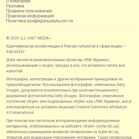
О компании
Реклама
Правила пользования
Правовая информация
Политика конфиденциальности
© 2026 LLC «UBT MEDIA»
Идентификатор онлайн-медиа в Реестре субъектов в сфере медиа —
R40-05347
Styler является развлекательным проектом «РБК-Украина»,
рассказывающим о людях, трендах и всё, что интересно читать вне
новостей.
Фотографии, иллюстрации и другие изображения принадлежат их
правообладателям. Использование фотографий, отмеченных Getty
Images, допускается исключительно при наличии письменного
разрешения фотоагентства Getty Images. Фотографии, отмеченные
логотипом «Styler» или подписанные «Styler» или «РБК-Украина», могут
использоваться на условиях лицензии Creative Commons Attribution
4.0 International.
При полном или частичном воспроизведении информационных
материалов, опубликованных на вебсайте «Styler» (styler.rbc.ua),
обязательно размещение активной гиперссылки на styler.rbc.ua,
открытой для индексации поисковыми системами. Такая гиперссылка