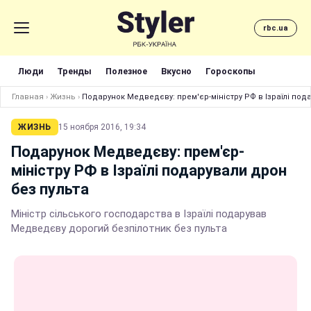
rbc.ua
Люди
Тренды
Полезное
Вкусно
Гороскопы
Главная
›
Жизнь
›
Подарунок Медведєву: прем'єр-міністру РФ в Ізраїлі под
ЖИЗНЬ
15 ноября 2016, 19:34
Подарунок Медведєву: прем'єр-
міністру РФ в Ізраїлі подарували дрон
без пульта
Міністр сільського господарства в Ізраїлі подарував
Медведєву дорогий безпілотник без пульта