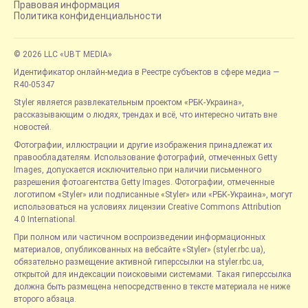
Правовая информация
Политика конфиденциальности
© 2026 LLC «UBT MEDIA»
Идентификатор онлайн-медиа в Реестре субъектов в сфере медиа —
R40-05347
Styler является развлекательным проектом «РБК-Украина»,
рассказывающим о людях, трендах и всё, что интересно читать вне
новостей.
Фотографии, иллюстрации и другие изображения принадлежат их
правообладателям. Использование фотографий, отмеченных Getty
Images, допускается исключительно при наличии письменного
разрешения фотоагентства Getty Images. Фотографии, отмеченные
логотипом «Styler» или подписанные «Styler» или «РБК-Украина», могут
использоваться на условиях лицензии Creative Commons Attribution
4.0 International.
При полном или частичном воспроизведении информационных
материалов, опубликованных на вебсайте «Styler» (styler.rbc.ua),
обязательно размещение активной гиперссылки на styler.rbc.ua,
открытой для индексации поисковыми системами. Такая гиперссылка
должна быть размещена непосредственно в тексте материала не ниже
второго абзаца.