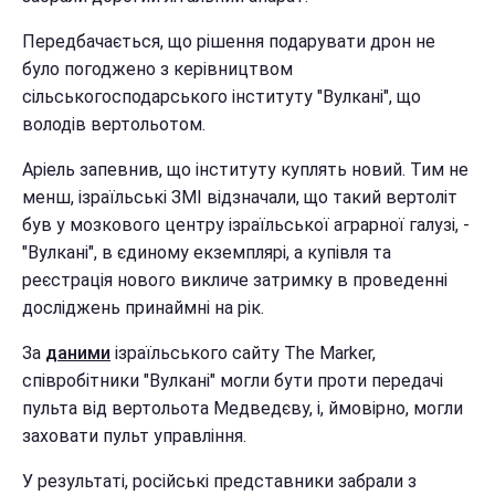
Передбачається, що рішення подарувати дрон не
було погоджено з керівництвом
сільськогосподарського інституту "Вулкані", що
володів вертольотом.
Аріель запевнив, що інституту куплять новий. Тим не
менш, ізраїльські ЗМІ відзначали, що такий вертоліт
був у мозкового центру ізраїльської аграрної галузі, -
"Вулкані", в єдиному екземплярі, а купівля та
реєстрація нового викличе затримку в проведенні
досліджень принаймні на рік.
За
даними
ізраїльського сайту The Marker,
співробітники "Вулкані" могли бути проти передачі
пульта від вертольота Медведєву, і, ймовірно, могли
заховати пульт управління.
У результаті, російські представники забрали з