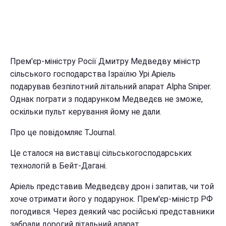
Прем'єр-міністру Росії Дмитру Медведву міністр
сільського господарства Ізраїлю Урі Аріель
подарував безпілотний літальний апарат Alpha Sniper.
Однак пограти з подарунком Медведєв не зможе,
оскільки пульт керування йому не дали.
Про це повідомляє TJournal.
Це сталося на виставці сільськогосподарських
технологій в Бейт-Дагані.
Аріель представив Медведєву дрон і запитав, чи той
хоче отримати його у подарунок. Прем'єр-міністр РФ
погодився. Через деякий час російські представники
забрали дорогий літальний апарат.