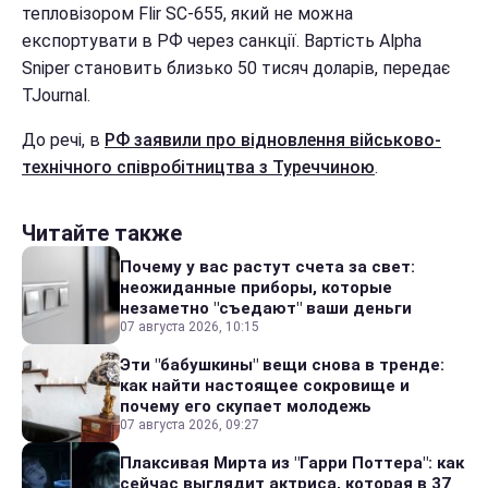
тепловізором Flir SC-655, який не можна
експортувати в РФ через санкції. Вартість Alpha
Sniper становить близько 50 тисяч доларів, передає
TJournal.
До речі, в
РФ заявили про відновлення військово-
технічного співробітництва з Туреччиною
.
Читайте также
Почему у вас растут счета за свет:
неожиданные приборы, которые
незаметно "съедают" ваши деньги
07 августа 2026, 10:15
Эти "бабушкины" вещи снова в тренде:
как найти настоящее сокровище и
почему его скупает молодежь
07 августа 2026, 09:27
Плаксивая Мирта из "Гарри Поттера": как
сейчас выглядит актриса, которая в 37