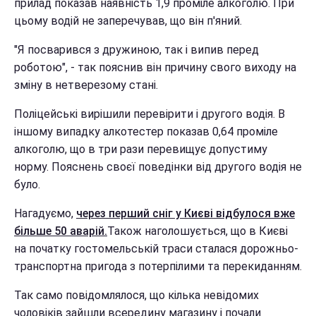
прилад показав наявність 1,9 проміле алкоголю. При
цьому водій не заперечував, що він п'яний.
"Я посварився з дружиною, так і випив перед
роботою", - так пояснив він причину свого виходу на
зміну в нетверезому стані.
Поліцейські вирішили перевірити і другого водія. В
іншому випадку алкотестер показав 0,64 проміле
алкоголю, що в три рази перевищує допустиму
норму. Пояснень своєї поведінки від другого водія не
було.
Нагадуємо,
через перший сніг у Києві відбулося вже
більше 50 аварій.
Також наголошується, що в Києві
на початку гостомельській траси сталася дорожньо-
транспортна пригода з потерпілими та перекиданням.
Так само повідомлялося, що кілька невідомих
чоловіків зайшли всередину магазину і почали