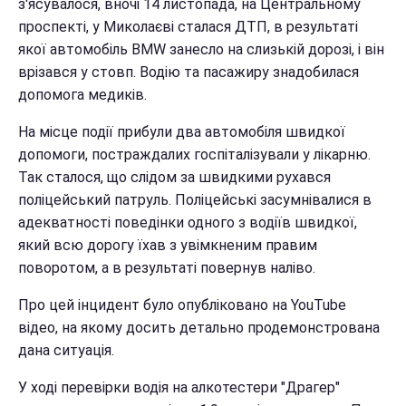
з'ясувалося, вночі 14 листопада, на Центральному
проспекті, у Миколаєві сталася ДТП, в результаті
якої автомобіль BMW занесло на слизькій дорозі, і він
врізався у стовп. Водію та пасажиру знадобилася
допомога медиків.
На місце події прибули два автомобіля швидкої
допомоги, постраждалих госпіталізували у лікарню.
Так сталося, що слідом за швидкими рухався
поліцейський патруль. Поліцейські засумнівалися в
адекватності поведінки одного з водіїв швидкої,
який всю дорогу їхав з увімкненим правим
поворотом, а в результаті повернув наліво.
Про цей інцидент було опубліковано на YouTube
відео, на якому досить детально продемонстрована
дана ситуація.
У ході перевірки водія на алкотестери "Драгер"