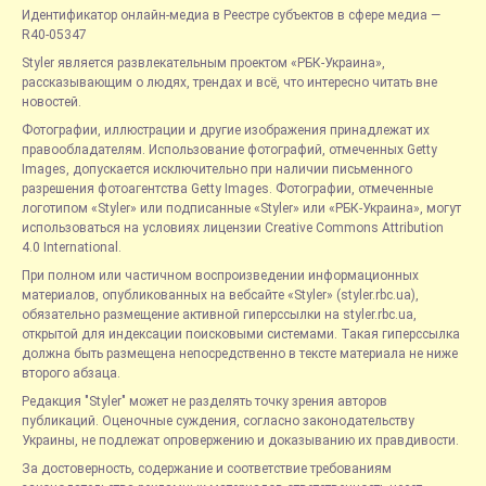
Идентификатор онлайн-медиа в Реестре субъектов в сфере медиа —
R40-05347
Styler является развлекательным проектом «РБК-Украина»,
рассказывающим о людях, трендах и всё, что интересно читать вне
новостей.
Фотографии, иллюстрации и другие изображения принадлежат их
правообладателям. Использование фотографий, отмеченных Getty
Images, допускается исключительно при наличии письменного
разрешения фотоагентства Getty Images. Фотографии, отмеченные
логотипом «Styler» или подписанные «Styler» или «РБК-Украина», могут
использоваться на условиях лицензии Creative Commons Attribution
4.0 International.
При полном или частичном воспроизведении информационных
материалов, опубликованных на вебсайте «Styler» (styler.rbc.ua),
обязательно размещение активной гиперссылки на styler.rbc.ua,
открытой для индексации поисковыми системами. Такая гиперссылка
должна быть размещена непосредственно в тексте материала не ниже
второго абзаца.
Редакция "Styler" может не разделять точку зрения авторов
публикаций. Оценочные суждения, согласно законодательству
Украины, не подлежат опровержению и доказыванию их правдивости.
За достоверность, содержание и соответствие требованиям