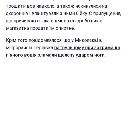
трощити все навколо, а також накинулися на
охоронців і влаштували з ними бійку. Є припущення,
що причиною стала відмова співробітників
магазитна продати їм спиртне.
Крім того повідомлялося, що
у Миколаєві в
мікрорайоні Тернівка
патрульному при затриманні
п'яного водія зламали щелепу ударом ноги.