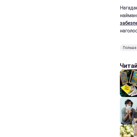
Нагада
найман
забезп
наголо
Польша
Чита