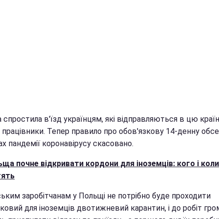
спростила в'їзд українцям, які відправляються в цю країн
і працівники. Тепер правило про обов'язкову 14-денну обс
ах пандемії коронавірусу скасовано.
ща почне відкривати кордони для іноземців: кого і коли
тять
ським заробітчанам у Польщі не потрібно буде проходити
зковий для іноземців двотижневий карантин, і до робіт гр