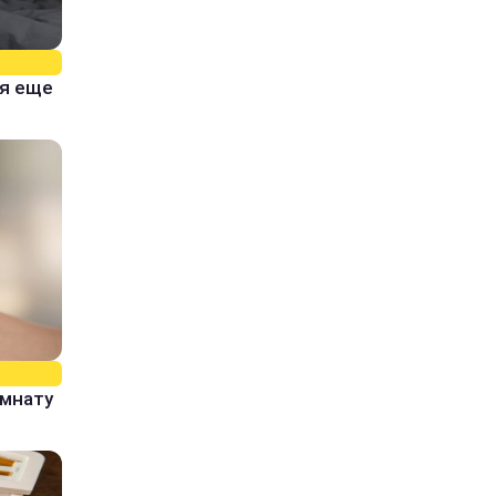
тя еще
омнату