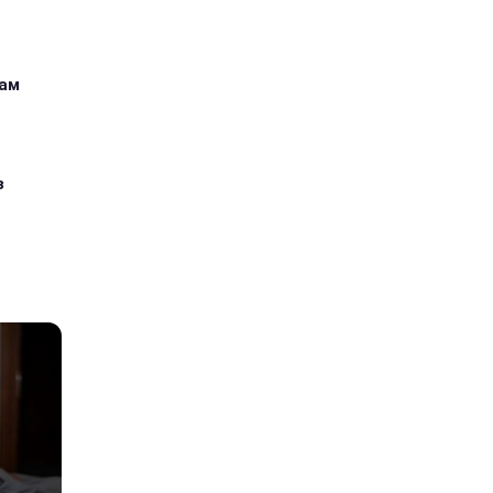
кам
з