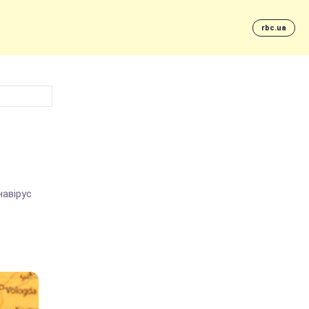
rbc.ua
навірус