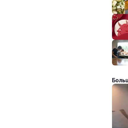
Больш