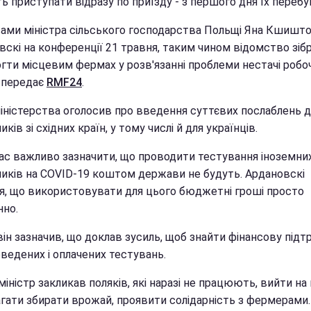
 приступати відразу по приїзду - з першого дня їх перебу
вами міністра сільського господарства Польщі Яна Кшишт
вскі на конференції 21 травня, таким чином відомство зіб
гти місцевим фермах у розв'язанні проблеми нестачі робоч
 передає
RMF24
.
міністерства оголосив про введення суттєвих послаблень д
иків зі східних країн, у тому числі й для українців.
ас важливо зазначити, що проводити тестування іноземни
ників на COVID-19 коштом держави не будуть. Ардановскі
ся, що використовувати для цього бюджетні гроші просто
нно.
ін зазначив, що доклав зусиль, щоб знайти фінансову підт
ведених і оплачених тестувань.
іністр закликав поляків, які наразі не працюють, вийти на 
гати збирати врожай, проявити солідарність з фермерами.