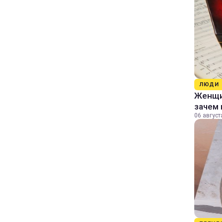
ЛЮДИ
Женщин
зачем 
06 август