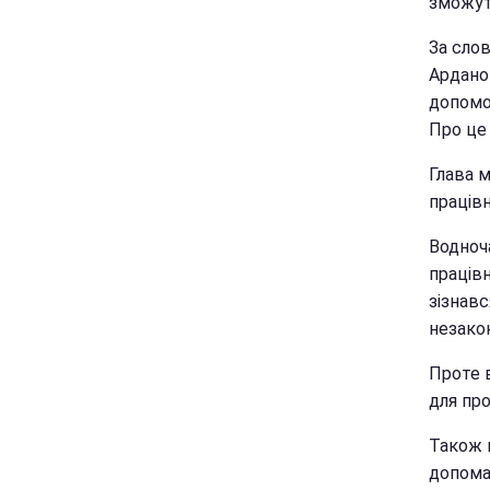
зможуть
За сло
Ардано
допомо
Про це
Глава 
працівн
Водноч
праців
зізнав
незако
Проте в
для про
Також м
допома