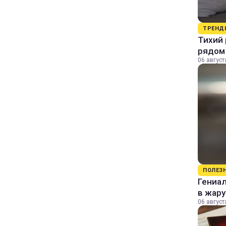
ТРЕНД
Тихий 
рядом
06 август
ПОЛЕЗ
Гениал
в жару
06 август