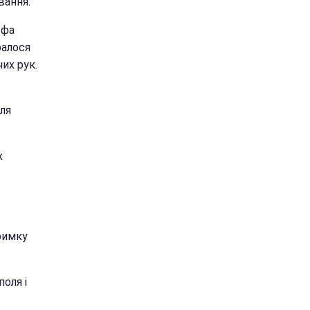
вання.
офа
ралося
их рук.
ля
х
римку
поля і