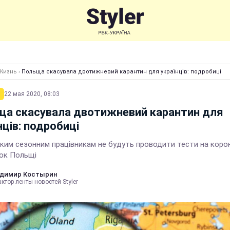
Жизнь
›
Польща скасувала двотижневий карантин для українців: подробиці
22 мая 2020, 08:03
ща скасувала двотижневий карантин для
нців: подробиці
ьким сезонним працівникам не будуть проводити тести на коро
нок Польщі
димир Костырин
ктор ленты новостей Styler