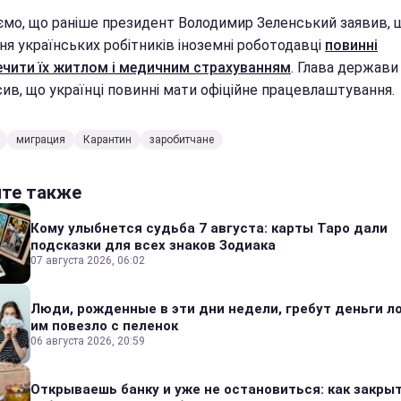
ємо, що раніше президент Володимир Зеленський заявив, 
ня українських робітників іноземні роботодавці
повинні
ечити їх житлом і медичним страхуванням
. Глава держави
сив, що українці повинні мати офіційне працевлаштування.
миграция
Карантин
заробитчане
йте также
Кому улыбнется судьба 7 августа: карты Таро дали
подсказки для всех знаков Зодиака
07 августа 2026, 06:02
Люди, рожденные в эти дни недели, гребут деньги л
им повезло с пеленок
06 августа 2026, 20:59
Открываешь банку и уже не остановиться: как закры