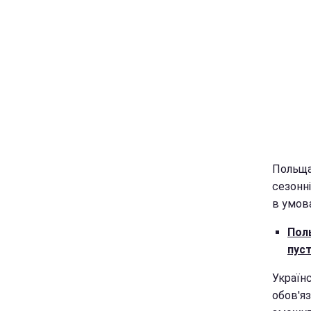
Польща 
сезонн
в умов
Поль
пус
Україн
обов'я