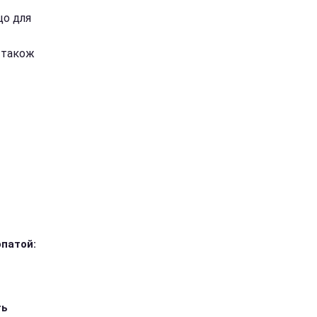
що для
 також
опатой:
ть