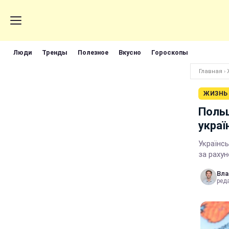
Люди
Тренды
Полезное
Вкусно
Гороскопы
Главная
›
ЖИЗНЬ
Поль
украї
Українс
за раху
Вла
реда