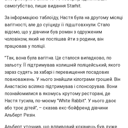
самогубство, пише видання Starhit.
За інформацією таблоїду, Настя була на другому місяці
вагітності, але до суїциду її підштовхнули. Стало
відомо, що у дівчини був роман з одруженим
чоловіком, який не поспішав йти з родини, він
працював у поліції.
"Так, вона була вагітна. Це сталося випадково, по
зальоту. ЇЇ підтримував колишній поліцейський, якого
зараз судять за хабарі і перевищення посадових
повноважень. У нього знайшли кілограми грошей. Він
Анастасію всіляко підтримував і спонсорував. Вони
познайомилися в якомусь крутому ресторані, де
Настя тусила, по-моєму "White Rabbit". У нього двоє
або троє дітей", – сказав екс-бойфренд дівчини
Альберт Резін.
Альберт уточнив, що впливовий коханець був дуже