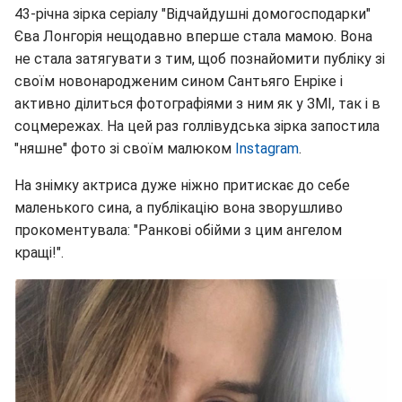
43-річна зірка серіалу "Відчайдушні домогосподарки"
Єва Лонгорія нещодавно вперше стала мамою. Вона
не стала затягувати з тим, щоб познайомити публіку зі
своїм новонародженим сином Сантьяго Енріке і
активно ділиться фотографіями з ним як у ЗМІ, так і в
соцмережах. На цей раз голлівудська зірка запостила
"няшне" фото зі своїм малюком
Instagram
.
На знімку актриса дуже ніжно притискає до себе
маленького сина, а публікацію вона зворушливо
прокоментувала: "Ранкові обійми з цим ангелом
кращі!".