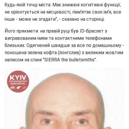
будь-якій точці міста. Має знижені когнітивні функції,
не орієнтується на місцевості, пам'ятає своє ім'я, все
інше - може не згадати", - сказано на сторінці.
Його прикмети: на правій руці був ID-браслет з
вигравованим імям та контактними телефонами
близьких. Одягнений швидше за все по домашньому -
поношена зелена кофта (лонгслив) з великим жовтим
написом на спині "SIERRA the bulletsmiths".