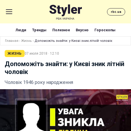
rbc.ua
Люди
Тренды
Полезное
Вкусно
Гороскопы
Главная
›
Жизнь
›
Допоможіть знайти: у Києві зник літній чоловік
ЖИЗНЬ
07 июля 2018 · 12:10
Допоможіть знайти: у Києві зник літній
чоловік
Чоловік 1946 року народження