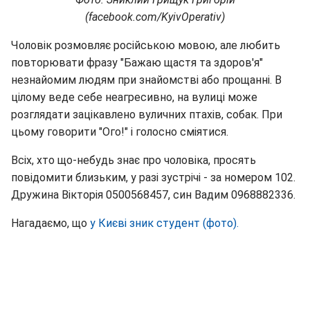
(facebook.com/KyivOperativ)
Чоловік розмовляє російською мовою, але любить
повторювати фразу "Бажаю щастя та здоров'я"
незнайомим людям при знайомстві або прощанні. В
цілому веде себе неагресивно, на вулиці може
розглядати зацікавлено вуличних птахів, собак. При
цьому говорити "Ого!" і голосно сміятися.
Всіх, хто що-небудь знає про чоловіка, просять
повідомити близьким, у разі зустрічі - за номером 102.
Дружина Вікторія 0500568457, син Вадим 0968882336.
Нагадаємо, що
у Києві зник студент (фото).