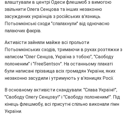
влаштували в центрі Одеси флешмоб з вимогою
звільнити Олега Сенцова та інших незаконно
засуждених українців з російських в'язниць.
Потьомкінські сходи "спалахнули" від одночасно
палаючих фаєрів.
Активісти зайняли майже всі прольоти
Потьомкінських сходів, тримаючи в руках розтяжки з
написом "Олег Сенцов, Україна з тобою", "Свободу
полоненим" і "FreeSentsov". На останньому плакаті
були написані прізвища всіх громадян України, яких
незаконно засудили і утримують у в'язницях Росії.
В основному активісти скандували: "Слава Україні!",
"Свободу Олегу Сенцову!" і "Свободу полоненим!". Під
кінець флешмобу, всі присутні спільно виконали гімн
України.