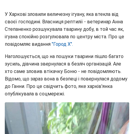
У Харкові зловили величезну ігуану, яка втекла від
своєї господині. Власниця рептилії - ветеринар Анна
Степаненко розшукувала тварину добу, в той час як,
ігуана спокійно розгулювала по центру міста. Про це
повідомляє видання
"Город Х".
Наголошується, що на пошуки тварини пішло багато
зусиль, дівчина звернулася в безліч організацій. Але
хто саме зловив втікачку Боню - не повідомляють.
Відомо, що зараз вона в безпеці і повернулася додому
до Ганни. Про це свідчить фото, яке харків'янка
опублікувала в соцмережі.