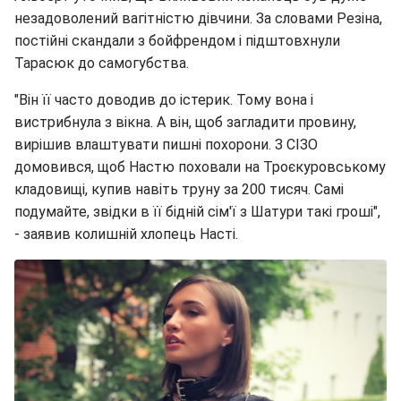
незадоволений вагітністю дівчини. За словами Резіна,
постійні скандали з бойфрендом і підштовхнули
Тарасюк до самогубства.
"Він її часто доводив до істерик. Тому вона і
вистрибнула з вікна. А він, щоб загладити провину,
вирішив влаштувати пишні похорони. З СІЗО
домовився, щоб Настю поховали на Троєкуровському
кладовищі, купив навіть труну за 200 тисяч. Самі
подумайте, звідки в її бідній сім'ї з Шатури такі гроші",
- заявив колишній хлопець Насті.