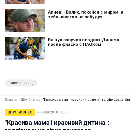
водохранилище
Главная
›
Шоу бизнес
›
"Красива мама і красивий дитина": голлівудська зі
ШОУ БИЗНЕС
07 июля 2018 · 10:56
"Красива мама і красивий дитина":