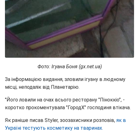
Фото: Ігуана Боня (gx.net.ua)
За інформацією видання, зловили ігуану в людному
місці, неподалік від Планетарію.
"Його ловили на очах всього ресторану "Піноккіо", -
коротко прокоментувала "ГородХ" господиня втікача.
Як раніше писав Styler, зоозахисники розповів,
як в
Україні тестують косметику на тваринах.