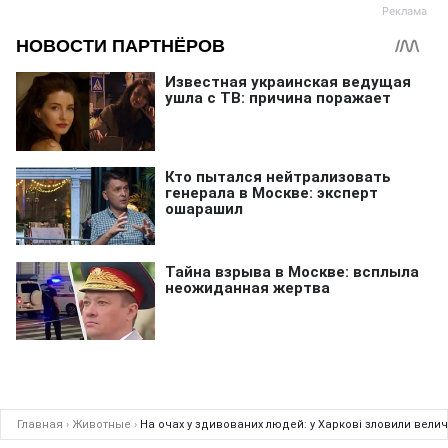
Главная
›
Животные
›
На очах у здивованих людей: у Харкові зловили вели