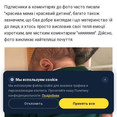
Підписники в коментарях до фото часто писали
"красива мама і красивий дитина", багато також
зазначили, що Єва добре виглядає і що материнство їй
до лиця, а хтось просто висловив свої теплі емоції
коротким, але містким коментарем "няяяяяяя". Дійсно,
фото викликає найтепліші почуття.
🍪
Мы используем cookie
✕
Мы используем файлы cookie для анализа трафика и
персонализации контента. Прочитайте нашу Политику
конфиденциальности.
Подробнее
Отклонить
Принять все