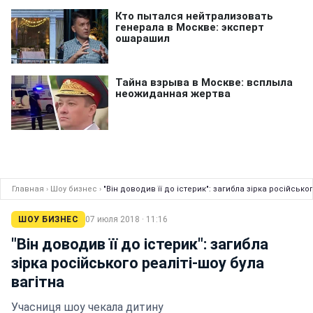
Главная
›
Шоу бизнес
›
"Він доводив її до істерик": загибла зірка російськог
ШОУ БИЗНЕС
07 июля 2018 · 11:16
"Він доводив її до істерик": загибла
зірка російського реаліті-шоу була
вагітна
Учасниця шоу чекала дитину