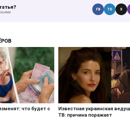
татья?
FB
TG
X
узьями