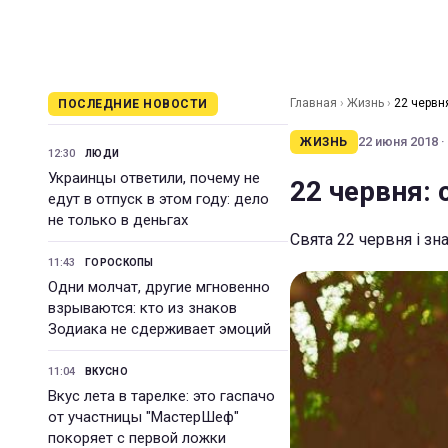
Главная
›
Жизнь
›
22 червня
ПОСЛЕДНИЕ НОВОСТИ
22 июня 2018 ·
ЖИЗНЬ
12:30
ЛЮДИ
Украинцы ответили, почему не
22 червня: 
едут в отпуск в этом году: дело
не только в деньгах
Свята 22 червня і зн
11:43
ГОРОСКОПЫ
Одни молчат, другие мгновенно
взрываются: кто из знаков
Зодиака не сдерживает эмоций
11:04
ВКУСНО
Вкус лета в тарелке: это гаспачо
от участницы "МастерШеф"
покоряет с первой ложки