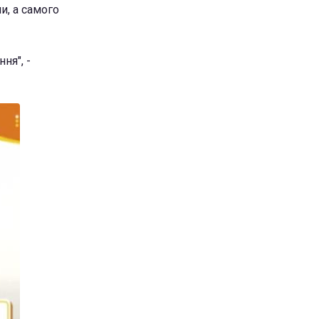
и, а самого
ня", -