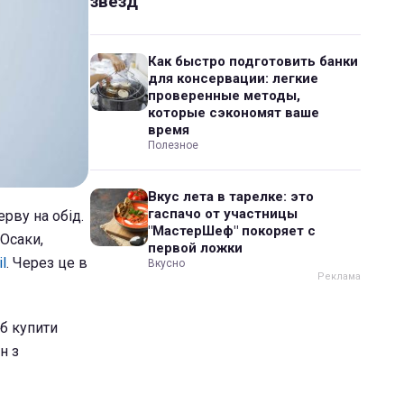
звезд
Как быстро подготовить банки
для консервации: легкие
проверенные методы,
которые сэкономят ваше
время
Полезное
Вкус лета в тарелке: это
гаспачо от участницы
рву на обід.
"МастерШеф" покоряет с
 Осаки,
первой ложки
il
. Через це в
Вкусно
об купити
н з