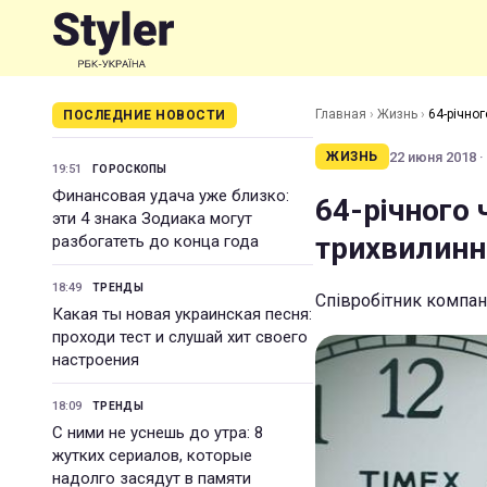
Главная
›
Жизнь
›
64-річно
ПОСЛЕДНИЕ НОВОСТИ
22 июня 2018 ·
ЖИЗНЬ
19:51
ГОРОСКОПЫ
Финансовая удача уже близко:
64-річного 
эти 4 знака Зодиака могут
трихвилинн
разбогатеть до конца года
18:49
ТРЕНДЫ
Співробітник компані
Какая ты новая украинская песня:
проходи тест и слушай хит своего
настроения
18:09
ТРЕНДЫ
С ними не уснешь до утра: 8
жутких сериалов, которые
надолго засядут в памяти