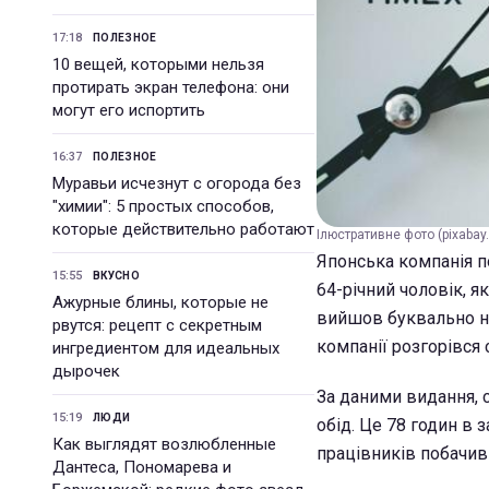
17:18
ПОЛЕЗНОЕ
10 вещей, которыми нельзя
протирать экран телефона: они
могут его испортить
16:37
ПОЛЕЗНОЕ
Муравьи исчезнут с огорода без
"химии": 5 простых способов,
которые действительно работают
Ілюстративне фото (pixabay
Японська компанія п
15:55
ВКУСНО
64-річний чоловік, я
Ажурные блины, которые не
вийшов буквально на
рвутся: рецепт с секретным
компанії розгорівся
ингредиентом для идеальных
дырочек
За даними видання, с
15:19
ЛЮДИ
обід. Це 78 годин в з
Как выглядят возлюбленные
працівників побачив 
Дантеса, Пономарева и