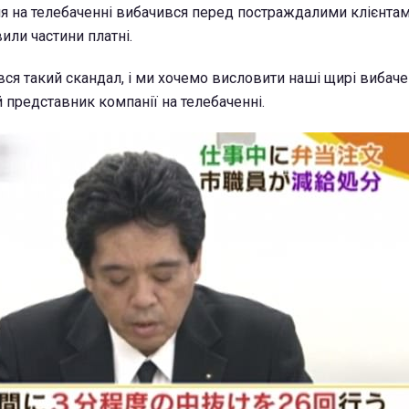
 на телебаченні вибачився перед постраждалими клієнтам
или частини платні.
ся такий скандал, і ми хочемо висловити наші щирі вибачен
 представник компанії на телебаченні.