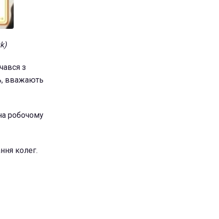
k)
чався з
нь, вважають
на робочому
ння колег.