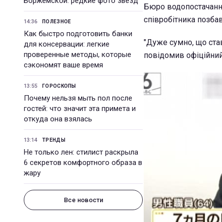
Боржемской: редкие фото звезд
Бюро водопостачання
співробітника позбав
14:36
ПОЛЕЗНОЕ
Как быстро подготовить банки
"Дуже сумно, що став
для консервации: легкие
проверенные методы, которые
повідомив офіційний
сэкономят ваше время
13:55
ГОРОСКОПЫ
Почему нельзя мыть пол после
гостей: что значит эта примета и
откуда она взялась
13:14
ТРЕНДЫ
Не только лен: стилист раскрыла
6 секретов комфортного образа в
жару
Все новости