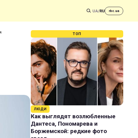
UA
/
RU
rbc.ua
я
ТОП
ЛЮДИ
Как выглядят возлюбленные
Дантеса, Пономарева и
Боржемской: редкие фото