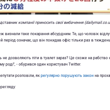
дставник компанії приносить свої вибачення (dailymail.co.u
ж визнали таке покарання абсурдним. Те, що чоловік відлу
ей період означає, що він покидав офіс тільки раз в тижде
 не дозволяють піти в туалет зараз?
Це схоже на рабство 
у роді", - обурився один користувач Twitter.
депутати розповіли, як
регулярно порушують закон
на проха
регляду: