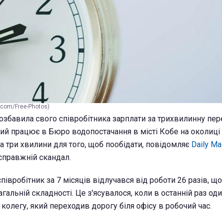
.com/Free-Photos)
озбавила свого співробітника зарплати за трихвилинну пере
кий працює в Бюро водопостачання в місті Кобе на околиці
 три хвилини для того, щоб пообідати, повідомляє
Daily Ma
 справжній скандал.
півробітник за 7 місяців відлучався від роботи 26 разів, щ
агальній складності. Це з'ясувалося, коли в останній раз оди
колегу, який переходив дорогу біля офісу в робочий час.