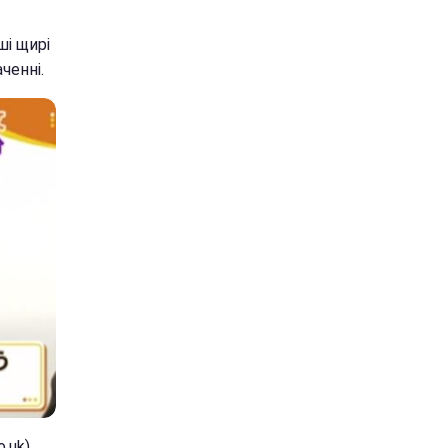
ші щирі
ченні.
.uk)