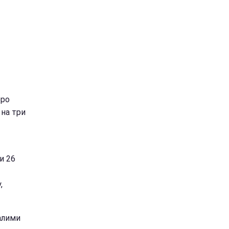
юро
 на три
и 26
,
алими