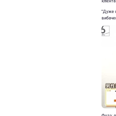
клієнта
"Дуже 
вибачен
Фото: п