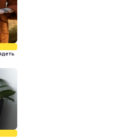
лядеть