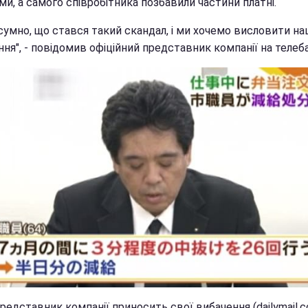
ми, а самого співробітника позбавили частини платні.
сумно, що стався такий скандал, і ми хочемо висловити на
ня", - повідомив офіційний представник компанії на телеба
редставник компанії приносить свої вибачення (dailymail.co