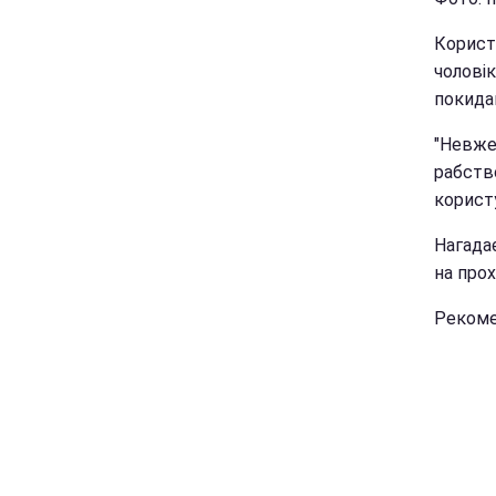
Корист
чоловік
покида
"Невже
рабство
користу
Нагадає
на прох
Рекоме