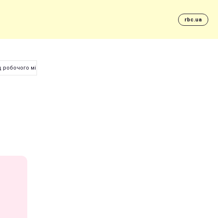
rbc.ua
д робочого місця