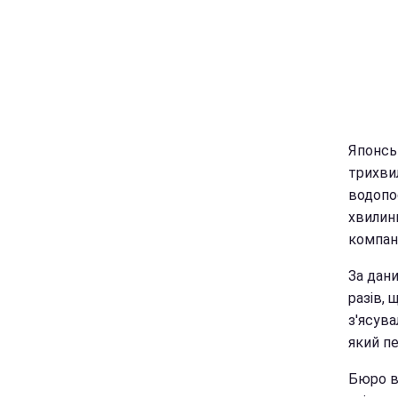
Японсь
трихвил
водопо
хвилини
компані
За дани
разів, 
з'ясува
який пе
Бюро в