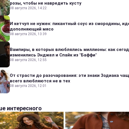
розы, чтобы не навредить кусту
08 августа 2026, 14:22
И кетчуп не нужен: пикантный соус из смородины, и
дополняющий мясо
08 августа 2026, 13:39
Вампиры, в которых влюблялись миллионы: как сего
изменились Энджел и Спайк из "Баффи"
08 августа 2026, 12:55
От страсти до разочарования: эти знаки Зодиака ча
всего влюбляются не в тех
08 августа 2026, 12:01
е интересного