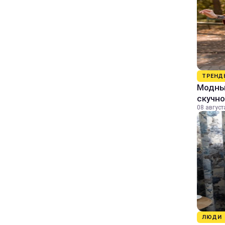
ТРЕНД
Модный
скучно
08 август
ЛЮДИ