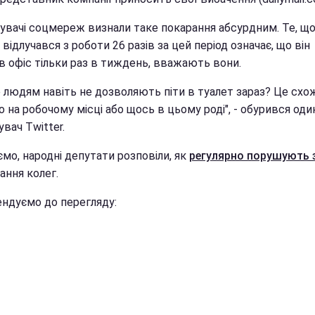
увачі соцмереж визнали таке покарання абсурдним. Те, щ
 відлучався з роботи 26 разів за цей період означає, що він
в офіс тільки раз в тиждень, вважають вони.
 людям навіть не дозволяють піти в туалет зараз? Це схо
 на робочому місці або щось в цьому роді", - обурився оди
вач Twitter.
мо, народні депутати розповіли, як
регулярно порушують 
ання колег.
ндуємо до перегляду: