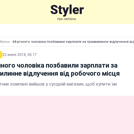
Жизнь
›
64-річного чоловіка позбавили зарплати за трихвилинне відлучення ві
22 июня 2018, 00:17
чного чоловіка позбавили зарплати за
илинне відлучення від робочого місця
тник компанії вийшов у сусідній магазин, щоб купити їжі