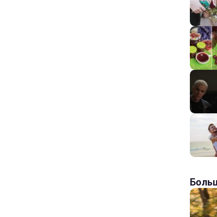
Больш