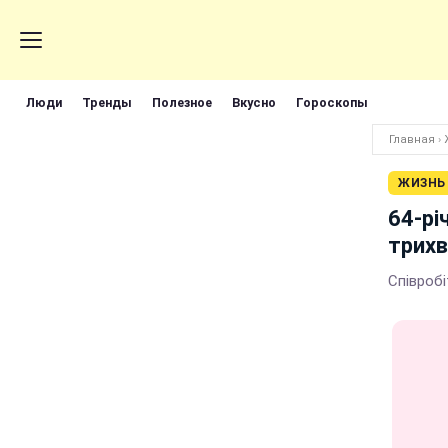
Люди
Тренды
Полезное
Вкусно
Гороскопы
Главная
›
ЖИЗНЬ
64-рі
трихв
Співробі