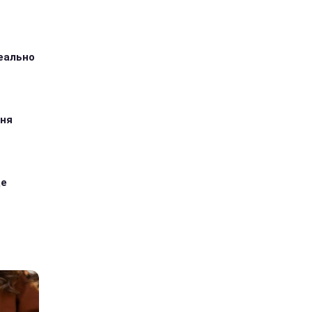
деально
дня
ще