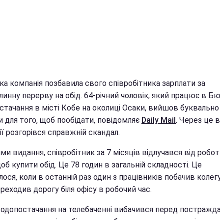
ка компанія позбавила свого співробітника зарплати за
инну перерву на обід. 64-річний чоловік, який працює в Б
стачання в місті Кобе на околиці Осаки, вийшов буквально
 для того, щоб пообідати, повідомляє
Daily Mail
. Через це в
ї розгорівся справжній скандал.
ми видання, співробітник за 7 місяців відлучався від робот
щоб купити обід. Це 78 годин в загальній складності. Це
лося, коли в останній раз один з працівників побачив колегу
реходив дорогу біля офісу в робочий час.
одопостачання на телебаченні вибачився перед постражд