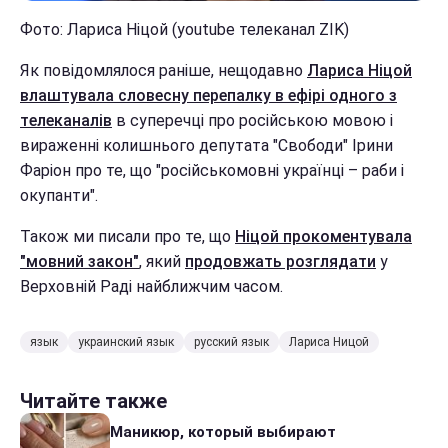
Фото: Лариса Ніцой (youtube телеканал ZIK)
Як повідомлялося раніше, нещодавно
Лариса Ніцой
влаштувала словесну перепалку в ефірі одного з
телеканалів
в суперечці про російською мовою і
вираженні колишнього депутата "Свободи" Ірини
Фаріон про те, що "російськомовні українці – раби і
окупанти".
Також ми писали про те, що
Ніцой прокоментувала
"мовний закон"
, який
продовжать розглядати
у
Верховній Раді найближчим часом.
язык
украинский язык
русский язык
Лариса Ницой
Читайте также
Маникюр, который выбирают