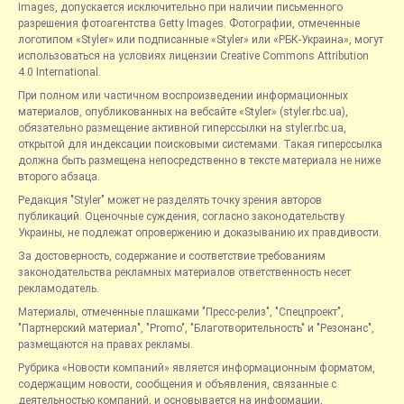
Images, допускается исключительно при наличии письменного
разрешения фотоагентства Getty Images. Фотографии, отмеченные
логотипом «Styler» или подписанные «Styler» или «РБК-Украина», могут
использоваться на условиях лицензии Creative Commons Attribution
4.0 International.
При полном или частичном воспроизведении информационных
материалов, опубликованных на вебсайте «Styler» (styler.rbc.ua),
обязательно размещение активной гиперссылки на styler.rbc.ua,
открытой для индексации поисковыми системами. Такая гиперссылка
должна быть размещена непосредственно в тексте материала не ниже
второго абзаца.
Редакция "Styler" может не разделять точку зрения авторов
публикаций. Оценочные суждения, согласно законодательству
Украины, не подлежат опровержению и доказыванию их правдивости.
За достоверность, содержание и соответствие требованиям
законодательства рекламных материалов ответственность несет
рекламодатель.
Материалы, отмеченные плашками "Пресс-релиз", "Спецпроект",
"Партнерский материал", "Promo", "Благотворительность" и "Резонанс",
размещаются на правах рекламы.
Рубрика «Новости компаний» является информационным форматом,
содержащим новости, сообщения и объявления, связанные с
деятельностью компаний, и основывается на информации,