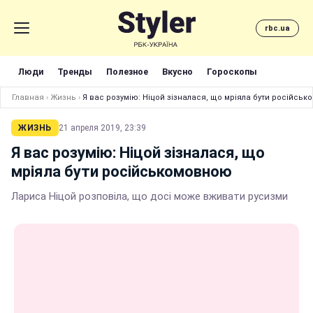
rbc.ua
Люди
Тренды
Полезное
Вкусно
Гороскопы
Главная
›
Жизнь
›
Я вас розумію: Ніцой зізналася, що мріяла бути російсь
ЖИЗНЬ
21 апреля 2019, 23:39
Я вас розумію: Ніцой зізналася, що
мріяла бути російськомовною
Лариса Ніцой розповіла, що досі може вживати русизми