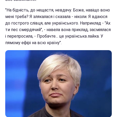
"На бідність, до нещастя, невдачу. Боже, навіщо воно
мені треба? Я злякалася і сказала - ніколи. Я вдаюся
до гострого слівця, але українського. Наприклад - "Ах
ти пес смердячий", - навела вона приклад, засміялася
і перепросила, - Пробачте... це українська лайка. У
пямому ефірі на всю країну".