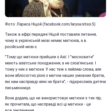
Фото: Лариса Ніцой (facebook.com/larysa.nitsoi.5)
Також в ефірі передачі Ніцой поставили питання,
чому в українській мові немає матюків, а в
російській мові є.
"Тому що матюки прийшли з Азії. І "московити"
мають азіатське походження, а не слов'янське. І
тому у них є матюки. У нас теж є лайливі слова, але
вони аблосютно різні з матом наших умовних братів,
які нам насправді ніякі не брати", - підкреслила дитяча
письменниця.
Вона додала, що не використовує матюки з тих пір,
як прочитала, що насправді всі ці матюки - це
все заклинання.