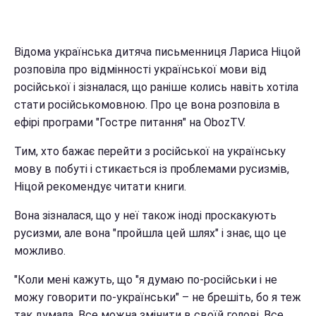
Відома українська дитяча письменниця Лариса Ніцой
розповіла про відмінності української мови від
російської і зізналася, що раніше колись навіть хотіла
стати російськомовною. Про це вона розповіла в
ефірі програми "Гостре питання" на ObozTV.
Тим, хто бажає перейти з російської на українську
мову в побуті і стикається із проблемами русизмів,
Ніцой рекомендує читати книги.
Вона зізналася, що у неї також іноді проскакують
русизми, але вона "пройшла цей шлях" і знає, що це
можливо.
"Коли мені кажуть, що "я думаю по-російськи і не
можу говорити по-українськи" – не брешіть, бо я теж
так думала. Все можна змінити в своїй голові. Все