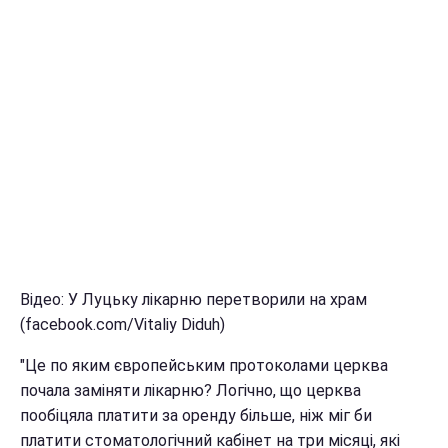
Відео: У Луцьку лікарню перетворили на храм
(facebook.com/Vitaliy Diduh)
"Це по яким європейським протоколами церква
почала заміняти лікарню? Логічно, що церква
пообіцяла платити за оренду більше, ніж міг би
платити стоматологічний кабінет на три місяці, які