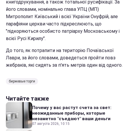
книгодрукування, а також тотальної русифікації. За
його словами, номінально глава УПЦ (МП)
Митрополит Київський і всієї України Онуфрій, але
парафіяни церкви часто підкреслюють, що
"підкоряються особисто патріарху Московському і
всієї Русі Кирилу".
До того, як потрапити на територію Почаївської
Лаври, за його словами, доведеться пройти повз
жебраків, які сидять за п'ять метрів один від одного.
биржевые торги
Читайте также
Почему у вас растут счета за свет:
неожиданные приборы, которые
незаметно "съедают" ваши деньги
07 августа 2026, 10:15