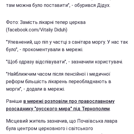
там можна було поставити", - обурився Дідух.
Фото: Замість лікарні тепер церква
(facebook.com/Vitaliy Diduh)
"Упевнений, що піп у частці з санітара моргу. У нас так
було", - прокоментували в мережі.
"Щоб одразу відспівувати", - зазначили користувачі.
"Найближчим часом після пенсійної і медичної
реформ більшість лікарень переобладнають в
морги", - додали в мережі.
Раніше
в мережі розповіли про православному
розсаднику "русского мира" під Тернополем
.
Місцевий житель зазначив, що Почаївська лавра
була центром церковного і світського