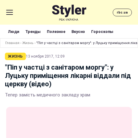
rbc.ua
Люди
Тренды
Полезное
Вкусно
Гороскопы
Главная
›
Жизнь
›
"Піп у частці з санітаром моргу": у Луцьку приміщення ліка
ЖИЗНЬ
13 ноября 2017, 12:09
"Піп у частці з санітаром моргу": у
Луцьку приміщення лікарні віддали під
церкву (відео)
Тепер замість медичного закладу храм