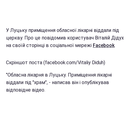
У Луцьку приміщення обласної лікарні віддали під
церкву. Про це повідомив користувач Віталій Дідух
на своїй сторінці в соціальної мережі
Facebook
.
Скріншот поста (facebook.com/Vitaliy Diduh)
"Обласна лікарня в Луцьку. Приміщення лікарні
віддали під "храм", - написав він і опублікував
відповідне відео.