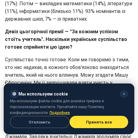
(17%). Потім — викладачі математики (14%), літератури
(11%), інформатики (близько 11%). 93% номінантів із
державних шкіл, 7% — із приватних.
Девіз цьогорічної премії — "За кожним успіхом
стоїть учитель". Наскільки українське суспільство
готове сприйняти цю ідею?
Суспільство точно готове. Коли ми говоримо з тими,
хто нас надихає, в кожного обов’язково знаходиться
вчитель, який на нього вплинув. Можу згадати Машу
Єфросиніну. Ми її запрошували взяти участь у
підготовці ролика на подяку вчителям, і вона відразу
🍪
Мы используем cookie
✕
сказала: "Я прийду. Моя вчителька в кримській школі —
Мы используем файлы cookie для анализа трафика и
перша, хто подала мені ідею, що я можу бути ведучою,
персонализации контента. Прочитайте нашу Политику
конфиденциальности.
Подробнее
що в мене це гарно виходить. Вона пропонувала мені
бути ведучою шкільних заходів, концертів і навіть із
Отклонить
Принять все
батьками про це говорила". Схожа історія у співачки
Джамали. Завдяки вчительці Джамала зрозуміла своє