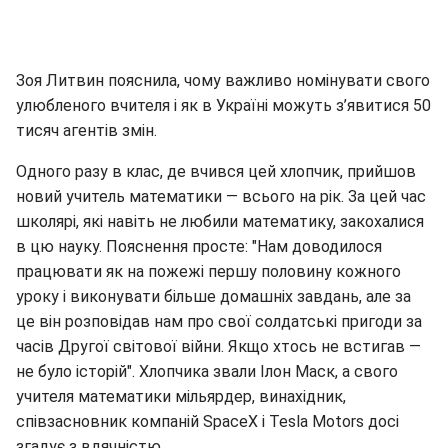
Зоя Литвин пояснила, чому важливо номінувати свого
улюбленого вчителя і як в Україні можуть з’явитися 50
тисяч агентів змін.
Одного разу в клас, де вчився цей хлопчик, прийшов
новий учитель математики — всього на рік. За цей час
школярі, які навіть не любили математику, закохалися
в цю науку. Пояснення просте: "Нам доводилося
працювати як на пожежі першу половину кожного
уроку і виконувати більше домашніх завдань, але за
це він розповідав нам про свої солдатські пригоди за
часів Другої світової війни. Якщо хтось не встигав —
не було історій". Хлопчика звали Ілон Маск, а свого
учителя математики мільярдер, винахідник,
співзасновник компаній SpaceX і Tesla Motors досі
згадує з вдячністю.