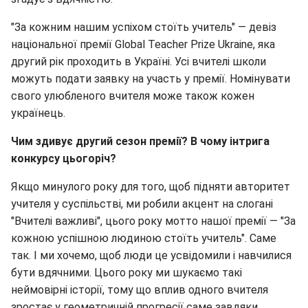
"За кожним нашим успіхом стоїть учитель" — девіз
національної премії Global Teacher Prize Ukraine, яка
другий рік проходить в Україні. Усі вчителі школи
можуть подати заявку на участь у премії. Номінувати
свого улюбленого вчителя може також кожен
українець.
Чим здивує другий сезон премії? В чому інтрига
конкурсу цьогоріч?
Якщо минулого року для того, щоб підняти авторитет
учителя у суспільстві, ми робили акцент на слогані
"Вчителі важливі", цього року мотто нашої премії — "За
кожною успішною людиною стоїть учитель". Саме
так. І ми хочемо, щоб люди це усвідомили і навчилися
бути вдячними. Цього року ми шукаємо такі
неймовірні історії, тому що вплив одного вчителя
зростає у геометричній прогресії саме завдяки