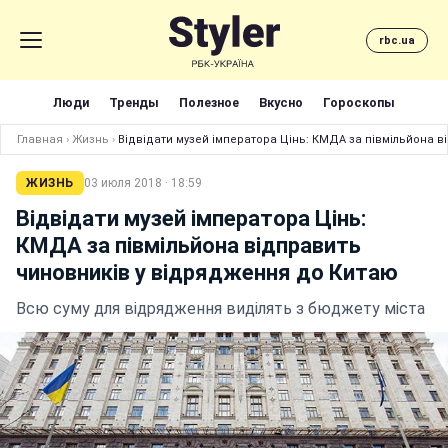
rbc.ua
Люди
Тренды
Полезное
Вкусно
Гороскопы
Главная
›
Жизнь
›
Відвідати музей імператора Цінь: КМДА за півмільйона 
ЖИЗНЬ
03 июля 2018 · 18:59
Відвідати музей імператора Цінь:
КМДА за півмільйона відправить
чиновників у відрядження до Китаю
Всю суму для відрядження виділять з бюджету міста