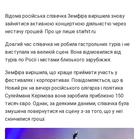
Відома російська співачка Земфіра вирішила знову
зайнятися активною концертною діяльністю через
нестачу грошей. Про це пише starhit.ru.
Довгий час співачка не робила гастрольних турів і не
виступала на великій сцені. Вона відмовилася від
турів по Росії і містами близького зарубіжжя.
Земфіра вирішила, що краще приймати участь у
фестивалях і корпоративах. Повідомляється, що в
Новий рік на вечорі російського олігарха і політика
Сулеймана Керімова вона заробила приблизно 150
тисяч євро. Однак, за деякими даними, співачка була
змушена повернутися на сцену з-за того, що у неї
скінчилися гроші.