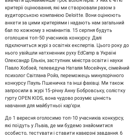
вивчати щонайменше троє волонтерів. У них є чіткі
критерії оцінювання, які ми створювали разом з
аудиторською компанією Deloitte. Вони оцінюють
анкети за цими критеріями і надають нам загальний
бал по кожному з номінантів. 15 серпня будуть
оголошені топ-50 учасників конкурсу. Далі
підключиться журі з освітніх експертів. Цього року до
нього увійшли натхненник руху EdCamp в Україні
Олександр Елькін, заступник міністра освіти і науки
Павло Хобзей, телеведуча Наталія Мосейчук, сімейний
психолог Світлана Ройз, переможець минулорічного
конкурсу Пауль Пшеничка та інші фахівці. Ми також
запросили в журі 15-річну Анну Бобровську, солістку
гурту OPEN KIDS, вона чудово розуміє цінність
навчання для майбутньої кар’єри.
До 1 вересня оголосимо топ-10 учасників конкурсу,
які поїдуть у Львів, де ми будемо знайомитися
особисто, тестувати і ставити каверзні завдання. 6