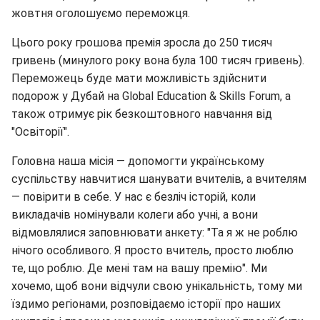
жовтня оголошуємо переможця.
Цього року грошова премія зросла до 250 тисяч
гривень (минулого року вона була 100 тисяч гривень).
Переможець буде мати можливість здійснити
подорож у Дубай на Global Education & Skills Forum, а
також отримує рік безкоштовного навчання від
"Освіторії".
Головна наша місія — допомогти українському
суспільству навчитися шанувати вчителів, а вчителям
— повірити в себе. У нас є безліч історій, коли
викладачів номінували колеги або учні, а вони
відмовлялися заповнювати анкету: "Та я ж не роблю
нічого особливого. Я просто вчитель, просто люблю
те, що роблю. Де мені там на вашу премію". Ми
хочемо, щоб вони відчули свою унікальність, тому ми
їздимо регіонами, розповідаємо історії про наших