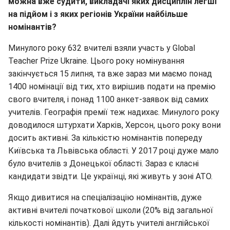
можна вже судити, викладачі яких дисциплін легші
на підйом і з яких регіонів України найбільше
номінантів?
Минулого року 632 вчителі взяли участь у Global
Teacher Prize Ukraine. Цього року номінування
закінчується 15 липня, та вже зараз ми маємо понад
1400 номінації від тих, хто вирішив подати на премію
свого вчителя, і понад 1100 анкет-заявок від самих
учителів. Географія премії теж надихає. Минулого року
доводилося штурхати Харків, Херсон, цього року вони
досить активні. За кількістю номінантів попереду
Київська та Львівська області. У 2017 році дуже мало
було вчителів з Донецької області. Зараз є класні
кандидати звідти. Це українці, які живуть у зоні АТО.
Якщо дивитися на спеціалізацію номінантів, дуже
активні вчителі початкової школи (20% від загальної
кількості номінантів). Далі йдуть учителі англійської