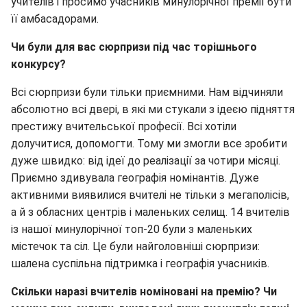
учителів і просимо учасників минулорічної премії бути
її амбасадорами.
Чи були для вас сюрпризи під час торішнього
конкурсу?
Всі сюрпризи були тільки приємними. Нам відчиняли
абсолютно всі двері, в які ми стукали з ідеєю підняття
престижу вчительської професії. Всі хотіли
долучитися, допомогти. Тому ми змогли все зробити
дуже швидко: від ідеї до реалізації за чотири місяці.
Приємно здивувала географія номінантів. Дуже
активними виявилися вчителі не тільки з мегаполісів,
а й з обласних центрів і маленьких селищ. 14 вчителів
із нашої минулорічної топ-20 були з маленьких
містечок та сіл. Це були найголовніші сюрпризи:
шалена суспільна підтримка і географія учасників.
Скільки наразі вчителів номіновані на премію? Чи