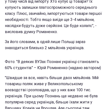
у тому числі від імпорту. Хто купує ці товари? Їх
купують залишки платоспроможного середнього
класу. Плюс, звичайно, імпортуються товари першої
необхідності. Тобто якщо виїде ще 3-4 мільйони,
наслідки будуть дуже серйозні. Це буде колапс", -
висловив думку Романенко.
За його словами, в одній лише Польщі зараз
знаходиться близько 2 мільйонів українців.
Фото: "В деяких ВУЗах Познані українці становлять
60% студентів" – Юрій Романенко (надано автором)
"Швидше за все, навіть більше двох мільйонів. Мій
товариш поляк живе у Великопольському
воєводстві і розповідав, що у них вже 100 тис.
українців. При цьому Познань ще недавно не була
популярна серед українців, більше їхали жити у
Варшаву, Краків чи Вроцлав. Але сьогодні там