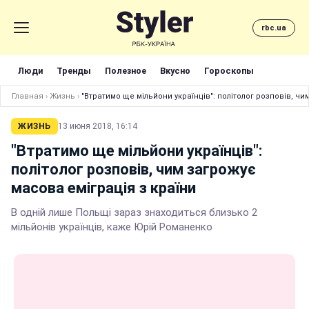
rbc.ua
Люди
Тренды
Полезное
Вкусно
Гороскопы
Главная
›
Жизнь
›
"Втратимо ще мільйони українців": політолог розповів, чи
ЖИЗНЬ
13 июня 2018, 16:14
"Втратимо ще мільйони українців":
політолог розповів, чим загрожує
масова еміграція з країни
В одній лише Польщі зараз знаходиться близько 2
мільйонів українців, каже Юрій Романенко