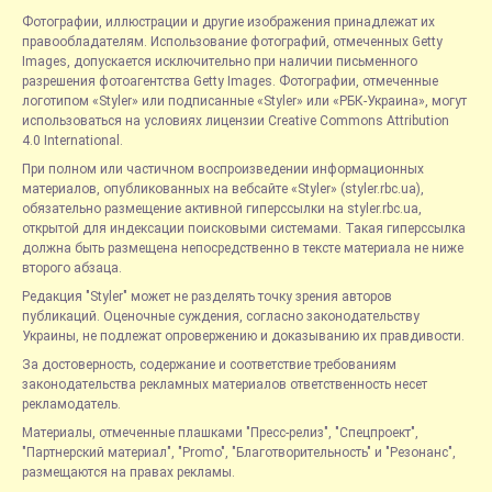
Фотографии, иллюстрации и другие изображения принадлежат их
правообладателям. Использование фотографий, отмеченных Getty
Images, допускается исключительно при наличии письменного
разрешения фотоагентства Getty Images. Фотографии, отмеченные
логотипом «Styler» или подписанные «Styler» или «РБК-Украина», могут
использоваться на условиях лицензии Creative Commons Attribution
4.0 International.
При полном или частичном воспроизведении информационных
материалов, опубликованных на вебсайте «Styler» (styler.rbc.ua),
обязательно размещение активной гиперссылки на styler.rbc.ua,
открытой для индексации поисковыми системами. Такая гиперссылка
должна быть размещена непосредственно в тексте материала не ниже
второго абзаца.
Редакция "Styler" может не разделять точку зрения авторов
публикаций. Оценочные суждения, согласно законодательству
Украины, не подлежат опровержению и доказыванию их правдивости.
За достоверность, содержание и соответствие требованиям
законодательства рекламных материалов ответственность несет
рекламодатель.
Материалы, отмеченные плашками "Пресс-релиз", "Спецпроект",
"Партнерский материал", "Promo", "Благотворительность" и "Резонанс",
размещаются на правах рекламы.