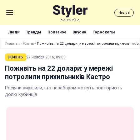
rbc.ua
Люди
Тренды
Полезное
Вкусно
Гороскопы
Главная
›
Жизнь
›
Поживіть на 22 долари: у мережі потролили прихильників
ЖИЗНЬ
27 ноября 2016, 09:03
Поживіть на 22 долари: у мережі
потролили прихильників Кастро
Росіяни вирішили, що незабаром можуть повториоть
долю кубинців