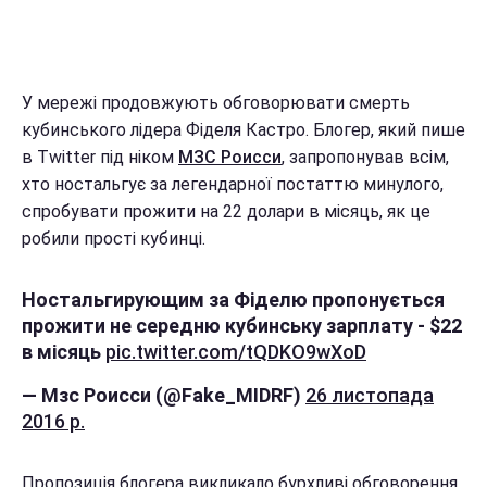
У мережі продовжують обговорювати смерть
кубинського лідера Фіделя Кастро. Блогер, який пише
в Twitter під ніком
МЗС Роисси
, запропонував всім,
хто ностальгує за легендарної постаттю минулого,
спробувати прожити на 22 долари в місяць, як це
робили прості кубинці.
Ностальгирующим за Фіделю пропонується
прожити не середню кубинську зарплату - $22
в місяць
pic.twitter.com/tQDKO9wXoD
— Мзс Роисси (@Fake_MIDRF)
26 листопада
2016 р.
Пропозиція блогера викликало бурхливі обговорення.