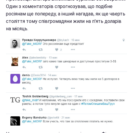
Один з коментаторів спрогнозував, що подібне
росіянам ще попереду, а інший нагадав, як ще чверть
століття тому співгромадяни жили на п'ять доларів
на місяць.