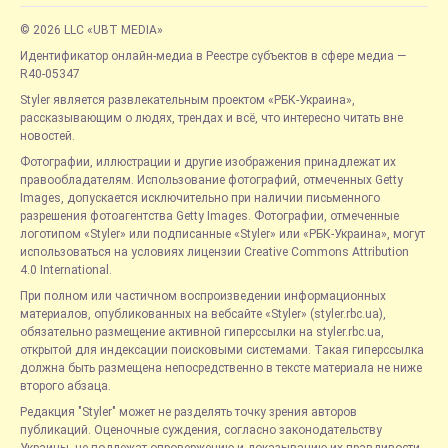
© 2026 LLC «UBT MEDIA»
Идентификатор онлайн-медиа в Реестре субъектов в сфере медиа —
R40-05347
Styler является развлекательным проектом «РБК-Украина»,
рассказывающим о людях, трендах и всё, что интересно читать вне
новостей.
Фотографии, иллюстрации и другие изображения принадлежат их
правообладателям. Использование фотографий, отмеченных Getty
Images, допускается исключительно при наличии письменного
разрешения фотоагентства Getty Images. Фотографии, отмеченные
логотипом «Styler» или подписанные «Styler» или «РБК-Украина», могут
использоваться на условиях лицензии Creative Commons Attribution
4.0 International.
При полном или частичном воспроизведении информационных
материалов, опубликованных на вебсайте «Styler» (styler.rbc.ua),
обязательно размещение активной гиперссылки на styler.rbc.ua,
открытой для индексации поисковыми системами. Такая гиперссылка
должна быть размещена непосредственно в тексте материала не ниже
второго абзаца.
Редакция "Styler" может не разделять точку зрения авторов
публикаций. Оценочные суждения, согласно законодательству