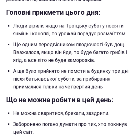
Головні прикмети цього дня:
Люди вірили, якщо на Троїцьку суботу посіяти
ячмінь і коноплі, то урожай порадує розмаїттям.
Ще одним передвісником плодючості був дощ.
Вважалося, якщо він йде, то буде багато грибів і
ягід, а все літо не буде заморозків.
А ще було прийнято не помсти в будинку три дні
після батьківської суботи, за прибирання
приймалися тільки на четвертий день
Що не можна робити в цей день:
Не можна сваритися, брехати, заздрити.
Заборонено погано думати про тих, хто покинув
цей світ.