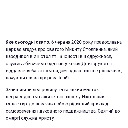
Яке сьогодні свято.
6 червня 2020 року православна
церква згадує про святого Микиту Столпника, який
народився в XII столітті. В юності він одружився,
служив збирачем податків у князя Довгорукого і
віддавався багатьом вадам, однак пізніше розкаявся,
почувши слова пророка Ісайї.
Залишивши дім, родину та великий маєток,
неправедно їм нажите, він пішов у Нікітський
монастир, де показав собою рідкісний приклад
самозречення і духовного подвижництва. Святий до
смерті служив Христу.