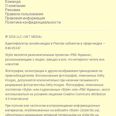
Команда
О компании
Реклама
Правила пользования
Правовая информация
Политика конфиденциальности
© 2026 LLC «UBT MEDIA»
Идентификатор онлайн-медиа в Реестре субъектов в сфере медиа —
R40-05347
Styler является развлекательным проектом «РБК-Украина»,
рассказывающим о людях, трендах и всё, что интересно читать вне
новостей.
Фотографии, иллюстрации и другие изображения принадлежат их
правообладателям. Использование фотографий, отмеченных Getty
Images, допускается исключительно при наличии письменного
разрешения фотоагентства Getty Images. Фотографии, отмеченные
логотипом «Styler» или подписанные «Styler» или «РБК-Украина», могут
использоваться на условиях лицензии Creative Commons Attribution
4.0 International.
При полном или частичном воспроизведении информационных
материалов, опубликованных на вебсайте «Styler» (styler.rbc.ua),
обязательно размещение активной гиперссылки на styler.rbc.ua,