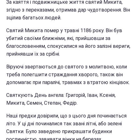
За каяття і подвижницьке життя святий Микита,
згідно з переказами, отримав дар чудотворення. Він
зцілив багатьох людей.
Святий Микита помер у травні 1186 року. Він був
убитий своїми ближніми, які, прийшовши за
благословенням, спокусилися на його залізні вериги,
прийнявши їх за срібні.
Віруючі звертаються до святого з молитвою, коли
треба полегшити страждання хворого, також він
допомагає при паралічі, травмах з втратою кінцівок.
Святкують День ангела: Григорій, Іван, Ксенія,
Микита, Семен, Степан, Федір.
Наші предки довірили, що з цього дня починається
літо. У ці дні починалися так звані літні, або зелені
Святки. Було заведено прикрашати будинки
рослинністю, завивати вінки на березах.