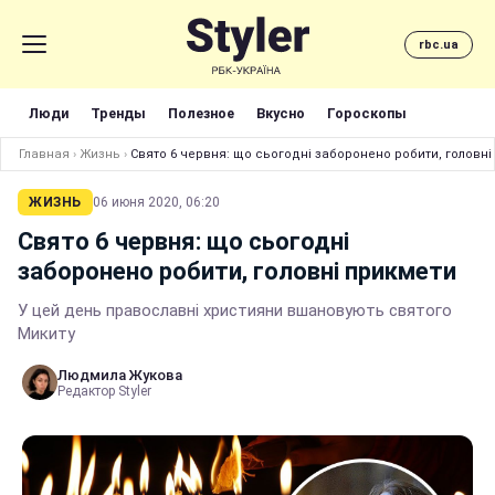
rbc.ua
Люди
Тренды
Полезное
Вкусно
Гороскопы
Главная
›
Жизнь
›
Свято 6 червня: що сьогодні заборонено робити, головні
ЖИЗНЬ
06 июня 2020, 06:20
Свято 6 червня: що сьогодні
заборонено робити, головні прикмети
У цей день православні християни вшановують святого
Микиту
Людмила Жукова
Редактор Styler