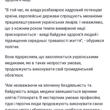
"В той час, як влада розбазарює кадровий потенціал
країни, європейські держави спрощують механізми
працевлаштування українських лікарів. І неважливо,
що з кожним роком темпи вимирання нації
прискорюються - владі байдуже здоров'я людей і
підвищення середньої тривалості життя", - обурився
політик.
Вона підкреслила, що захоплюється українськими
медиками, які в таких непростих умовах,
продовжують виконувати свій громадянський
обов'язок.
"Але незважаючи на злочинну бездіяльність та
байдужість влади, медики залишаються вірними
клятві Гіппократа. В нестерпних умовах професійні,
гідні і героїчні люди продовжують виконувати свою
високу місію і зберігають цінне надбання держави -