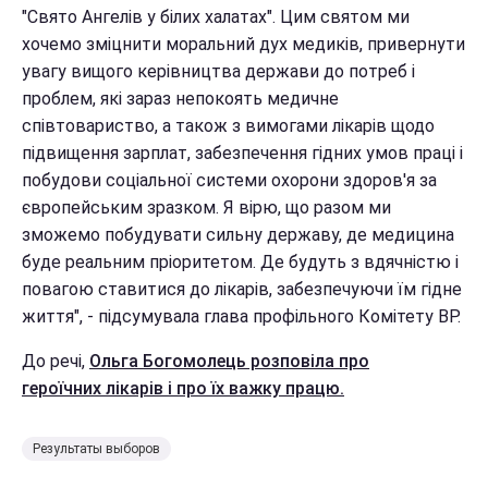
"Свято Ангелів у білих халатах". Цим святом ми
хочемо зміцнити моральний дух медиків, привернути
увагу вищого керівництва держави до потреб і
проблем, які зараз непокоять медичне
співтовариство, а також з вимогами лікарів щодо
підвищення зарплат, забезпечення гідних умов праці і
побудови соціальної системи охорони здоров'я за
європейським зразком. Я вірю, що разом ми
зможемо побудувати сильну державу, де медицина
буде реальним пріоритетом. Де будуть з вдячністю і
повагою ставитися до лікарів, забезпечуючи їм гідне
життя", - підсумувала глава профільного Комітету ВР.
До речі,
Ольга Богомолець розповіла про
героїчних лікарів і про їх важку працю.
Результаты выборов