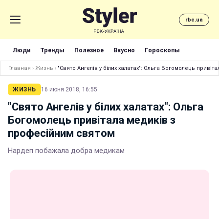
rbc.ua
Люди
Тренды
Полезное
Вкусно
Гороскопы
Главная
›
Жизнь
›
"Свято Ангелів у білих халатах": Ольга Богомолець приві
ЖИЗНЬ
16 июня 2018, 16:55
"Свято Ангелів у білих халатах": Ольга
Богомолець привітала медиків з
професійним святом
Нардеп побажала добра медикам