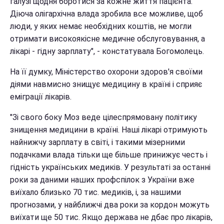
галузі щодня боротися за кожне життя пацієнта.
Діюча олігархічна влада зробила все можливе, щоб
люди, у яких немає необхідних коштів, не могли
отримати високоякісне медичне обслуговування, а
лікарі - гідну зарплату", - констатувала Богомолець.
На її думку, Міністерство охорони здоров'я своїми
діями навмисно знищує медицину в країні і сприяє
еміграції лікарів.
"Зі свого боку Моз веде цілеспрямовану політику
знищення медицини в країні. Наші лікарі отримують
найнижчу зарплату в світі, і такими мізерними
подачками влада тільки ще більше принижує честь і
гідність українських медиків. У результаті за останні
роки за даними наших профспілок з України вже
виїхало близько 70 тис. медиків, і, за нашими
прогнозами, у найближчі два роки за кордон можуть
виїхати ще 50 тис. Якщо держава не дбає про лікарів,