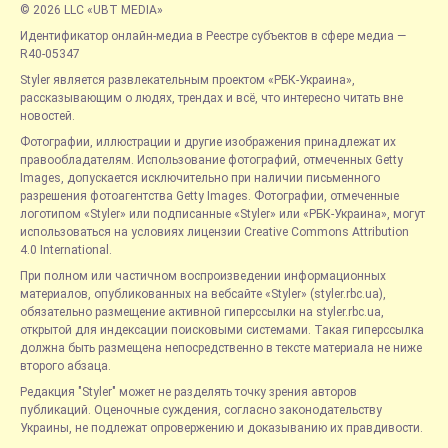
© 2026 LLC «UBT MEDIA»
Идентификатор онлайн-медиа в Реестре субъектов в сфере медиа —
R40-05347
Styler является развлекательным проектом «РБК-Украина»,
рассказывающим о людях, трендах и всё, что интересно читать вне
новостей.
Фотографии, иллюстрации и другие изображения принадлежат их
правообладателям. Использование фотографий, отмеченных Getty
Images, допускается исключительно при наличии письменного
разрешения фотоагентства Getty Images. Фотографии, отмеченные
логотипом «Styler» или подписанные «Styler» или «РБК-Украина», могут
использоваться на условиях лицензии Creative Commons Attribution
4.0 International.
При полном или частичном воспроизведении информационных
материалов, опубликованных на вебсайте «Styler» (styler.rbc.ua),
обязательно размещение активной гиперссылки на styler.rbc.ua,
открытой для индексации поисковыми системами. Такая гиперссылка
должна быть размещена непосредственно в тексте материала не ниже
второго абзаца.
Редакция "Styler" может не разделять точку зрения авторов
публикаций. Оценочные суждения, согласно законодательству
Украины, не подлежат опровержению и доказыванию их правдивости.