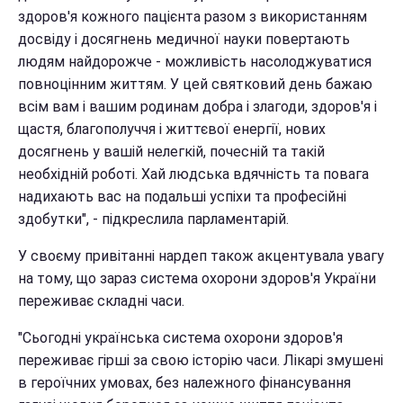
здоров'я кожного пацієнта разом з використанням
досвіду і досягнень медичної науки повертають
людям найдорожче - можливість насолоджуватися
повноцінним життям. У цей святковий день бажаю
всім вам і вашим родинам добра і злагоди, здоров'я і
щастя, благополуччя і життєвої енергії, нових
досягнень у вашій нелегкій, почесній та такій
необхідній роботі. Хай людська вдячність та повага
надихають вас на подальші успіхи та професійні
здобутки", - підкреслила парламентарій.
У своєму привітанні нардеп також акцентувала увагу
на тому, що зараз система охорони здоров'я України
переживає складні часи.
"Сьогодні українська система охорони здоров'я
переживає гірші за свою історію часи. Лікарі змушені
в героїчних умовах, без належного фінансування