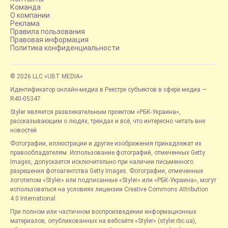
Команда
О компании
Реклама
Правила пользования
Правовая информация
Политика конфиденциальности
© 2026 LLC «UBT MEDIA»
Идентификатор онлайн-медиа в Реестре субъектов в сфере медиа —
R40-05347
Styler является развлекательным проектом «РБК-Украина»,
рассказывающим о людях, трендах и всё, что интересно читать вне
новостей.
Фотографии, иллюстрации и другие изображения принадлежат их
правообладателям. Использование фотографий, отмеченных Getty
Images, допускается исключительно при наличии письменного
разрешения фотоагентства Getty Images. Фотографии, отмеченные
логотипом «Styler» или подписанные «Styler» или «РБК-Украина», могут
использоваться на условиях лицензии Creative Commons Attribution
4.0 International.
При полном или частичном воспроизведении информационных
материалов, опубликованных на вебсайте «Styler» (styler.rbc.ua),