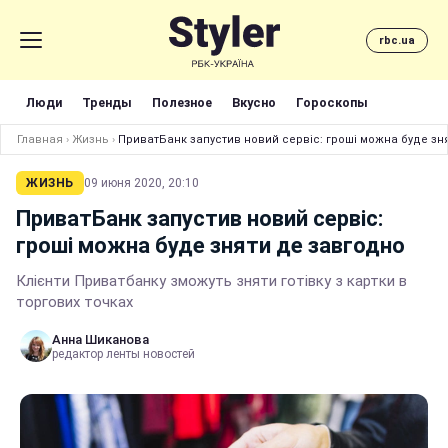
rbc.ua
Люди
Тренды
Полезное
Вкусно
Гороскопы
Главная
›
Жизнь
›
ПриватБанк запустив новий сервіс: гроші можна буде зн
ЖИЗНЬ
09 июня 2020, 20:10
ПриватБанк запустив новий сервіс:
гроші можна буде зняти де завгодно
Клієнти Приватбанку зможуть зняти готівку з картки в
торгових точках
Анна Шиканова
редактор ленты новостей