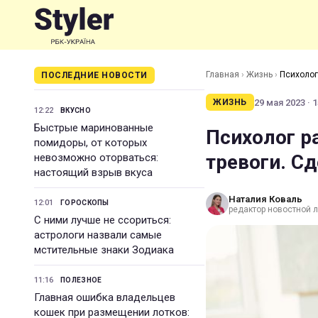
Главная
›
Жизнь
›
Психолог
ПОСЛЕДНИЕ НОВОСТИ
29 мая 2023 · 1
ЖИЗНЬ
12:22
ВКУСНО
Быстрые маринованные
Психолог р
помидоры, от которых
тревоги. Сд
невозможно оторваться:
настоящий взрыв вкуса
Наталия Коваль
12:01
ГОРОСКОПЫ
редактор новостной л
С ними лучше не ссориться:
астрологи назвали самые
мстительные знаки Зодиака
11:16
ПОЛЕЗНОЕ
Главная ошибка владельцев
кошек при размещении лотков: