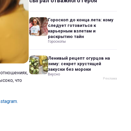
сыграл отважного героя
Гороскоп до конца лета: кому
следует готовиться к
карьерным взлетам и
раскрытию тайн
Гороскопы
Ленивый рецепт огурцов на
зиму: секрет хрустящей
закуски без мороки
 отношениях,
Вкусно
ысоко, что
nstagram.