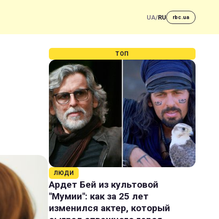
UA
/
RU
rbc.ua
ТОП
ЛЮДИ
Ардет Бей из культовой
"Мумии": как за 25 лет
изменился актер, который