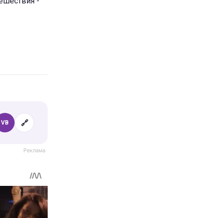
тешествия -
🔗
VB