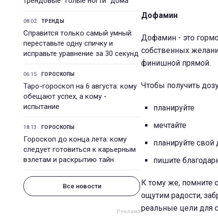
трендовые "голые ногти" дома
Дофамин
08:02
ТРЕНДЫ
Справится только самый умный:
Дофамин - это горм
переставьте одну спичку и
собственных желани
исправьте уравнение за 30 секунд
финишной прямой.
06:15
ГОРОСКОПЫ
Чтобы получить доз
Таро-гороскоп на 6 августа: кому
обещают успех, а кому -
испытание
планируйте
мечтайте
18:13
ГОРОСКОПЫ
Гороскоп до конца лета: кому
планируйте свой 
следует готовиться к карьерным
взлетам и раскрытию тайн
пишите благодарн
К тому же, помните 
Все новости
ощутим радости, заб
реальные цели для с