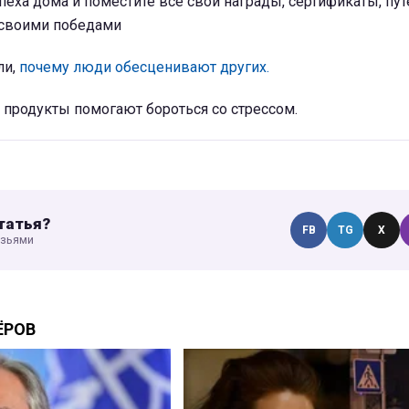
спеха дома и поместите все свои награды, сертификаты, пу
е своими победами
ли,
почему люди обесценивают других.
е продукты помогают бороться со стрессом.
татья?
FB
TG
X
узьями