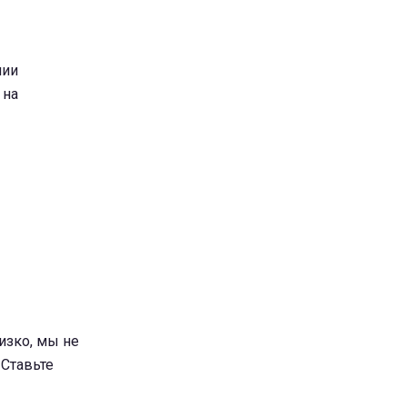
нии
 на
изко, мы не
 Ставьте