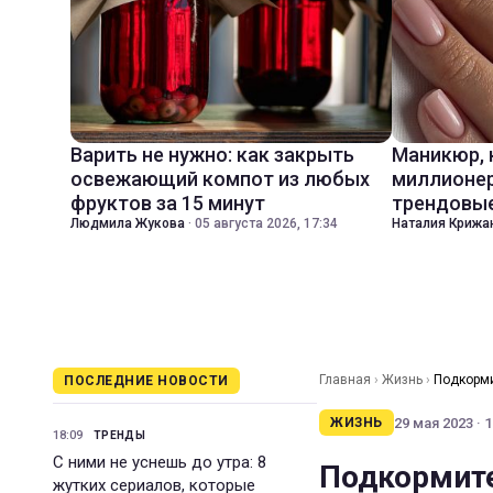
Варить не нужно: как закрыть
Маникюр,
освежающий компот из любых
миллионер
фруктов за 15 минут
трендовые
Людмила Жукова
·
05 августа 2026, 17:34
Наталия Крижа
Главная
›
Жизнь
›
Подкорми
ПОСЛЕДНИЕ НОВОСТИ
средства
29 мая 2023 · 1
ЖИЗНЬ
18:09
ТРЕНДЫ
С ними не уснешь до утра: 8
Подкормите
жутких сериалов, которые