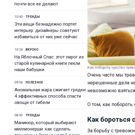
почти все ее делают
10:40
ТРЕНДЫ
Эти вещи безнадежно портят
интерьер: дизайнеры советуют
избавиться от них уже сейчас
10:24
ВКУСНО
На Яблочный Спас: этот пирог из
старой кулинарной книги пекли
Как побороть чувство трево
наши бабушки
Очень часто мы тре
нерешенные дела на 
09:56
ПОЛЕЗНОЕ
Аномальная жара сжигает грядки:
невозможно взяться
4 эффективных способа спасти
овощи от гибели
О том, как побороть
08:43
ТРЕНДЫ
Как бороться 
Маникюр, который выбирают
миллионерши: как сделать
За борьбу с тревож