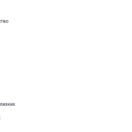
ство
:
лизких.
: