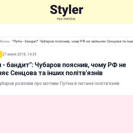
Жизнь
›
"Путін - бандит": Чубаров пояснив, чому РФ не звільняє Сенцова та інши
27 июня 2018, 14:39
н - бандит": Чубаров пояснив, чому РФ не
няє Сенцова та інших політв'язнів
баров розповів про мотиви Путіна в питанні політв'язнів