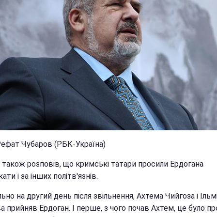
Рефат Чубаров (РБК-Україна)
 також розповів, що кримські татари просили Ердогана
ати і за інших політв'язнів.
ьно на другий день після звільнення, Ахтема Чийгоза і Ільм
 прийняв Ердоган. І перше, з чого почав Ахтем, це було пр