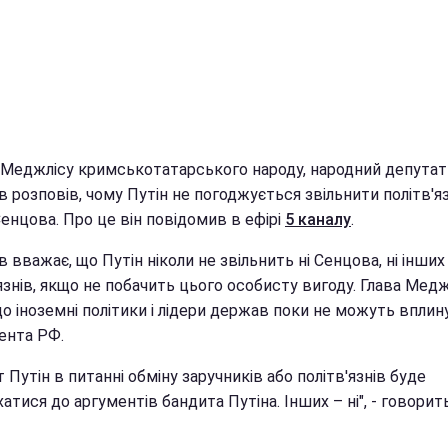
 Меджлісу кримськотатарського народу, народний депута
 розповів, чому Путін не погоджується звільнити політв'я
енцова. Про це він повідомив в ефірі
5 каналу
.
 вважає, що Путін ніколи не звільнить ні Сенцова, ні інших
язнів, якщо не побачить цього особисту вигоду. Глава Медж
о іноземні політики і лідери держав поки не можуть вплин
ента РФ.
 Путін в питанні обміну заручників або політв'язнів буде
атися до аргументів бандита Путіна. Інших – ні", - говорит