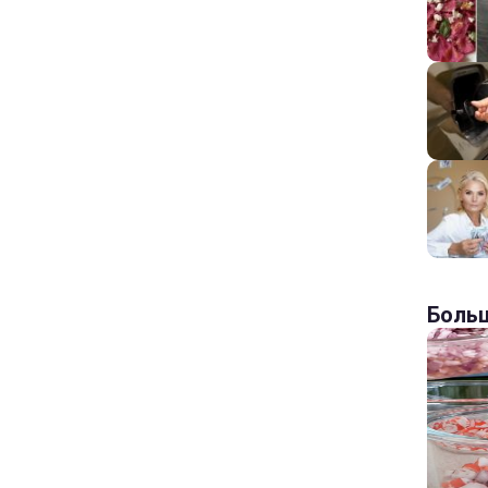
Больш