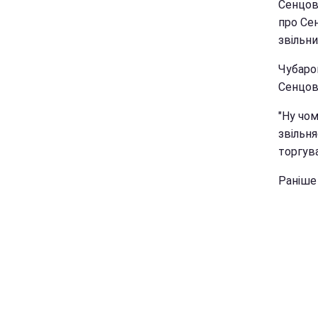
Сенцов
про Се
звільни
Чубаров
Сенцов
"Ну чом
звільня
торгува
Раніше