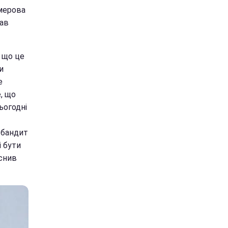
Умерова
дав
, що це
и
е
, що
ьогодні
е бандит
і бути
снив