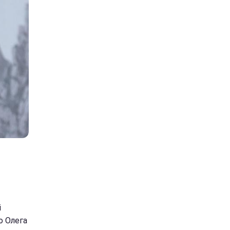
і
о Олега