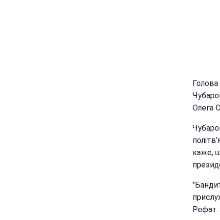
Голова
Чубаров
Олега С
Чубаров
політв'
каже, щ
презид
"Бандит
прислух
Рефат.