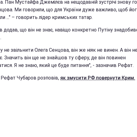
а. Пан Мустайфа Джемілєв на нещодавній зустрічі знову г
нцова. Ми говорили, що для України дуже важливо, щоб йог
ли ..." – говорить лідер кримських татар.
 додав, що він не знає, навіщо конкретно Путіну знадобив
.
у не звільнити Олега Сенцова, він же ніяк не винен. А він н
є. Значить він ще не знайшов ту сферу, де він повинен
тися. Я не знаю, який це буде питання", - зазначив Рефат.
 Рефат Чубаров розповів,
як змусити РФ повернути Крим.