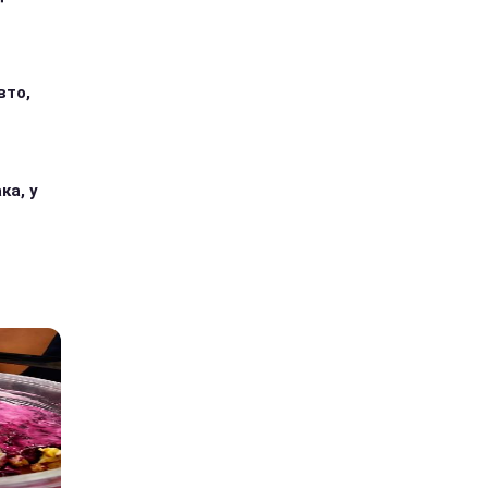
вто,
ка, у