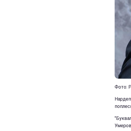
Фото: 
Нардеп
поплеск
"Буквал
Умерова