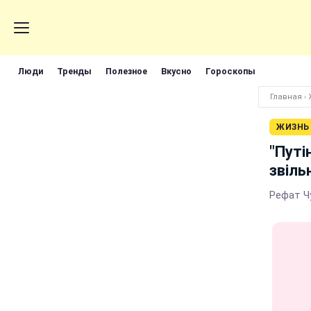
Люди
Тренды
Полезное
Вкусно
Гороскопы
Главная
›
ЖИЗНЬ
"Путі
звіль
Рефат Чу