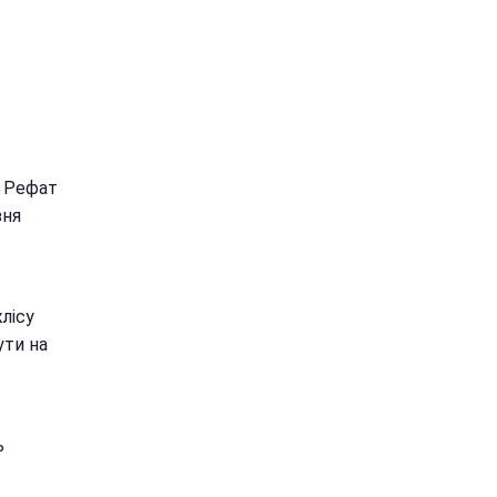
т Рефат
зня
лісу
ути на
ь