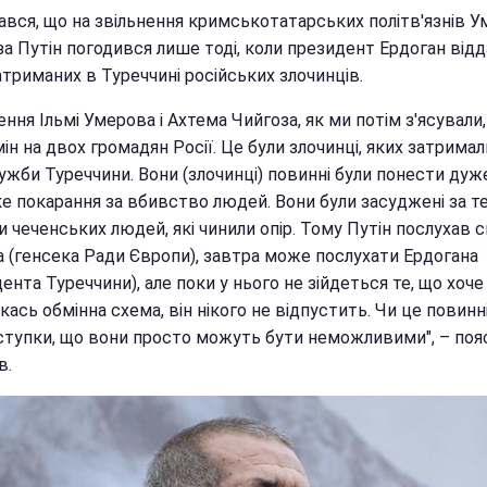
нався, що на звільнення кримськотатарських політв'язнів 
за Путін погодився лише тоді, коли президент Ердоган від
триманих в Туреччині російських злочинців.
ення Ільмі Умерова і Ахтема Чийгоза, як ми потім з'ясували
ін на двох громадян Росії. Це були злочинці, яких затримал
ужби Туреччини. Вони (злочинці) повинні були понести дуж
е покарання за вбивство людей. Вони були засуджені за те
 чеченських людей, які чинили опір. Тому Путін послухав с
а (генсека Ради Європи), завтра може послухати Ердогана
ента Туреччини), але поки у нього не зійдеться те, що хоч
якась обмінна схема, він нікого не відпустить. Чи це повинн
оступки, що вони просто можуть бути неможливими", – поя
в.