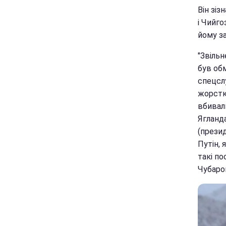
Він зіз
і Чийго
йому за
"Звільн
був обм
спецсл
жорстк
вбивали
Ягланд
(презид
Путін, 
такі п
Чубаро