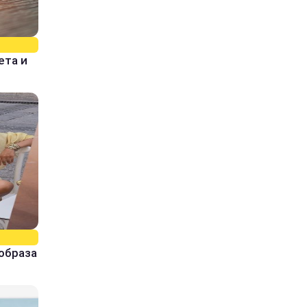
ета и
образа