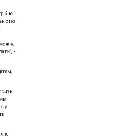
трібно
овністю
и
 можна
ати", -
ітям,
досить
лим
оту
ть
а, в