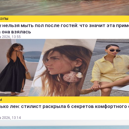
КОПЫ
 нельзя мыть пол после гостей: что значит эта прим
 она взялась
а 2026, 13:55
Ы
ько лен: стилист раскрыла 6 секретов комфортного 
а 2026, 13:14