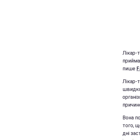
Лікар-
прийма
пише
F
Лікар-т
швидко
організ
причин
Вона п
того, щ
дні зас