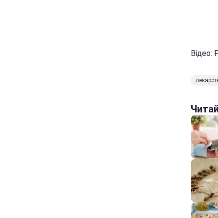
Відео: 
лекарст
Чита