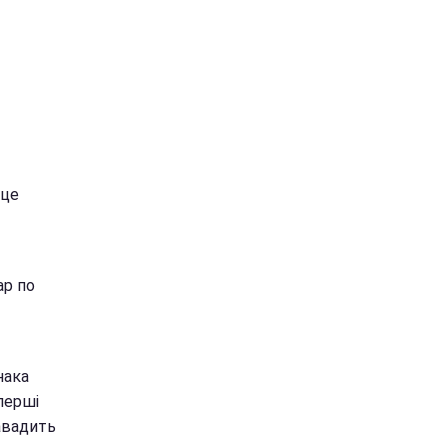
 це
ар по
нака
 перші
авадить