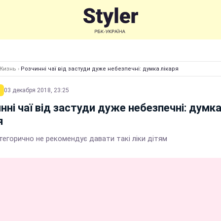
Жизнь
›
Розчинні чаї від застуди дуже небезпечні: думка лікаря
03 декабря 2018, 23:25
нні чаї від застуди дуже небезпечні: думк
я
тегорично не рекомендує давати такі ліки дітям