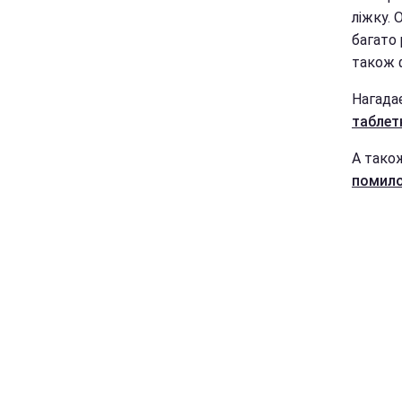
ліжку. 
багато 
також ф
Нагада
таблет
А тако
помило