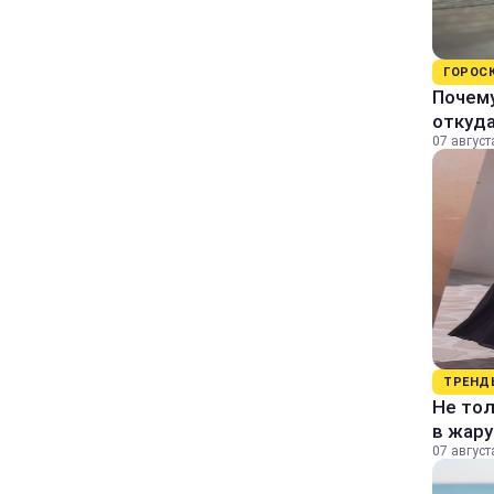
ГОРОС
Почему
откуда
07 август
ТРЕНД
Не тол
в жару
07 август