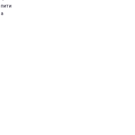
 пити
 а