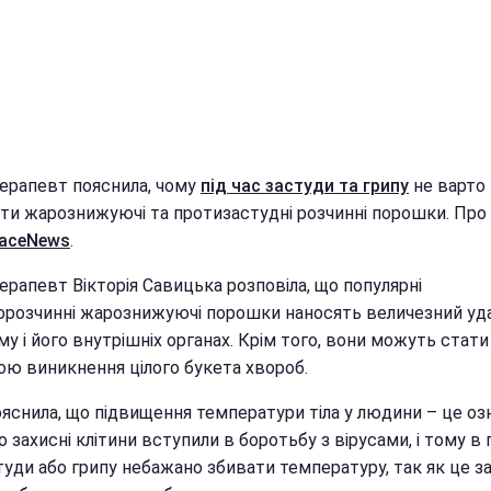
терапевт пояснила, чому
під час застуди та грипу
не варто
ти жарознижуючі та протизастудні розчинні порошки. Про
aceNews
.
ерапевт Вікторія Савицька розповіла, що популярні
розчинні жарознижуючі порошки наносять величезний уд
му і його внутрішніх органах. Крім того, вони можуть стати
ою виникнення цілого букета хвороб.
ояснила, що підвищення температури тіла у людини – це оз
о захисні клітини вступили в боротьбу з вірусами, і тому в
туди або грипу небажано збивати температуру, так як це з