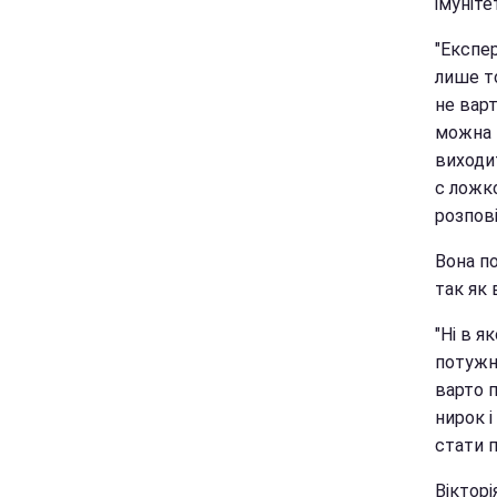
імуніте
"Експе
лише то
не варт
можна т
виходи
c ложко
розпов
Вона п
так як 
"Ні в 
потужни
варто п
нирок і
стати п
Віктор