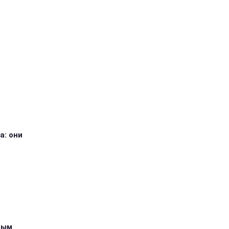
а: они
ным