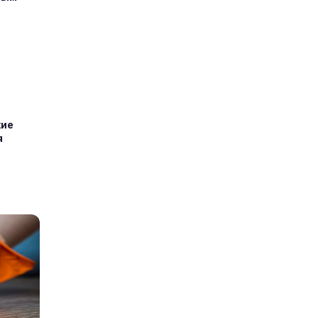
кие
я