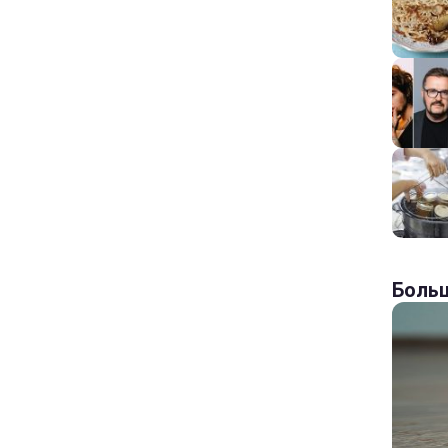
Больш