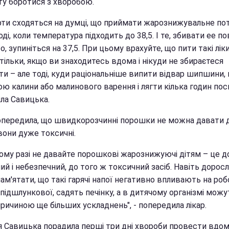
ту боротися з хворобою.
рти сходяться на думці, що приймати жарознижувальне по
ді, коли температура підходить до 38,5. І те, збивати ee п
о, зупиніться на 37,5. При цьому врахуйте, що пити такі лік
ільки, якщо ви знаходитесь вдома і нікуди не збираєтеся
ти – але тоді, куди раціональніше випити відвар шипшини,
ю калини або малинового варення і лягти кілька годин посп
іла Савицька.
опередила, що швидкорозчинні порошки не можна давати д
вони дуже токсичні.
якому разі не давайте порошкові жарознижуючі дітям – це 
й і небезпечний, до того ж токсичний засіб. Навіть дорос
ам'ятати, що такі гарячі напої негативно впливають на роб
 підшлункової, садять печінку, a в дитячому організмі можу
ричиною ще більших ускладнень", - попередила лікар.
ія Савицька порадила перші три дні хвороби провести вдом