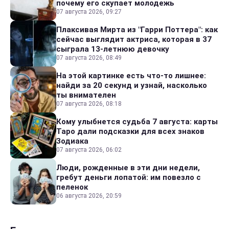
почему его скупает молодежь
07 августа 2026, 09:27
Плаксивая Мирта из "Гарри Поттера": как
сейчас выглядит актриса, которая в 37
сыграла 13-летнюю девочку
07 августа 2026, 08:49
На этой картинке есть что-то лишнее:
найди за 20 секунд и узнай, насколько
ты внимателен
07 августа 2026, 08:18
Кому улыбнется судьба 7 августа: карты
Таро дали подсказки для всех знаков
Зодиака
07 августа 2026, 06:02
Люди, рожденные в эти дни недели,
гребут деньги лопатой: им повезло с
пеленок
06 августа 2026, 20:59