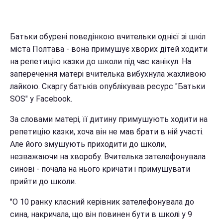
Батьки обурені поведінкою вчительки однієї зі шкіл
міста Полтава - вона примушує хворих дітей ходити
на репетицію казки до школи під час канікул. На
заперечення матері вчителька вибухнула жахливою
лайкою. Скаргу батьків опублікував ресурс "Батьки
SOS" у Facebook.
За словами матері, її дитину примушують ходити на
репетицію казки, хоча він не мав брати в ній участі.
Але його змушують приходити до школи,
незважаючи на хворобу. Вчителька зателефонувала
синові - почала на нього кричати і примушувати
прийти до школи.
"О 10 ранку класний керівник зателефонувала до
сина, накричала, що він повинен бути в школі у 9