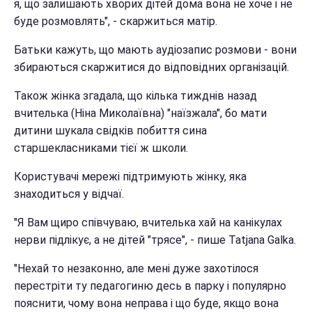
я, що залишають хворих дітей дома вона не хоче і не
буде розмовлять", - скаржиться матір.
Батьки кажуть, що мають аудіозапис розмови - вони
збираються скаржитися до відповідних організацій.
Також жінка згадала, що кілька тижднів назад
вчителька (Ніна Миколаївна) "наїзжала", бо мати
дитини шукала свідків побиття сина
старшекласниками тієї ж школи.
Користувачі мережі підтримують жінку, яка
знаходиться у відчаї.
"Я Вам щиро співчуваю, вчителька хай на канікулах
нерви підлікує, а не дітей "трясе", - пише Tatjana Galka.
"Нехай то незаконно, але мені дуже захотілося
перестріти ту педагогиню десь в парку і популярно
пояснити, чому вона неправа і що буде, якщо вона