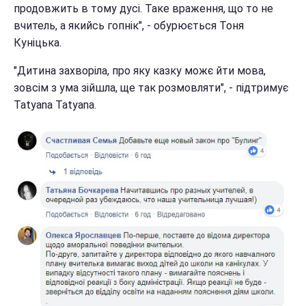
продовжить в тому дусі. Таке враження, що то не
вчитель, а якийсь гопнік", - обурюється Тоня
Куніцька.
"Дитина захворіла, про яку казку можє йти мова,
зовсім з ума зійшла, ще так розмовляти", - підтримує
Tatyana Tatyana.