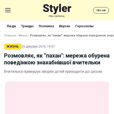
rbc.ua
Люди
Тренды
Полезное
Вкусно
Гороскопы
Главная
›
Жизнь
›
Розмовляє, як "пахан": мережа обурена поведінкою знах
ЖИЗНЬ
29 декабря 2018, 19:57
Розмовляє, як "пахан": мережа обурена
поведінкою знахабнівшої вчительки
Вчителька примушує хворих дітей приходити до школи