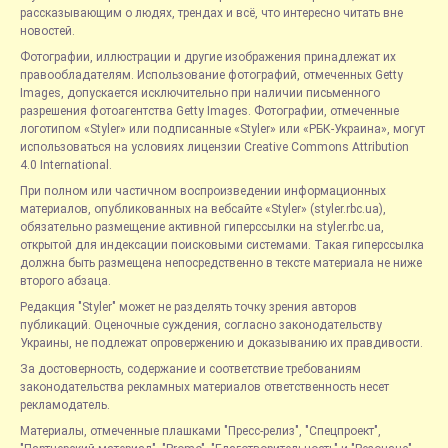
рассказывающим о людях, трендах и всё, что интересно читать вне
новостей.
Фотографии, иллюстрации и другие изображения принадлежат их
правообладателям. Использование фотографий, отмеченных Getty
Images, допускается исключительно при наличии письменного
разрешения фотоагентства Getty Images. Фотографии, отмеченные
логотипом «Styler» или подписанные «Styler» или «РБК-Украина», могут
использоваться на условиях лицензии Creative Commons Attribution
4.0 International.
При полном или частичном воспроизведении информационных
материалов, опубликованных на вебсайте «Styler» (styler.rbc.ua),
обязательно размещение активной гиперссылки на styler.rbc.ua,
открытой для индексации поисковыми системами. Такая гиперссылка
должна быть размещена непосредственно в тексте материала не ниже
второго абзаца.
Редакция "Styler" может не разделять точку зрения авторов
публикаций. Оценочные суждения, согласно законодательству
Украины, не подлежат опровержению и доказыванию их правдивости.
За достоверность, содержание и соответствие требованиям
законодательства рекламных материалов ответственность несет
рекламодатель.
Материалы, отмеченные плашками "Пресс-релиз", "Спецпроект",