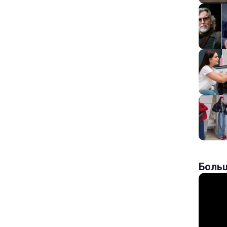
Больш