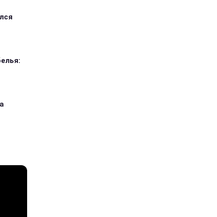
ился
елья:
а