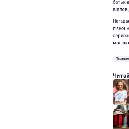
батьків
відпові
Нагадає
п'яної 
серйозн
малюко
Полици
Чита