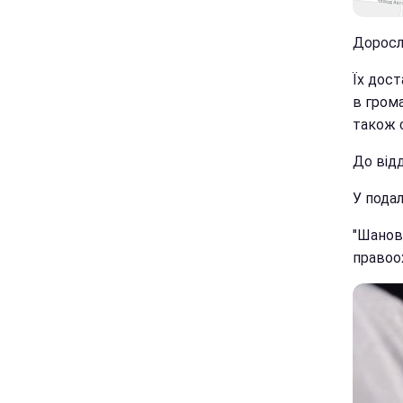
Дорослі
Їх дост
в грома
також 
До відд
У пода
"Шановн
правоо