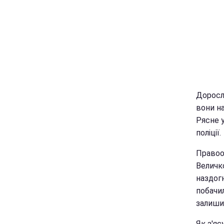
Дорослі
вони на
Рясне у
поліції.
Правоо
Величк
наздог
побачил
залиши
Як з'яс