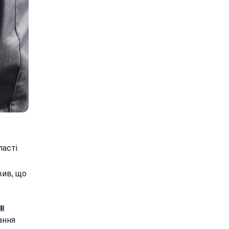
ласті
вив, що
 в
ання