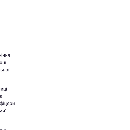
ніння
оні
льної
иці
а
Офіцери
ми"
мою,