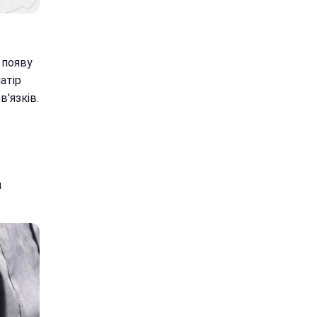
а появу
атір
'язків.
и