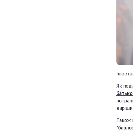
Ілюстра
Як пов
батько
потрап
виріши
Також м
"барло