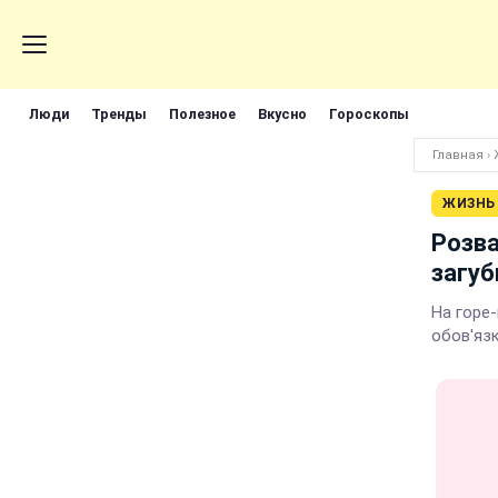
Люди
Тренды
Полезное
Вкусно
Гороскопы
Главная
›
ЖИЗНЬ
Розва
загуб
На горе
обов'язк