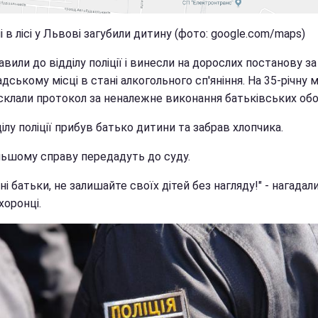
 в лісі у Львові загубили дитину (фото: google.com/maps)
авили до відділу поліції і винесли на дорослих постанову з
дському місці в стані алкогольного сп'яніння. На 35-річну м
склали протокол за неналежне виконання батьківських обов
ілу поліції прибув батько дитини та забрав хлопчика.
льшому справу передадуть до суду.
і батьки, не залишайте своїх дітей без нагляду!" - нагадал
хоронці.