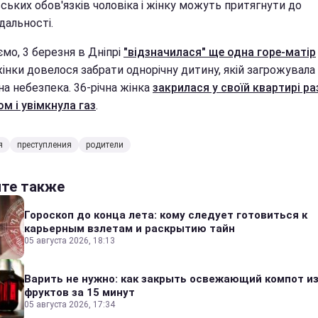
ських обов'язків чоловіка і жінку можуть притягнути до
дальності.
мо, 3 березня в Дніпрі
"відзначилася" ще одна горе-матір
жінки довелося забрати однорічну дитину, якій загрожувала
а небезпека. 36-річна жінка
закрилася у своїй квартирі ра
м і увімкнула газ
.
я
преступления
родители
йте также
Гороскоп до конца лета: кому следует готовиться к
карьерным взлетам и раскрытию тайн
05 августа 2026, 18:13
Варить не нужно: как закрыть освежающий компот и
фруктов за 15 минут
05 августа 2026, 17:34