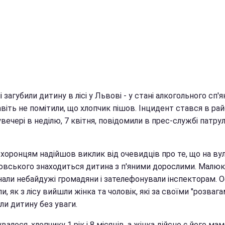
 загубили дитину в лісі у Львові - у стані алкогольного сп'я
віть не помітили, що хлопчик пішов. Інцидент стався в рай
вечері в неділю, 7 квітня, повідомили в прес-службі патру
хоронцям надійшов виклик від очевидців про те, що на вул
овського знаходиться дитина з п'яними дорослими. Малюк
нали небайдужі громадяни і зателефонували інспекторам. 
и, як з лісу вийшли жінка та чоловік, які за своїми "розвага
ли дитину без уваги.
увалося, хлопчику 1 рік і 8 місяців, а жінка дійсно є його ма