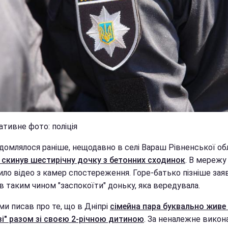
тивне фото: поліція
ідомлялося раніше, нещодавно в селі Вараш Рівненської об
 скинув шестирічну дочку з бетонних сходинок
. В мережу
ило відео з камер спостереження. Горе-батько пізніше зая
в таким чином "заспокоїти" доньку, яка вередувала.
и писав про те, що в Дніпрі
сімейна пара буквально живе
зі" разом зі своєю 2-річною дитиною
. За неналежне викон