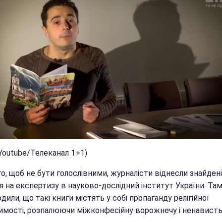
Youtube/Телеканал 1+1)
о, щоб не бути голослівними, журналісти віднесли знайдені
я на експертизу в науково-дослідний інститут України. Та
дили, що такі книги містять у собі пропаганду релігійної
имості, розпалюючи міжконфесійну ворожнечу і ненависть