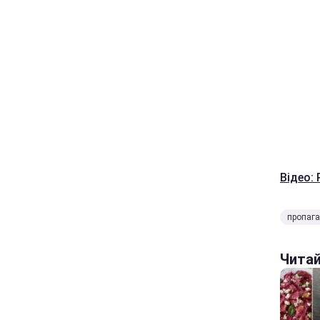
Відео: 
пропаг
Чита