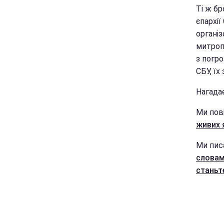
Ті ж бр
єпархії
органі
митроп
з погро
СБУ, їх
Нагада
Ми пов
живих 
Ми пис
словам
станьт