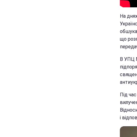
На дня
Україн
обшукам
що роз
передач
В УПЦ 
підпоря
священ
антиук
Під ча
вилуче
Віднос
і відпов