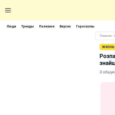
Люди
Тренды
Полезное
Вкусно
Гороскопы
Главная
›
ЖИЗНЬ
Розп
знайш
З обшук