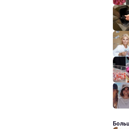
Больш