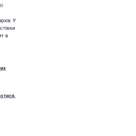
ої
рхів. У
стівки
ит в
них
ротися,