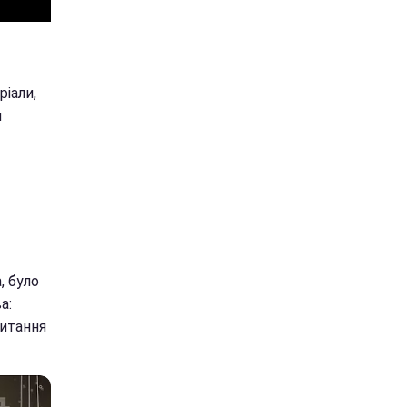
іали,
и
, було
а:
Питання