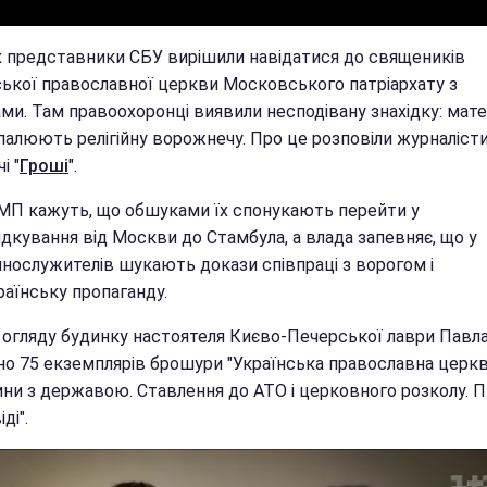
х представники СБУ вирішили навідатися до священиків
ської православної церкви Московського патріархату з
и. Там правоохоронці виявили несподівану знахідку: матер
палюють релігійну ворожнечу. Про це розповіли журналіст
і "
Гроші
".
МП кажуть, що обшуками їх спонукають перейти у
дкування від Москви до Стамбула, а влада запевняє, що у
нослужителів шукають докази співпраці з ворогом і
раїнську пропаганду.
с огляду будинку настоятеля Києво-Печерської лаври Павла
но 75 екземплярів брошури "Українська православна церкв
ини з державою. Ставлення до АТО і церковного розколу. 
іді".