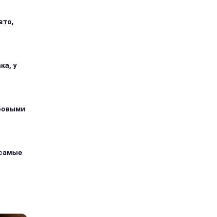
вто,
ка, у
абовыми
 самые