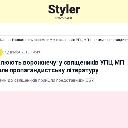
Жизнь
›
Розпалюють ворожнечу: у священиків УПЦ МП знайшли пропагандистс
07 декабря 2018, 14:43
алюють ворожнечу: у священиків УПЦ МП
ли пропагандистську літературу
ами до священиків прийшли представники СБУ