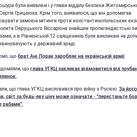
ошури були виявлені і у глави відділу безпеки Житомирськ
 Сергія Грицаюка. Крім того, виявилося, що він допомагав
зовувати замовні мітинги проти константинопольських екза
олита Овруцького Віссаріона знайшли пропагандистські ли
зами, а в Рівненській 12 священиків були викликані на доп
 звинувачують у державній зраді.
ємо, що
брат Ані Лорак заробляє на українській армії
.
ідомляли, що
глава УГКЦ закликає відмовитися від зруба
ялинок.
али, що глава УГКЦ висловився про війну з Росією.
За його
и, світ за будь-яку ціну може означати - "перестаньте бо
е рабами".