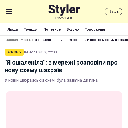
rbc.ua
Люди
Тренды
Полезное
Вкусно
Гороскопы
Главная
›
Жизнь
›
"Я ошаленіла": в мережі розповіли про нову схему шахраїв
ЖИЗНЬ
04 июля 2018, 22:00
"Я ошаленіла": в мережі розповіли про
нову схему шахраїв
У новій шахрайській схемі була задіяна дитина