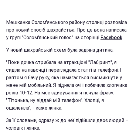
Мешканка Солом'янського району столиці розповіла
про новий спосіб шахрайства. Про це вона написала
у групі "Солом'янський голос" на сторінці
Facebook
.
У новій шахрайській схемі була задіяна дитина.
"Поки дочка стрибала на атракціоні "Лабіринт", я
сиділа на лавочці і переглядала статті в телефоні. І
раптом я бачу руку, яка намагається висмикнути у
мене мій мобільний. Я підняла очі і побачила хлопчика
років 10-12. На моє здивування я почула фразу:
"Тітонька, ну віддай мій телефон". Хлопці, я
ошаленіла", - каже жінка.
За її словами, одразу ж до неї підійшли двоє людей –
чоловік і жінка.