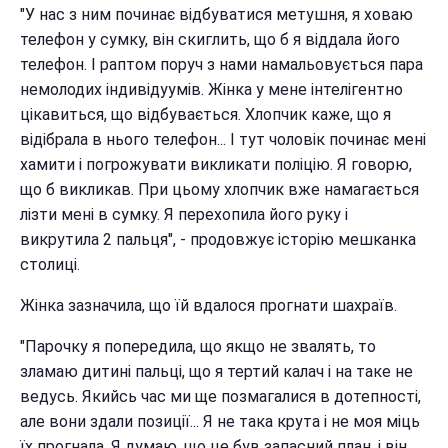
"У нас з ним починає відбуватися метушня, я ховаю
телефон у сумку, він скиглить, що б я віддала його
телефон. І раптом поруч з нами намальовується пара
немолодих індивідуумів. Жінка у мене інтелігентно
цікавиться, що відбувається. Хлопчик каже, що я
відібрала в нього телефон... І тут чоловік починає мені
хамити і погрожувати викликати поліцію. Я говорю,
що б викликав. При цьому хлопчик вже намагається
лізти мені в сумку. Я перехопила його руку і
викрутила 2 пальця", - продовжує історію мешканка
столиці.
Жінка зазначила, що їй вдалося прогнати шахраїв.
"Парочку я попередила, що якщо не звалять, то
зламаю дитині пальці, що я тертий калач і на таке не
ведусь. Якийсь час ми ще позмагалися в дотепності,
але вони здали позиції... Я не така крута і не моя міць
їх прогнала. Я думаю, що це був запасний план, і він