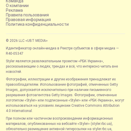
Команда
О компании
Реклама
Правила пользования
Правовая информация
Политика конфиденциальности
© 2026 LLC «UBT MEDIA»
Идентификатор онлайн-медиа в Реестре субъектов в сфере медиа —
R40-05347
Styler является развлекательным проектом «РБК-Украина»,
рассказывающим о людях, трендах и всё, что интересно читать вне
новостей.
Фотографии, иллюстрации и другие изображения принадлежат их
правообладателям. Использование фотографий, отмеченных Getty
Images, допускается исключительно при наличии письменного
разрешения фотоагентства Getty Images. Фотографии, отмеченные
логотипом «Styler» или подписанные «Styler» или «РБК-Украина», могут
использоваться на условиях лицензии Creative Commons Attribution
4.0 International.
При полном или частичном воспроизведении информационных
материалов, опубликованных на вебсайте «Styler» (styler.rbc.ua),
обязательно размещение активной гиперссылки на styler.rbc.ua,