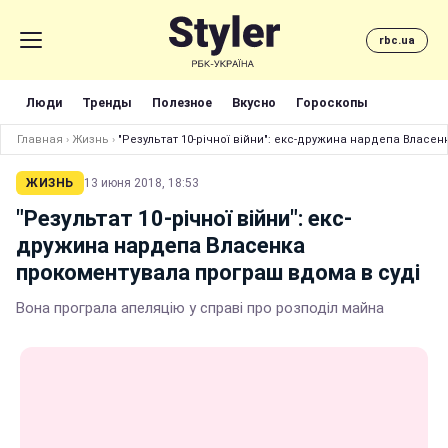
rbc.ua
Люди
Тренды
Полезное
Вкусно
Гороскопы
Главная
›
Жизнь
›
"Результат 10-річної війни": екс-дружина нардепа Власе
ЖИЗНЬ
13 июня 2018, 18:53
"Результат 10-річної війни": екс-
дружина нардепа Власенка
прокоментувала програш вдома в суді
Вона програла апеляцію у справі про розподіл майна