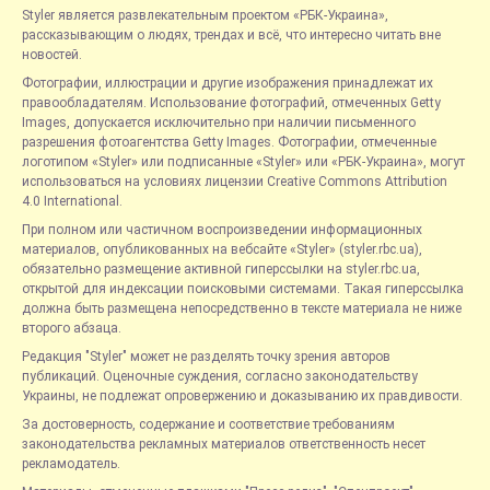
Styler является развлекательным проектом «РБК-Украина»,
рассказывающим о людях, трендах и всё, что интересно читать вне
новостей.
Фотографии, иллюстрации и другие изображения принадлежат их
правообладателям. Использование фотографий, отмеченных Getty
Images, допускается исключительно при наличии письменного
разрешения фотоагентства Getty Images. Фотографии, отмеченные
логотипом «Styler» или подписанные «Styler» или «РБК-Украина», могут
использоваться на условиях лицензии Creative Commons Attribution
4.0 International.
При полном или частичном воспроизведении информационных
материалов, опубликованных на вебсайте «Styler» (styler.rbc.ua),
обязательно размещение активной гиперссылки на styler.rbc.ua,
открытой для индексации поисковыми системами. Такая гиперссылка
должна быть размещена непосредственно в тексте материала не ниже
второго абзаца.
Редакция "Styler" может не разделять точку зрения авторов
публикаций. Оценочные суждения, согласно законодательству
Украины, не подлежат опровержению и доказыванию их правдивости.
За достоверность, содержание и соответствие требованиям
законодательства рекламных материалов ответственность несет
рекламодатель.