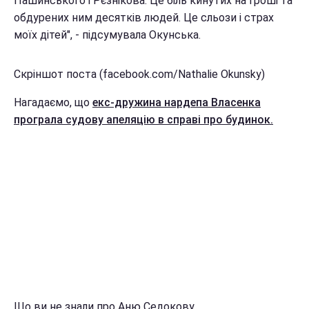
Пашинського і Рєзнікова. Це біль кинутих на гроші та
обдурених ним десятків людей. Це сльози і страх
моїх дітей", - підсумувала Окунська.
Скріншот поста (facebook.com/Nathalie Okunsky)
Нагадаємо, що
екс-дружина нардепа Власенка
програла судову апеляцію в справі про будинок.
Що ви не знали про Аню Седокову