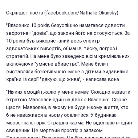
Скріншот поста (facebook.com/Nathalie Okunsky)
"Власенко 10 років безуспішно намагався довести
зворотне і "довів", що закони його не стосуються. За
10 років був використаний весь спектр
адвокатських вивертів, обманів, тиску, погроз і
стратегій. На мене було заведено вісім кримінальних,
включаючи "умисне вбивство". Мене били і
виставляли божевільною. мене з дітьми видавили з
країни. із серії "дякую, що жива", - написала вона.
"Ніяких емоцій і жалю у мене немає. Складно назвати
втратою Мавзолей один на двох з Власенко. Спірне
щастя. Мавзолей, в якому не буде нікому життя, хто
б не наважився в ньому оселитися. У будинкаа
мерзотна історія. Страшна карма. Не відспіває ні один
священик. Це мертвий простір з запахом