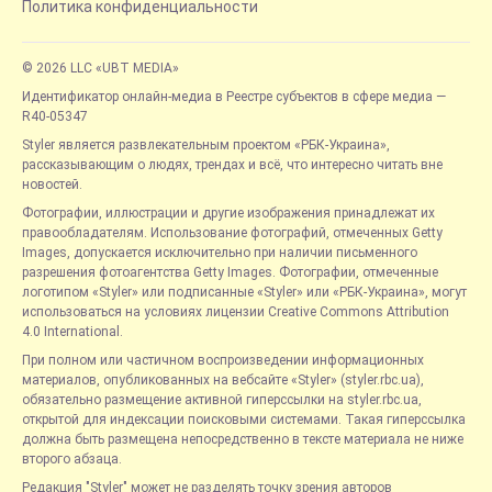
Политика конфиденциальности
© 2026 LLC «UBT MEDIA»
Идентификатор онлайн-медиа в Реестре субъектов в сфере медиа —
R40-05347
Styler является развлекательным проектом «РБК-Украина»,
рассказывающим о людях, трендах и всё, что интересно читать вне
новостей.
Фотографии, иллюстрации и другие изображения принадлежат их
правообладателям. Использование фотографий, отмеченных Getty
Images, допускается исключительно при наличии письменного
разрешения фотоагентства Getty Images. Фотографии, отмеченные
логотипом «Styler» или подписанные «Styler» или «РБК-Украина», могут
использоваться на условиях лицензии Creative Commons Attribution
4.0 International.
При полном или частичном воспроизведении информационных
материалов, опубликованных на вебсайте «Styler» (styler.rbc.ua),
обязательно размещение активной гиперссылки на styler.rbc.ua,
открытой для индексации поисковыми системами. Такая гиперссылка
должна быть размещена непосредственно в тексте материала не ниже
второго абзаца.
Редакция "Styler" может не разделять точку зрения авторов