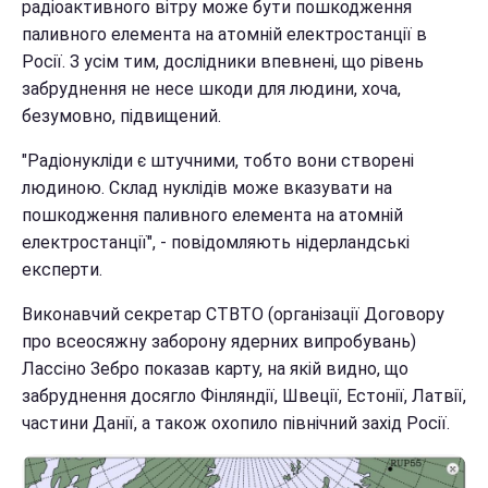
радіоактивного вітру може бути пошкодження
паливного елемента на атомній електростанції в
Росії. З усім тим, дослідники впевнені, що рівень
забруднення не несе шкоди для людини, хоча,
безумовно, підвищений.
"Радіонукліди є штучними, тобто вони створені
людиною. Склад нуклідів може вказувати на
пошкодження паливного елемента на атомній
електростанції", - повідомляють нідерландські
експерти.
Виконавчий секретар CTBTO (організації Договору
про всеосяжну заборону ядерних випробувань)
Лассіно Зебро показав карту, на якій видно, що
забруднення досягло Фінляндії, Швеції, Естонії, Латвії,
частини Данії, а також охопило північний захід Росії.