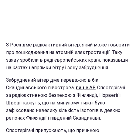
З Росії дме радіоактивний вітер, який може говорити
про пошкодження на атомній електростанції. Таку
заяву зробили в ряді європейських країн, показавши
на картах напрямки вітру і зону забруднення.
Забруднений вітер дме переважно в бік
Скандинавського півострова,
пише AP.
Спостерігачі
за радіоактивною безпекою з Фінляндії, Норвегії і
Швеції кажуть, що на минулому тижні було
зафіксовано невелику кількість ізотопів в деяких
регіонах Фінляндії і південній Скандинавії.
Спостерігачі припускають, що причиною