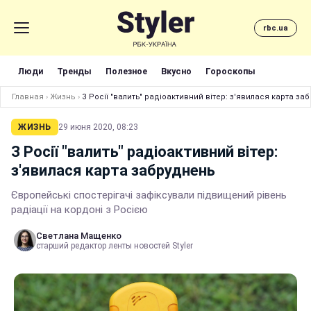
rbc.ua
Люди
Тренды
Полезное
Вкусно
Гороскопы
Главная
›
Жизнь
›
З Росії "валить" радіоактивний вітер: з'явилася карта за
ЖИЗНЬ
29 июня 2020, 08:23
З Росії "валить" радіоактивний вітер:
з'явилася карта забруднень
Європейські спостерігачі зафіксували підвищений рівень
радіації на кордоні з Росією
Светлана Мащенко
старший редактор ленты новостей Styler