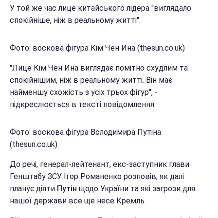
У той же час лице китайського лідера "виглядало
спокійніше, ніж в реальному житті".
Фото: воскова фігура Кім Чен Ина (thesun.co.uk)
"Лице Кім Чен Ина виглядає помітно схудлим та
спокійнішим, ніж в реальному житті. Він має
найменшу схожість з усіх трьох фігур", -
підкреслюється в тексті повідомлення.
Фото: воскова фігура Володимира Путіна
(thesun.co.uk)
До речі, генерал-лейтенант, екс-заступник глави
Генштабу ЗСУ Ігор Романенко розповів, як далі
планує діяти
Путін
щодо України та які загрози для
нашої держави все ще несе Кремль.