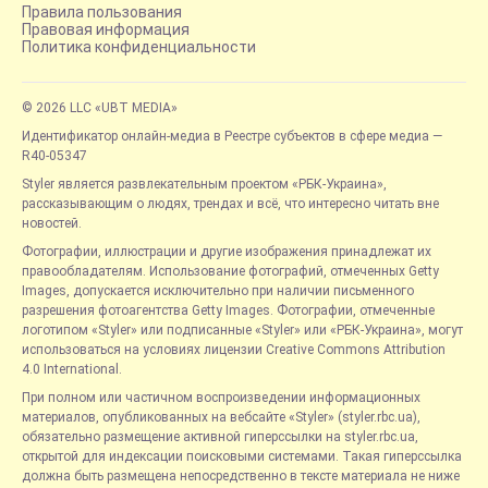
Правила пользования
Правовая информация
Политика конфиденциальности
© 2026 LLC «UBT MEDIA»
Идентификатор онлайн-медиа в Реестре субъектов в сфере медиа —
R40-05347
Styler является развлекательным проектом «РБК-Украина»,
рассказывающим о людях, трендах и всё, что интересно читать вне
новостей.
Фотографии, иллюстрации и другие изображения принадлежат их
правообладателям. Использование фотографий, отмеченных Getty
Images, допускается исключительно при наличии письменного
разрешения фотоагентства Getty Images. Фотографии, отмеченные
логотипом «Styler» или подписанные «Styler» или «РБК-Украина», могут
использоваться на условиях лицензии Creative Commons Attribution
4.0 International.
При полном или частичном воспроизведении информационных
материалов, опубликованных на вебсайте «Styler» (styler.rbc.ua),
обязательно размещение активной гиперссылки на styler.rbc.ua,
открытой для индексации поисковыми системами. Такая гиперссылка
должна быть размещена непосредственно в тексте материала не ниже