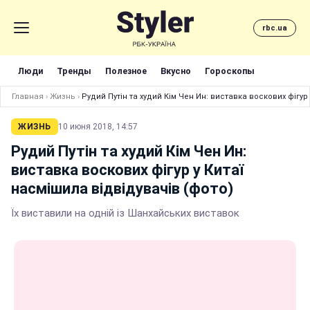
rbc.ua
Люди
Тренды
Полезное
Вкусно
Гороскопы
Главная
›
Жизнь
›
Рудий Путін та худий Кім Чен Ин: виставка воскових фігур
ЖИЗНЬ
10 июня 2018, 14:57
Рудий Путін та худий Кім Чен Ин:
виставка воскових фігур у Китаї
насмішила відвідувачів (фото)
Їх виставили на одній із Шанхайських виставок