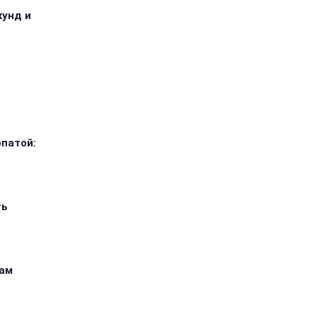
кунд и
опатой:
ть
кам