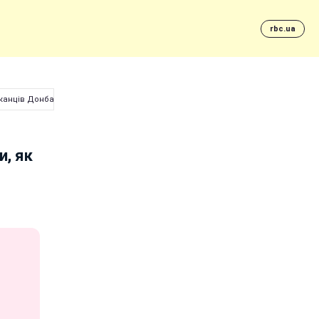
rbc.ua
канців Донбасу (фото)
и, як