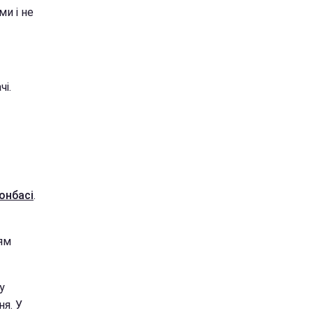
и і не
чі.
онбасі
.
ям
у
я. У