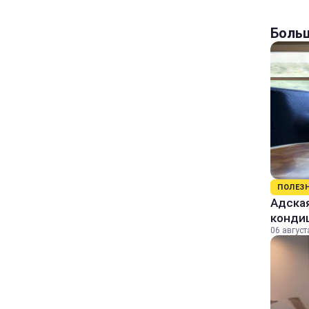
Больш
ПОЛЕЗ
Адская
конди
06 август