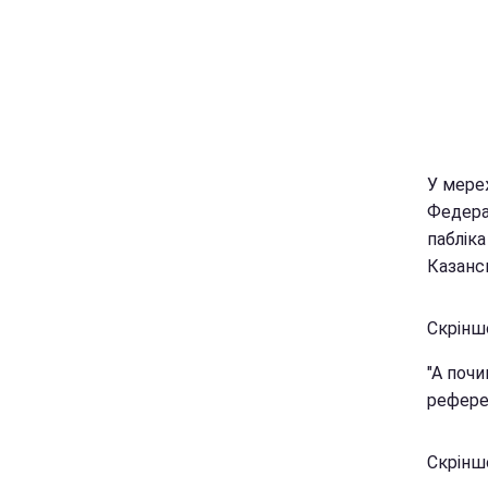
У мере
Федера
пабліка
Казанс
Скріншо
"А почи
рефере
Скріншо