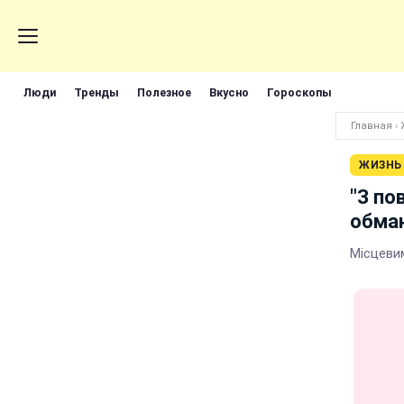
Люди
Тренды
Полезное
Вкусно
Гороскопы
Главная
›
ЖИЗНЬ
"З по
обма
Місцеви