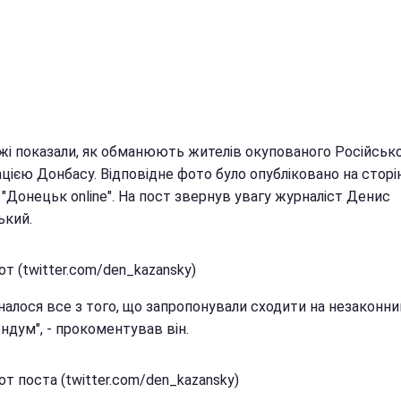
жі показали, як обманюють жителів окупованого Російсь
цією Донбасу. Відповідне фото було опубліковано на сторі
 "Донецьк online". На пост звернув увагу журналіст Денис
ький.
т (twitter.com/den_kazansky)
налося все з того, що запропонували сходити на незаконни
ндум", - прокоментував він.
т поста (twitter.com/den_kazansky)