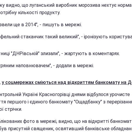
мку видно, що луганський виробник морозива нехтує нормам
отрібну кількості продукту.
звели ще в 2014", - пишуть в мережі.
афельний стаканчик такий великий", - іронізують користува
ниці "ДНРівській" злизали", - жартують в коментарях.
тряним наповнювачем", - додали в мережі.
,
у соцмережах сміються над відкриттям банкомату на Д
нтрольній Україні Красногорівці днями відбулося урочисте
ття першого і єдиного банкомату "Ощадбанку" з перерізанн
ї стрічки.
лікованих фото в мережі, видно, що на відкритті банкомат
був присутній священик, освятивший банківське обладнанн