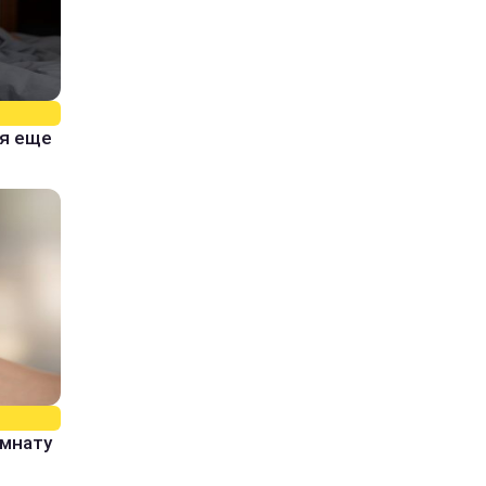
тя еще
омнату