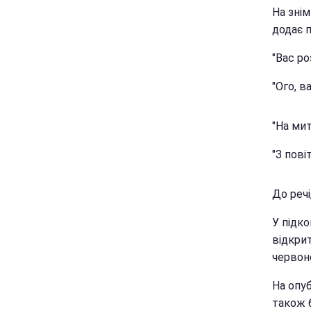
На зні
додає п
"Вас ро
"Ого, в
"На мит
"З пові
До речі
У підко
відкри
червоно
На опуб
також 