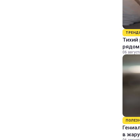
ТРЕНД
Тихий 
рядом
06 август
ПОЛЕЗ
Гениал
в жару