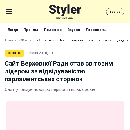
rbc.ua
Люди
Тренды
Полезное
Вкусно
Гороскопы
Главная
›
Жизнь
›
Сайт Верховної Ради став світовим лідером за відвідува
ЖИЗНЬ
03 июля 2018, 08:35
Сайт Верховної Ради став світовим
лідером за відвідуваністю
парламентських сторінок
Сайт утримує позицію першості кілька років