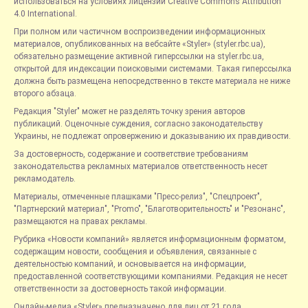
использоваться на условиях лицензии Creative Commons Attribution
4.0 International.
При полном или частичном воспроизведении информационных
материалов, опубликованных на вебсайте «Styler» (styler.rbc.ua),
обязательно размещение активной гиперссылки на styler.rbc.ua,
открытой для индексации поисковыми системами. Такая гиперссылка
должна быть размещена непосредственно в тексте материала не ниже
второго абзаца.
Редакция "Styler" может не разделять точку зрения авторов
публикаций. Оценочные суждения, согласно законодательству
Украины, не подлежат опровержению и доказыванию их правдивости.
За достоверность, содержание и соответствие требованиям
законодательства рекламных материалов ответственность несет
рекламодатель.
Материалы, отмеченные плашками "Пресс-релиз", "Спецпроект",
"Партнерский материал", "Promo", "Благотворительность" и "Резонанс",
размещаются на правах рекламы.
Рубрика «Новости компаний» является информационным форматом,
содержащим новости, сообщения и объявления, связанные с
деятельностью компаний, и основывается на информации,
предоставленной соответствующими компаниями. Редакция не несет
ответственности за достоверность такой информации.
Онлайн-медиа «Styler» предназначено для лиц от 21 года.