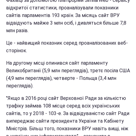
Фахівці за допомогою платформи SimilarWeb - сервісу
відкритої статистики, проаналізували показники
сайтів парламентів 193 країн. За місяць сайт ВРУ
відвідують майже 3 млн осіб, і дивляться більше 7,8
млн разів.
Це - найвищий показник серед проаналізованих веб-
сторінок.
На другому місці опинився сайт парламенту
Великобританії (5,9 млн переглядів), третє посіла США
(4,9 млн переглядів), четверте - Польща (3,4 млн
переглядів).
"Якщо в 2016 році сайт Верховної Ради за кількістю
трафіку займав 108 місце серед всіх українських
сайтів, то у 2018 - 103-е. За відвідуваністю сайт Ради
випереджає сайти президента України та Кабінету
Міністрів. Більш того, показники ВРУ навіть вищі, ніж