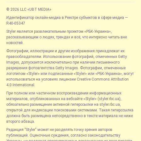
© 2026 LLC «UBT MEDIA»
Идентификатор онлайн-медиа в Реестре субъектов в сфере медиа —
R40-05347
Styler является развлекательным проектом «РБК-Украина»,
рассказывающим о людях, трендах и всё, что интересно читать вне
новостей.
Фотографии, иллюстрации и другие изображения принадлежат их
правообладателям. Использование фотографий, отмеченных Getty
Images, допускается исключительно при наличии письменного
разрешения фотоагентства Getty Images. Фотографии, отмеченные
логотипом «Styler» или подписанные «Styler» или «РБК-Украина», могут
использоваться на условиях лицензии Creative Commons Attribution
4.0 International.
При полном или частичном воспроизведении информационных
материалов, опубликованных на вебсайте «Styler» (styler.rbc.ua),
обязательно размещение активной гиперссылки на styler.rbc.ua,
открытой для индексации поисковыми системами. Такая гиперссылка
должна быть размещена непосредственно в тексте материала не ниже
второго абзаца.
Редакция "Styler" может не разделять точку зрения авторов
публикаций. Оценочные суждения, согласно законодательству