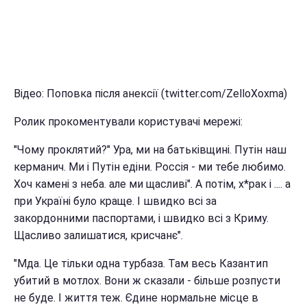
Відео: Поповка після анексії (twitter.com/ZelloXoxma)
Ролик прокоментували користувачі мережі:
"Чому проклятий?" Ура, ми на батьківщині. Путін наш
керманич. Ми і Путін едіни. Россія - ми тебе любимо.
Хоч камені з неба. але ми щасливі". А потім, х*рак і .... а
при Україні було краще. І швидко всі за
закордонними паспортами, і швидко всі з Криму.
Щасливо залишатися, крисчанє".
"Мда. Це тільки одна турбаза. Там весь Казантип
убитий в мотлох. Вони ж сказали - більше розпусти
не буде. І життя теж. Єдине нормальне місце в