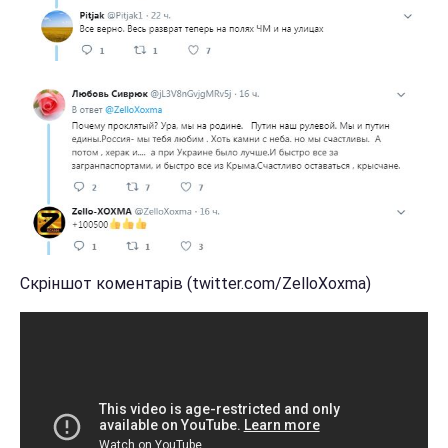
Скріншот коментарів (twitter.com/ZelloXoxma)