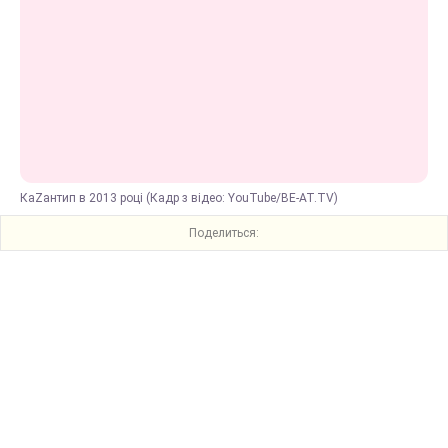
КаZантип в 2013 році (Кадр з відео: YouTube/BE-AT.TV)
Поделиться: