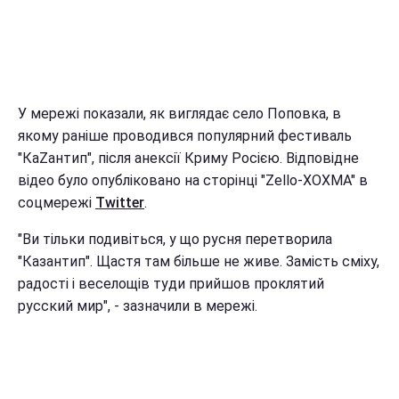
У мережі показали, як виглядає село Поповка, в
якому раніше проводився популярний фестиваль
"КаZантип", після анексії Криму Росією. Відповідне
відео було опубліковано на сторінці "Zello-XOXMA" в
соцмережі
Twitter
.
"Ви тільки подивіться, у що русня перетворила
"Казантип". Щастя там більше не живе. Замість сміху,
радості і веселощів туди прийшов проклятий
русский мир", - зазначили в мережі.