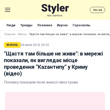
rbc.ua
Люди
Тренды
Полезное
Вкусно
Гороскопы
Главная
›
Жизнь
›
"Щастя там більше не живе": в мережі показали, як вигля
ЖИЗНЬ
04 июля 2018, 09:33
"Щастя там більше не живе": в мережі
показали, як виглядає місце
проведення "Каzантипу" у Криму
(відео)
Поповку показали після анексії півострова