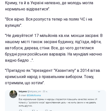
Криму, та й в Україні напевно, де молодь могла
нормально відірватися".
"Все вірно. Вся розпуста тепер на полях ЧС і на
вулицях".
"Не дивуйтеся! 17 мільйонів кв.км. мокши засрані. В
нашому місті також засрані будинку, під'їзди, ліфти,
автобуси, дерева, стіни. Все, до чого дотяглися
брудні руки російських варварів. На мундіалі наочно
видно бидло ...".
"Пригадую як "президент "Казантипу" в 2014 вітав
кримський народ з правильним вибором. Тому,
отримали, що хотіли".