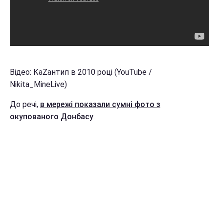
Відео: КаZантип в 2010 році (YouTube /
Nikita_MineLive)
До речі,
в мережі показали сумні фото з
окупованого Донбасу
.